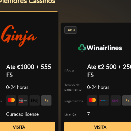
 Melhores Cassinos
SEND
3
Аté €1000 + 555
Até €2 500 + 25
Bônus
FS
FS
Tempo de
0-24 horas
0-24 horas
o
pagamento
+2
+2
os
Pagamentos
Curacao license
7
Licença
VISITA
VISITA