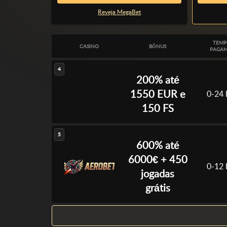
Reveja MegaBet
TEMP
CASINO
BÔNUS
PAGA
4
200% até
1550 EUR e
0-24 
150 FS
5
600% até
6000€ + 450
0-12 
jogadas
grátis