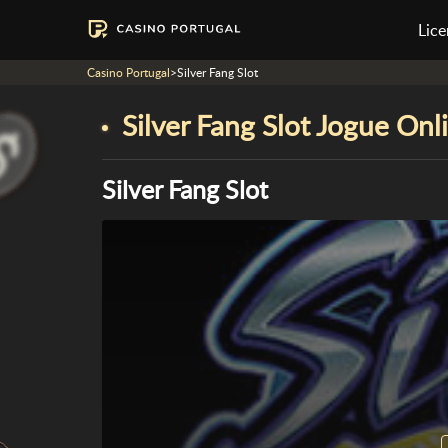
Lice
Casino Portugal
>
Silver Fang Slot
Silver Fang Slot Jogue Onl
Silver Fang Slot