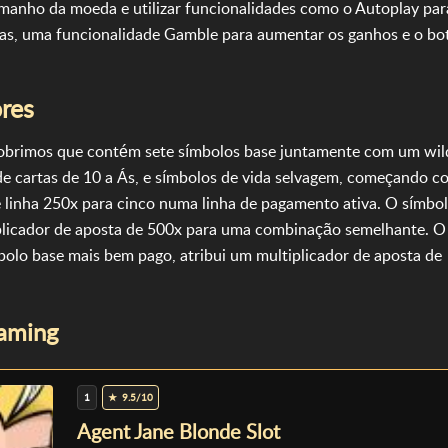
tamanho da moeda e utilizar funcionalidades como o Autoplay par
as, uma funcionalidade Gamble para aumentar os ganhos e o bo
res
scobrimos que contém sete símbolos base juntamente com um wil
de cartas de 10 a Ás, e símbolos de vida selvagem, começando c
 linha 250x para cinco numa linha de pagamento ativa. O símbo
plicador de aposta de 500x para uma combinação semelhante. O
mbolo base mais bem pago, atribui um multiplicador de aposta de
gaming
1
9.5/10
Agent Jane Blonde Slot