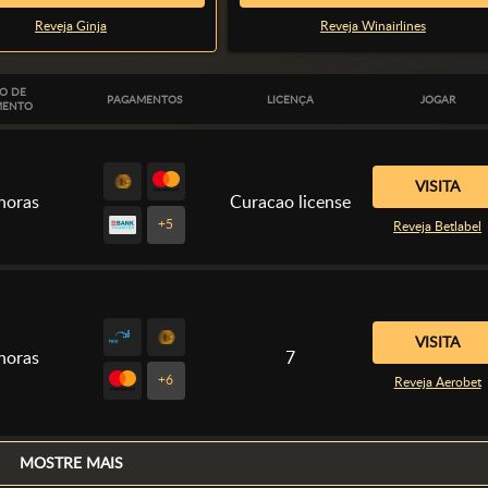
Reveja Ginja
Reveja Winairlines
O DE
PAGAMENTOS
LICENÇA
JOGAR
MENTO
VISITA
horas
Curacao license
+5
Reveja Betlabel
VISITA
horas
7
+6
Reveja Aerobet
MOSTRE MAIS