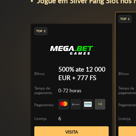
Jogue em Silver Fang Slot nos
1
2
500% ate 12 000
Bônus
Bônus
EUR + 777 FS
Tempo de
Tempo de
0-72 horas
pagamento
pagament
+4
Pagamentos
Pagament
6
Licença
Licença
VISITA