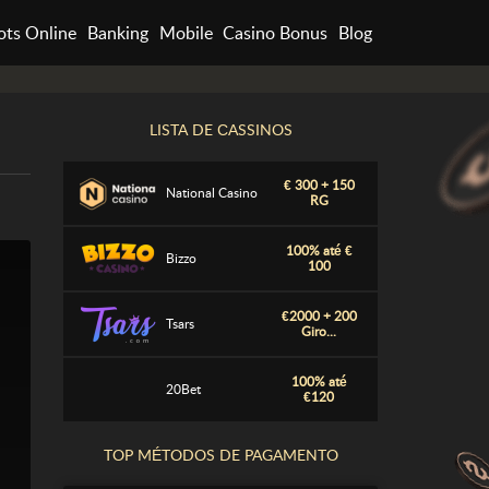
rtugal.info
ots Online
Banking
Mobile
Casino Bonus
Blog
300% até
Weiss bet
5.000 us...
550% up to
FairSpin
LISTA DE СASSINOS
10 000...
€ 300 + 150
National Casino
RG
100% até €
Bizzo
100
€2000 + 200
Tsars
Giro...
100% até
20Bet
€120
100% ate €
TOP MÉTODOS DE PAGAMENTO
22bet Casino
300