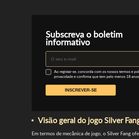
Subscreva o boletim
informativo
Ao registar-se, concorda com os nossos termos e pol
privacidade e confirma que tem pelo menos 18 anos
INSCREVER-SE
Visão geral do jogo Silver Fan
Em termos de mecânica de jogo, o Silver Fang of