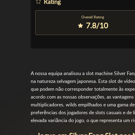
Rating
Overall Rating
7.8/10
Payout Speed
1
2
3
4
5
6
A nossa equipa analisou a slot machine Silver Fa
Security
na natureza selvagem japonesa. Esta slot de víd
1
2
3
4
5
6
que podem não corresponder totalmente às expec
acordo com as nossas observações, as vantagens n
multiplicadores, wilds empilhados e uma gama d
Bonuses & Offers
preferências dos jogadores de slots casuais e de 
1
2
3
4
5
6
elevada variância do jogo, o que representa um ri