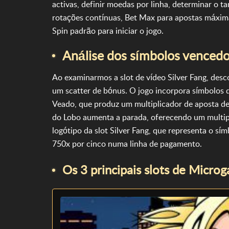
activas, definir moedas por linha, determinar o 
rotações contínuas, Bet Max para apostas máxim
Spin padrão para iniciar o jogo.
Análise dos símbolos vencedo
Ao examinarmos a slot de vídeo Silver Fang, de
um scatter de bónus. O jogo incorpora símbolos 
Veado, que produz um multiplicador de aposta de
do Lobo aumenta a parada, oferecendo um multi
logótipo da slot Silver Fang, que representa o sí
750x por cinco numa linha de pagamento.
Os 3 principais slots de Micro