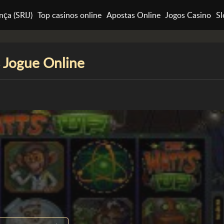
nça (SRIJ)
Top casinos online
Apostas Online
Jogos Casino
Sl
 Jogue Online