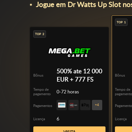
Jogue em Dr Watts Up Slot no
1
2
500% ate 12 000
Bônus
Bônus
EUR + 777 FS
Tempo de
Tempo de
0-72 horas
pagamento
pagament
+4
Pagamentos
Pagament
6
Licença
Licença