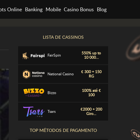
2250 € +...
ots Online
Banking
Mobile
Casino Bonus
Blog
Casinopo
Bonus 100 %
rtugal.info
300% até
Weiss bet
LISTA DE СASSINOS
5.000 us...
550% up to
FairSpin
10 000...
€ 300 + 150
National Casino
RG
100% até €
Bizzo
100
€2000 + 200
Tsars
Giro...
100% até
TOP MÉTODOS DE PAGAMENTO
20Bet
€120