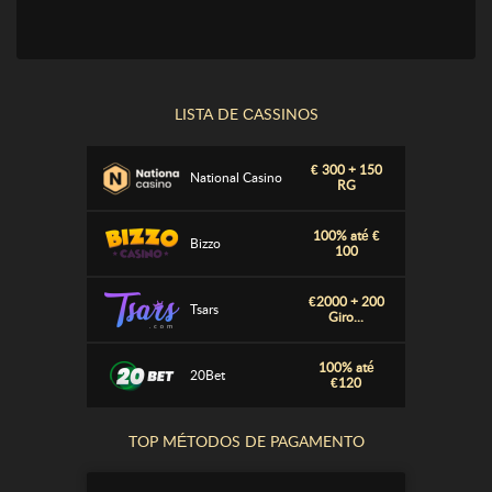
550% up to
FairSpin
10 000...
€ 300 + 150
LISTA DE СASSINOS
National Casino
RG
100% até €
Bizzo
100
€2000 + 200
Tsars
Giro...
100% até
20Bet
€120
100% ate €
22bet Casino
300
335% até
TOP MÉTODOS DE PAGAMENTO
Bettilt Casino
2250 € +...