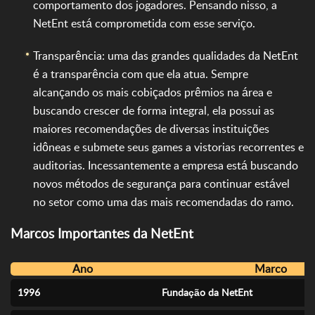
comportamento dos jogadores. Pensando nisso, a
NetEnt está comprometida com esse serviço.
Transparência: uma das grandes qualidades da NetEnt
é a transparência com que ela atua. Sempre
alcançando os mais cobiçados prêmios na área e
buscando crescer de forma integral, ela possui as
maiores recomendações de diversas instituições
idôneas e submete seus games a vistorias recorrentes e
auditorias. Incessantemente a empresa está buscando
novos métodos de segurança para continuar estável
no setor como uma das mais recomendadas do ramo.
Marcos Importantes da NetEnt
Ano
Marco
1996
Fundação da NetEnt