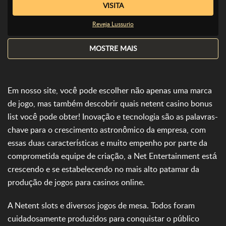
VISITA
Reveja Lussurio
MOSTRE MAIS
Em nosso site, você pode escolher não apenas uma marca
de jogo, mas também descobrir quais netent casino bonus
list você pode obter! Inovação e tecnologia são as palavras-
chave para o crescimento astronômico da empresa, com
essas duas características e muito empenho por parte da
comprometida equipe de criação, a Net Entertainment está
crescendo e se estabelecendo no mais alto patamar da
produção de jogos para casinos online.
A Netent slots e diversos jogos de mesa. Todos foram
cuidadosamente produzidos para conquistar o público