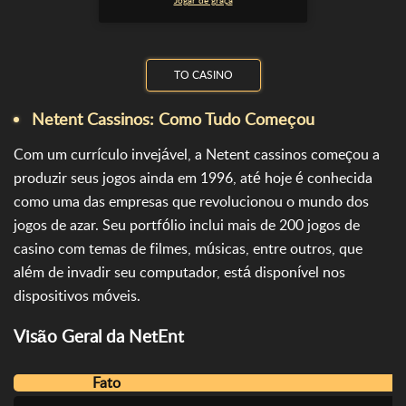
Jogar de graça
TO CASINO
Netent Cassinos: Como Tudo Começou
Com um currículo invejável, a Netent cassinos começou a
produzir seus jogos ainda em 1996, até hoje é conhecida
como uma das empresas que revolucionou o mundo dos
jogos de azar. Seu portfólio inclui mais de 200 jogos de
casino com temas de filmes, músicas, entre outros, que
além de invadir seu computador, está disponível nos
dispositivos móveis.
Visão Geral da NetEnt
Fato