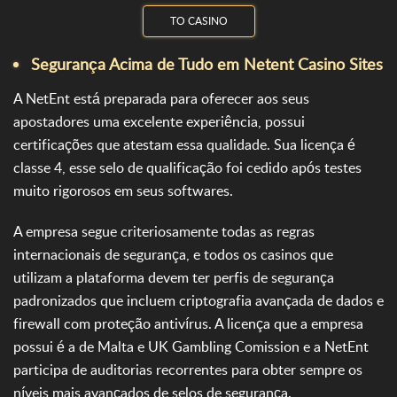
TO CASINO
Segurança Acima de Tudo em Netent Casino Sites
A NetEnt está preparada para oferecer aos seus
apostadores uma excelente experiência, possui
certificações que atestam essa qualidade. Sua licença é
classe 4, esse selo de qualificação foi cedido após testes
muito rigorosos em seus softwares.
A empresa segue criteriosamente todas as regras
internacionais de segurança, e todos os casinos que
utilizam a plataforma devem ter perfis de segurança
padronizados que incluem criptografia avançada de dados e
firewall com proteção antivírus. A licença que a empresa
possui é a de Malta e UK Gambling Comission e a NetEnt
participa de auditorias recorrentes para obter sempre os
níveis mais avançados de selos de segurança.