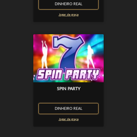
DINHEIRO REAL
Jogar de graça
SPIN PARTY
DINHEIRO REAL
Jogar de graça