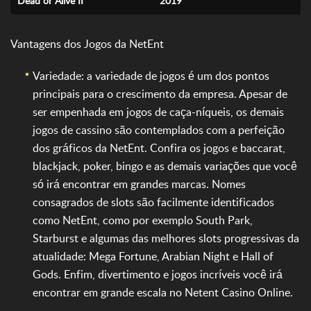
Dead or Alive II
2019
Al
Vantagens dos Jogos da NetEnt
Variedade: a variedade de jogos é um dos pontos
principais para o crescimento da empresa. Apesar de
ser empenhada em jogos de caça-níqueis, os demais
jogos de cassino são contemplados com a perfeição
dos gráficos da NetEnt. Confira os jogos e baccarat,
blackjack, poker, bingo e as demais variações que você
só irá encontrar em grandes marcas. Nomes
consagrados de slots são facilmente identificados
como NetEnt, como por exemplo South Park,
Starburst e algumas das melhores slots progressivas da
atualidade: Mega Fortune, Arabian Night e Hall of
Gods. Enfim, divertimento e jogos incríveis você irá
encontrar em grande escala no Netent Casino Online.