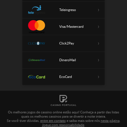
Teleingreso
Visa/Mastercard
Click2Pay
DineroMail
EcoCard
Os melhores jogos de cassino online estão aqui! Conheça a partir das listas
quais os melhores cassinos para se divertir a noite inteira.
Se você tiver dúvidas,
entre em contato
e saiba mais sobre nós
nesta página
.
Jogue com responsabilidade
.