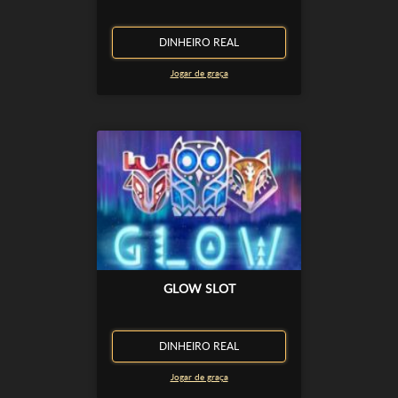
DINHEIRO REAL
Jogar de graça
GLOW SLOT
DINHEIRO REAL
Jogar de graça