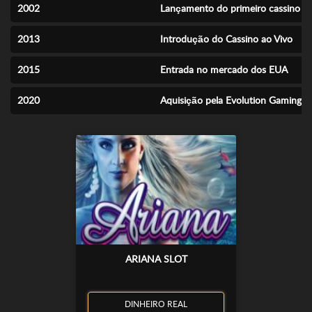
2002
Lançamento do primeiro cassino on
2013
Introdução do Cassino ao Vivo
2015
Entrada no mercado dos EUA
2020
Aquisição pela Evolution Gaming
ARIANA SLOT
DINHEIRO REAL