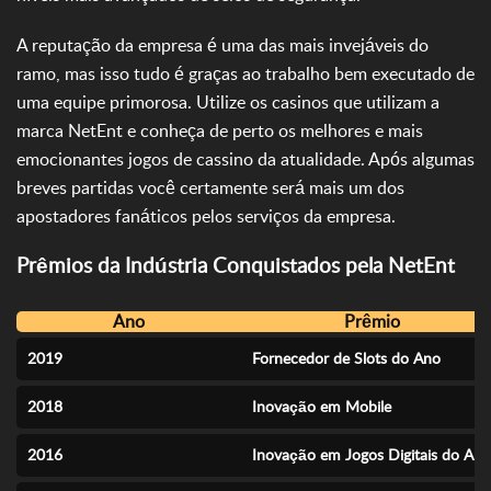
A reputação da empresa é uma das mais invejáveis do
ramo, mas isso tudo é graças ao trabalho bem executado de
uma equipe primorosa. Utilize os casinos que utilizam a
marca NetEnt e conheça de perto os melhores e mais
emocionantes jogos de cassino da atualidade. Após algumas
breves partidas você certamente será mais um dos
apostadores fanáticos pelos serviços da empresa.
Prêmios da Indústria Conquistados pela NetEnt
Ano
Prêmio
2019
Fornecedor de Slots do Ano
2018
Inovação em Mobile
2016
Inovação em Jogos Digitais do Ano