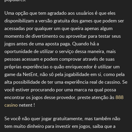
Uma opção que tem agradado aos usuários é que eles
disponibilizam a versão gratuita dos games que podem ser
acessadas por qualquer um que queira apenas algum
momento de divertimento ou aproveitar para testar seus
jogos antes de uma aposta paga. Quando há a
oportunidade de utilizar o serviço dessa maneira, mais
pessoas acessam e podem comprovar através de suas
próprias experiências o quão enriquecedor é utilizar um
game da NetEnt, não só pela jogabilidade em si, como pela
alta possibilidade de ter uma experiência real de cassino. Se
você estiver procurando por uma marca na qual possa
encontrar os jogos desse provedor, preste atenção às
888
casino
netent !
Se você não quer jogar gratuitamente, mas também não
tem muito dinheiro para investir em jogos, saiba que a