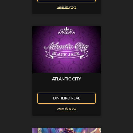
Jogar de graça
ATLANTIC CITY
DINHEIRO REAL
Jogar de graça