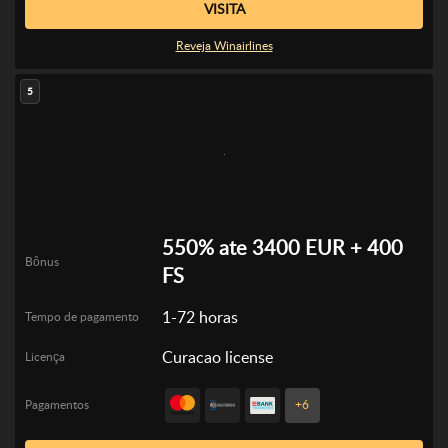
VISITA
Reveja Winairlines
5
550% ate 3400 EUR + 400
Bônus
FS
1-72 horas
Tempo de pagamento
Curacao license
Licença
Pagamentos
+6