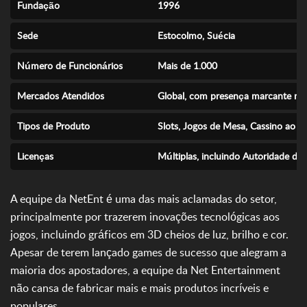
Fundação
1996
Sede
Estocolmo, Suécia
Número de Funcionários
Mais de 1.000
Mercados Atendidos
Global, com presença marcante na
Tipos de Produto
Slots, Jogos de Mesa, Cassino ao Vi
Licenças
Múltiplas, incluindo Autoridade de
A equipe da NetEnt é uma das mais aclamadas do setor,
principalmente por trazerem inovações tecnológicas aos
jogos, incluindo gráficos em 3D cheios de luz, brilho e cor.
Apesar de terem lançado games de sucesso que alegram a
maioria dos apostadores, a equipe da Net Entertainment
não cansa de fabricar mais e mais produtos incríveis e
populares.