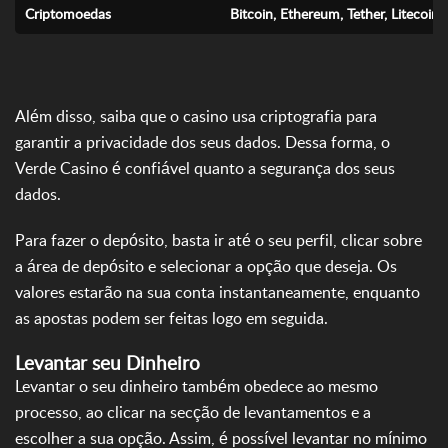
Criptomoedas
Bitcoin, Ethereum, Tether, Litecoi
Além disso, saiba que o casino usa criptografia para
garantir a privacidade dos seus dados. Dessa forma, o
Verde Casino é confiável quanto a segurança dos seus
dados.
Para fazer o depósito, basta ir até o seu perfil, clicar sobre
a área de depósito e selecionar a opção que deseja. Os
valores estarão na sua conta instantaneamente, enquanto
as apostas podem ser feitas logo em seguida.
Levantar seu Dinheiro
Levantar o seu dinheiro também obedece ao mesmo
processo, ao clicar na secção de levantamentos e a
escolher a sua opção. Assim, é possível levantar no mínimo