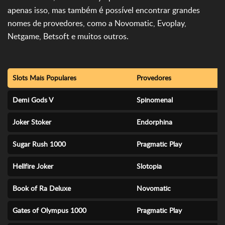
apenas isso, mas também é possível encontrar grandes
nomes de provedores, como a Novomatic, Evoplay,
Netgame, Betsoft e muitos outros.
Slots Mais Populares
Provedores
Demi Gods V
Spinomenal
Joker Stoker
Endorphina
Sugar Rush 1000
Pragmatic Play
Hellfire Joker
Slotopia
Book of Ra Deluxe
Novomatic
Gates of Olympus 1000
Pragmatic Play