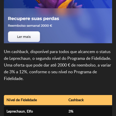
Um cashback, disponível para todos que alcancem o status
de Leprechaun, o segundo nível do Programa de Fidelidade.
Uma oferta que pode dar até 2000 € de reembolso, a variar
de 3% a 12%, conforme o seu nível no Programa de
Fidelidade.
Nível de Fidelidade
Cashback
Leprechaun, Elfo
3%