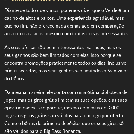
Diante de tudo que vimos, podemos dizer que o Verde é um
casino de altos e baixos. Uma experiência agradável, mas
que no fim, não oferece nada demasiado em comparação
aos outros casinos, mesmo com tantas coisas interessantes.
As suas ofertas são bem interessantes, variadas, mas os
seus ganhos são bem limitados com elas. Isso porque se
encontra promoções praticamente todos os dias, inclusive
bónus secretos, mas seus ganhos são limitados a 5x o valor
do bónus.
Da mesma maneira, ele conta com uma ótima biblioteca de
jogos, mas os giros grátis limitam as suas opções, e as suas
oportunidades. Isso porque, mesmo com mais de 3.000
jogos, os giros grátis são válidos para um jogo por oferta.
Como o bónus de primeiro depósito, que os seus giros só
são válidos para o Big Bass Bonanza.