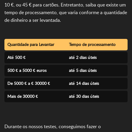
10 €, ou 45 € para cartões. Entretanto, saiba que existe um
tempo de processamento, que varia conforme a quantidade
de dinheiro a ser levantada.
Quantidade para Levantar
Tempo de processamento
Até 500 €
até 2 dias úteis
500 € a 5000 € euros
até 5 dias úteis
De 5000 € a € 30000 €
até 14 dias úteis
Mais de 30000 €
até 30 dias úteis
Durante os nossos testes, conseguimos fazer o