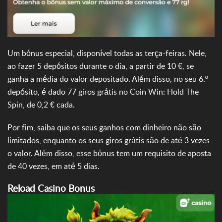
Um bónus especial, disponível todas as terça-feiras. Nele,
ao fazer 5 depósitos durante o dia, a partir de 10 €, se
ganha a média do valor depositado. Além disso, no seu 6.º
depósito, é dado 77 giros grátis no Coin Win: Hold The
Spin, de 0,2 € cada.
Por fim, saiba que os seus ganhos com dinheiro não são
limitados, enquanto os seus giros grátis são de até 3 vezes
o valor. Além disso, esse bónus tem um requisito de aposta
de 40 vezes, em até 5 dias.
Reload Casino Bonus