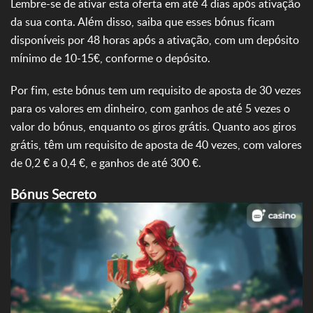
Lembre-se de ativar esta oferta em até 4 dias após ativação
da sua conta. Além disso, saiba que esses bónus ficam
disponíveis por 48 horas após a ativação, com um depósito
mínimo de 10-15€, conforme o depósito.
Por fim, este bónus tem um requisito de aposta de 30 vezes
para os valores em dinheiro, com ganhos de até 5 vezes o
valor do bónus, enquanto os giros grátis. Quanto aos giros
grátis, têm um requisito de aposta de 40 vezes, com valores
de 0,2 € a 0,4 €, e ganhos de até 300 €.
Bónus Secreto