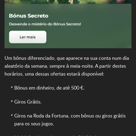
Um bónus diferenciado, que aparece na sua conta num dia
aleatório da semana, sempre à meia-noite. A partir destes
horários, uma dessas ofertas estará disponível:
Bónus em dinheiro, de até 500 €.
Giros Grátis.
Giros na Roda da Fortuna, com bónus ou giros grátis
para os seus jogos.