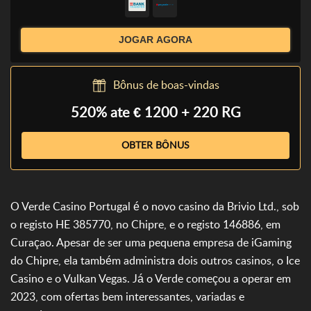
JOGAR AGORA
Bônus de boas-vindas
520% ate € 1200 + 220 RG
OBTER BÔNUS
O Verde Casino Portugal é o novo casino da Brivio Ltd., sob
o registo HE 385770, no Chipre, e o registo 146886, em
Curaçao. Apesar de ser uma pequena empresa de iGaming
do Chipre, ela também administra dois outros casinos, o Ice
Casino e o Vulkan Vegas. Já o Verde começou a operar em
2023, com ofertas bem interessantes, variadas e