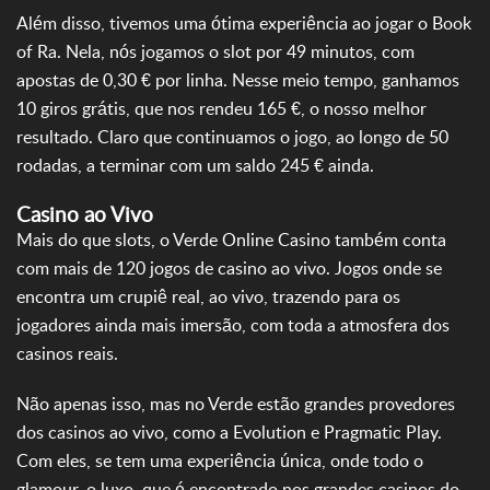
Além disso, tivemos uma ótima experiência ao jogar o Book
of Ra. Nela, nós jogamos o slot por 49 minutos, com
apostas de 0,30 € por linha. Nesse meio tempo, ganhamos
10 giros grátis, que nos rendeu 165 €, o nosso melhor
resultado. Claro que continuamos o jogo, ao longo de 50
rodadas, a terminar com um saldo 245 € ainda.
Casino ao Vivo
Mais do que slots, o Verde Online Casino também conta
com mais de 120 jogos de casino ao vivo. Jogos onde se
encontra um crupiê real, ao vivo, trazendo para os
jogadores ainda mais imersão, com toda a atmosfera dos
casinos reais.
Não apenas isso, mas no Verde estão grandes provedores
dos casinos ao vivo, como a Evolution e Pragmatic Play.
Com eles, se tem uma experiência única, onde todo o
glamour, o luxo, que é encontrado nos grandes casinos do