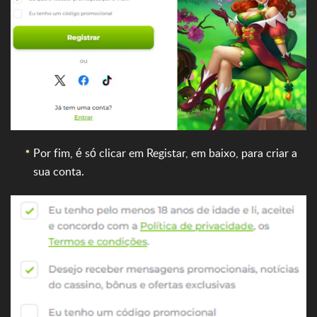
Por fim, é só clicar em Registar, em baixo, para criar a
sua conta.