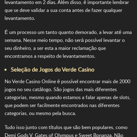
levantamento em 2 dias. Além disso, é importante lembrar
que se deve validar a sua conta antes de fazer qualquer
levantamento.
É um processo um tanto quanto demorado, a levar até uma
semana. Nesse meio tempo, não será possível levantar o
seu dinheiro, a ser esta a maior reclamação que
encontramos a respeito de levantamentos.
Seleção de Jogos do Verde Casino
No Verde Casino Online é possível encontrar mais de 2000
jogos no seu catálogo. São jogos das mais diferentes
categorias, mesmo quando estamos a falar apenas de slots,
que podem ser facilmente encontrados nas diferentes
categorias, ou mesmo pela busca.
Tudo isso junto com títulos que são bem populares, como
Demi Gods V, Gates of Olympus e Sweet Bonanza. Não