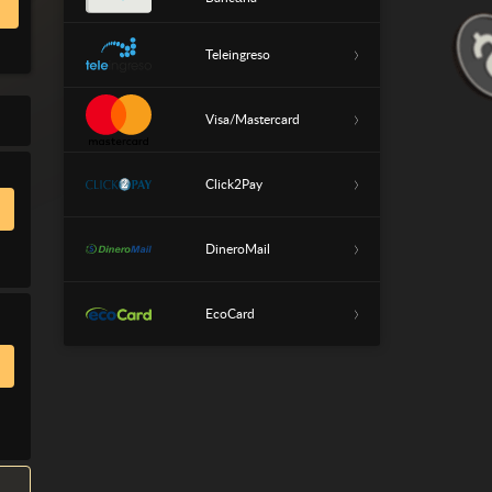
20Bet
€120
Teleingreso
100% ate €
22bet Casino
300
Visa/Mastercard
Click2Pay
DineroMail
EcoCard