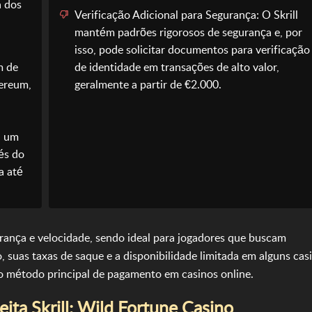
a dos
Verificação Adicional para Segurança: O Skrill
mantém padrões rigorosos de segurança e, por
isso, pode solicitar documentos para verificação
m de
de identidade em transações de alto valor,
ereum,
geralmente a partir de €2.000.
, um
és do
a até
gurança e velocidade, sendo ideal para jogadores que buscam
 suas taxas de saque e a disponibilidade limitada em alguns cas
o método principal de pagamento em casinos online.
ita Skrill: Wild Fortune Casino