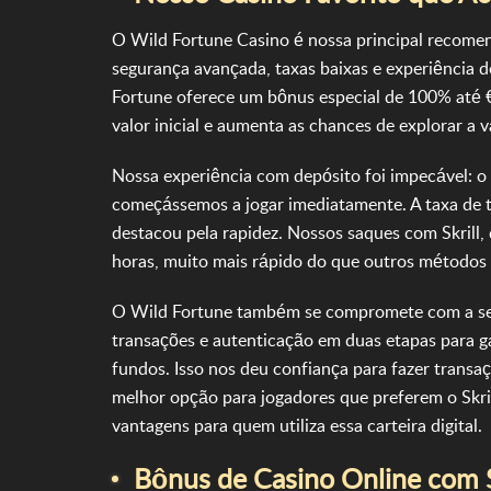
O Wild Fortune Casino é nossa principal recomen
segurança avançada, taxas baixas e experiência d
Fortune oferece um bônus especial de 100% até €
valor inicial e aumenta as chances de explorar a v
Nossa experiência com depósito foi impecável: o
começássemos a jogar imediatamente. A taxa de t
destacou pela rapidez. Nossos saques com Skrill
horas, muito mais rápido do que outros métodos
O Wild Fortune também se compromete com a segur
transações e autenticação em duas etapas para gar
fundos. Isso nos deu confiança para fazer transa
melhor opção para jogadores que preferem o Skri
vantagens para quem utiliza essa carteira digital.
Bônus de Casino Online com S