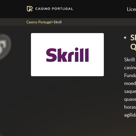
Lice
Casino Portugal
>
Skrill
S
Q
Skril
casin
Funda
moeda
saque
quase
horas
agili