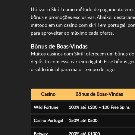
Utilizar o Skrill como método de pagamento em c
bônus e promoções exclusivas. Abaixo, destacamo
método em um casino com skrill em portugal, com 
para aproveitar ao máximo cada oferta.
Bônus de Boas-Vindas
Muitos casinos com Skrill oferecem um bônus de 
depósito com essa carteira digital. Esse bônus g
o saldo inicial para maior tempo de jogo.
Casino
Bônus de Boas-Vindas
Wild Fortune
100% até €200 + 100 Free Spins
Casino Portugal
150% até €500
Betway
200% até €1000