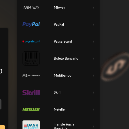
335% até
Mbway
Bettilt Casino
2250 € +...
Casinopo
PayPal
Bonus 100 %
rtugal.info
300% até
Paysafecard
Weiss bet
5.000 us...
550% up to
Boleto Bancario
FairSpin
10 000...
0
Multibanco
€ 300 + 150
National Casino
RG
Skrill
100% até €
Bizzo
100
Neteller
€2000 + 200
Tsars
Giro...
Transferência
100% até
Bancária