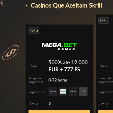
Casinos Que Aceitam Skrill
1
2
500% ate 12 000
Bônus
Bônus
EUR + 777 FS
Tempo de
Tempo de
0-72 horas
pagamento
pagament
+4
Pagamentos
Pagament
6
Licença
Licença