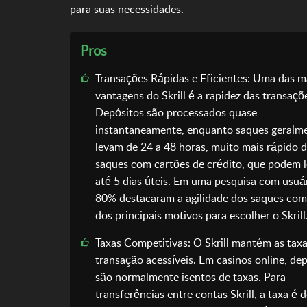
para suas necessidades.
Pros
Transações Rápidas e Eficientes: Uma das m
vantagens do Skrill é a rapidez das transaçõ
Depósitos são processados quase
instantaneamente, enquanto saques geralm
levam de 24 a 48 horas, muito mais rápido 
saques com cartões de crédito, que podem l
até 5 dias úteis. Em uma pesquisa com usuár
80% destacaram a agilidade dos saques co
dos principais motivos para escolher o Skrill
Taxas Competitivas: O Skrill mantém as tax
transação acessíveis. Em casinos online, de
são normalmente isentos de taxas. Para
transferências entre contas Skrill, a taxa é 