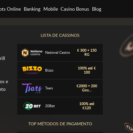
rtugal.info
ots Online
Banking
Mobile
Casino Bonus
Blog
300% até
Weiss bet
5.000 us...
550% up to
FairSpin
LISTA DE СASSINOS
10 000...
€ 300 + 150
National Casino
RG
ill
100% até €
Bizzo
100
os e
€2000 + 200
Tsars
nto
Giro...
100% até
20Bet
€120
100% ate €
TOP MÉTODOS DE PAGAMENTO
22bet Casino
300