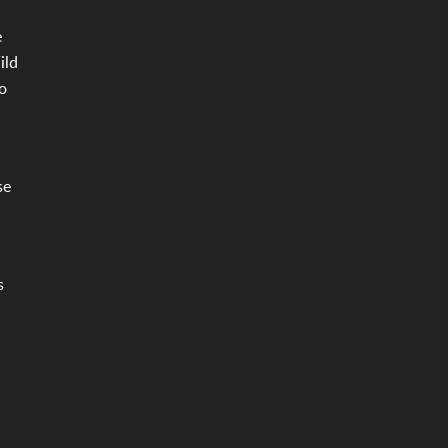
e
ild
o
se
s