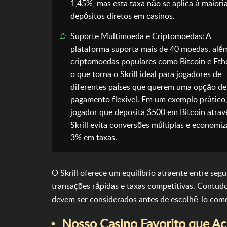
1,45%, mas esta taxa não se aplica à maiori
depósitos diretos em casinos.
Suporte Multimoeda e Criptomoedas: A
plataforma suporta mais de 40 moedas, alé
criptomoedas populares como Bitcoin e Eth
o que torna o Skrill ideal para jogadores de
diferentes países que querem uma opção de
pagamento flexível. Em um exemplo prático
jogador que deposita $500 em Bitcoin atrav
Skrill evita conversões múltiplas e economiz
3% em taxas.
O Skrill oferece um equilíbrio atraente entre se
transações rápidas e taxas competitivas. Contudo,
devem ser considerados antes de escolhê-lo com
Nosso Casino Favorito que Ace