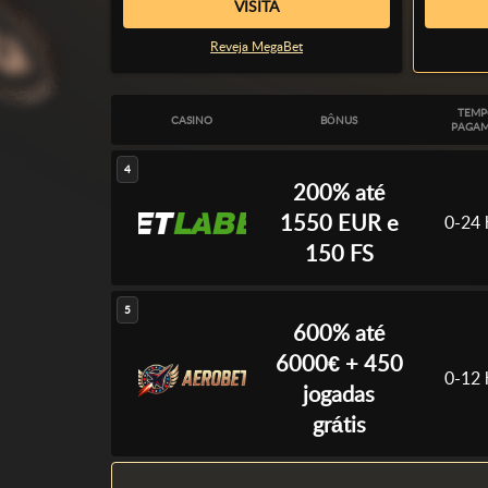
VISITA
Reveja MegaBet
TEMP
CASINO
BÔNUS
PAGA
4
200% até
1550 EUR e
0-24 
150 FS
5
600% até
6000€ + 450
0-12 
jogadas
grátis