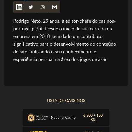
100% até
20Bet
€120
Rodrigo Neto, 29 anos, é editor-chefe do casinos-
100% ate €
portugal.pt/pt. Desde o início da sua carreira na
22bet Casino
300
empresa em 2018, tem dado um contributo
significativo para o desenvolvimento do conteúdo
335% até
Bettilt Casino
2250 € +...
do site, utilizando o seu conhecimento e
experiência pessoal na área dos jogos de azar.
Casinopo
Bonus 100 %
rtugal.info
300% até
Weiss bet
5.000 us...
550% up to
FairSpin
LISTA DE СASSINOS
10 000...
€ 300 + 150
National Casino
RG