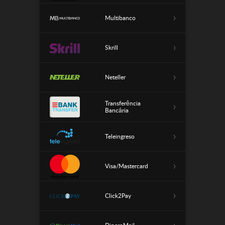
Multibanco
€ 300 + 150
National Casino
RG
Skrill
100% até €
Bizzo
100
Neteller
€2000 + 200
Tsars
Giro...
Transferência
100% até
Bancária
20Bet
€120
Teleingreso
100% ate €
22bet Casino
300
Visa/Mastercard
Click2Pay