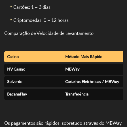
Cartões: 1 – 3 dias
Criptomoedas: 0 – 12 horas
Comparação de Velocidade de Levantamento
Casino
Método Mais Rápido
NV Casino
MBWay
0
Solverde
Carteiras Eletrónicas / MBWay
A
BacanaPlay
Transferência
A
Os pagamentos são rápidos, sobretudo através do MBWay,