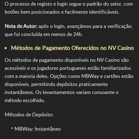
O processo de registo e login segue o padrão do setor, com
botões bem posicionados e facilmente identificáveis.
Nota do Autor:
após o login, avançámos para a verificação,
que foi concluída em menos de 24h.
Métodos de Pagamento Oferecidos no NV Casino
Os métodos de pagamento disponíveis no NV Casino são
acessíveis e os jogadores portugueses estão familiarizados
com a maioria deles. Opções como MBWay e cartões estão
disponíveis, permitindo depósitos praticamente
instantâneos. Os levantamentos variam consoante o
método escolhido.
Métodos de Depósito:
MBWay: Instantâneo