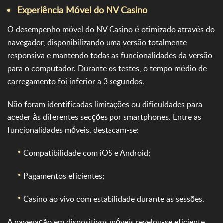
Experiência Móvel do NV Casino
O desempenho móvel do NV Casino é otimizado através do
navegador, disponibilizando uma versão totalmente
responsiva e mantendo todas as funcionalidades da versão
para o computador. Durante os testes, o tempo médio de
carregamento foi inferior a 3 segundos.
Não foram identificadas limitações ou dificuldades para
aceder às diferentes secções por smartphones. Entre as
funcionalidades móveis, destacam-se:
Compatibilidade com iOS e Android;
Pagamentos eficientes;
Casino ao vivo com estabilidade durante as sessões.
A navegação em dispositivos móveis revelou-se eficiente,