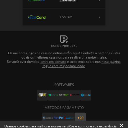
DineroMail
EcoCard
Os melhores jogos de cassino online estão aqui! Conheça a partir das listas
quais os melhores cassinos para se divertir a noite inteira.
Se você tiver dúvidas,
entre em contato
e saiba mais sobre nós
nesta página
.
Jogue com responsabilidade
.
SOFTWARES
METODOS PAGAMENTO
+20
Usamos cookies para melhorar nossos serviços e aprimorar sua experiência