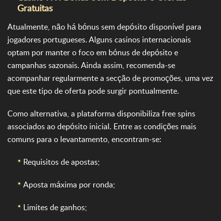
Gratuitas
Atualmente, não há bónus sem depósito disponível para
jogadores portugueses. Alguns casinos internacionais
optam por manter o foco em bónus de depósito e
campanhas sazonais. Ainda assim, recomenda-se
acompanhar regularmente a secção de promoções, uma vez
que este tipo de oferta pode surgir pontualmente.
Como alternativa, a plataforma disponibiliza free spins
associados ao depósito inicial. Entre as condições mais
comuns para o levantamento, encontram-se:
Requisitos de apostas;
Aposta máxima por ronda;
Limites de ganhos;