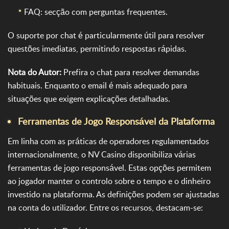
FAQ: secção com perguntas frequentes.
O suporte por chat é particularmente útil para resolver
questões imediatas, permitindo respostas rápidas.
Nota do Autor:
Prefira o chat para resolver demandas
habituais. Enquanto o email é mais adequado para
situações que exigem explicações detalhadas.
Ferramentas de Jogo Responsável da Plataforma
Em linha com as práticas de operadores regulamentados
internacionalmente, o NV Casino disponibiliza várias
ferramentas de jogo responsável. Estas opções permitem
ao jogador manter o controlo sobre o tempo e o dinheiro
investido na plataforma. As definições podem ser ajustadas
na conta do utilizador. Entre os recursos, destacam-se: