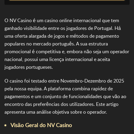
O NV Casino é um casino online internacional que tem
ganhado visibilidade entre os jogadores de Portugal. Há
uma oferta alargada de jogos e métodos de pagamento
populares no mercado português. A sua estrutura
promocional é competitiva e, embora não seja um operador
nacional, possui uma licença internacional e aceita
jogadores portugueses.
O casino foi testado entre Novembro-Dezembro de 2025
pela nossa equipa. A plataforma combina rapidez de
pagamentos e um conjunto de funcionalidades que vão ao
encontro das preferências dos utilizadores. Este artigo
apresenta uma análise objetiva sobre o operador.
Visão Geral do NV Casino