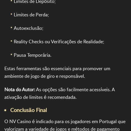
Limites de Depósito;
Limites de Perda;
Autoexclusão;
Reality Checks ou Verificações de Realidade;
Pausa Temporária.
Estas ferramentas são essenciais para promover um
ambiente de jogo de giro e responsável.
Nota do Autor:
As opções são facilmente acessíveis. A
ativação de limites é recomendada.
Conclusão Final
O NV Casino é indicado para os jogadores em Portugal que
valorizam a variedade de jogos e métodos de pagamento