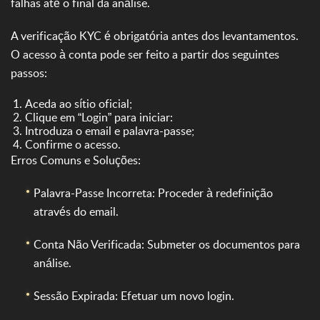
falhas até o final da análise.
A verificação KYC é obrigatória antes dos levantamentos.
O acesso à conta pode ser feito a partir dos seguintes
passos:
Aceda ao sítio oficial;
Clique em “Login” para iniciar:
Introduza o email e palavra-passe;
Confirme o acesso.
Erros Comuns e Soluções:
Palavra-Passe Incorreta: Proceder à redefinição
através do email.
Conta Não Verificada: Submeter os documentos para
análise.
Sessão Expirada: Efetuar um novo login.