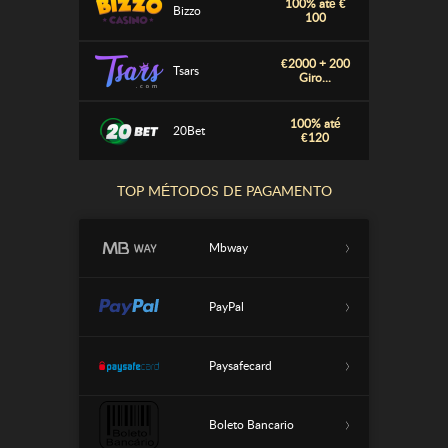
100% até €
Bizzo
100
€2000 + 200
Tsars
Giro...
100% até
20Bet
€120
100% ate €
TOP MÉTODOS DE PAGAMENTO
22bet Casino
300
335% até
Mbway
Bettilt Casino
2250 € +...
Casinopo
PayPal
Bonus 100 %
rtugal.info
300% até
Paysafecard
Weiss bet
5.000 us...
550% up to
Boleto Bancario
FairSpin
10 000...