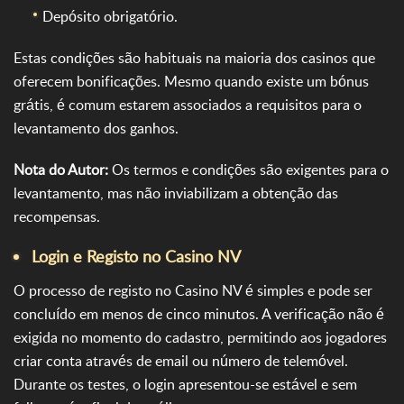
Depósito obrigatório.
Estas condições são habituais na maioria dos casinos que
oferecem bonificações. Mesmo quando existe um bónus
grátis, é comum estarem associados a requisitos para o
levantamento dos ganhos.
Nota do Autor:
Os termos e condições são exigentes para o
levantamento, mas não inviabilizam a obtenção das
recompensas.
Login e Registo no Casino NV
O processo de registo no Casino NV é simples e pode ser
concluído em menos de cinco minutos. A verificação não é
exigida no momento do cadastro, permitindo aos jogadores
criar conta através de email ou número de telemóvel.
Durante os testes, o login apresentou-se estável e sem