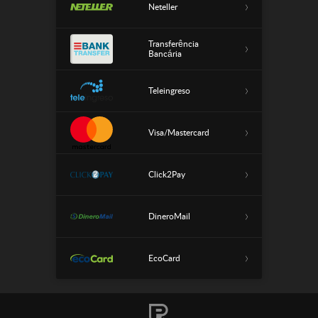
Neteller
€2000 + 200
Tsars
Giro...
Transferência
100% até
Bancária
20Bet
€120
Teleingreso
100% ate €
22bet Casino
300
Visa/Mastercard
Click2Pay
DineroMail
EcoCard