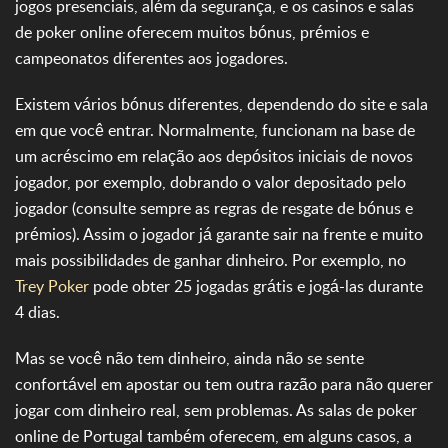
jogos presenciais, além da segurança, e os casinos e salas
de poker online oferecem muitos bónus, prémios e
campeonatos diferentes aos jogadores.
Existem vários bónus diferentes, dependendo do site e sala
em que você entrar. Normalmente, funcionam na base de
um acréscimo em relação aos depósitos iniciais de novos
jogador, por exemplo, dobrando o valor depositado pelo
jogador (consulte sempre as regras de resgate de bónus e
prémios). Assim o jogador já garante sair na frente e muito
mais possibilidades de ganhar dinheiro. Por exemplo, no
Trey Poker
pode obter 25 jogadas grátis e jogá-las durante
4 dias.
Mas se você não tem dinheiro, ainda não se sente
confortável em apostar ou tem outra razão para não querer
jogar com dinheiro real, sem problemas. As salas de poker
online de Portugal também oferecem, em alguns casos, a