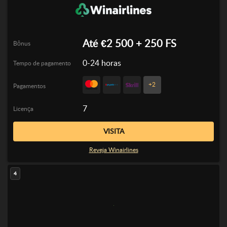
Até €2 500 + 250 FS
Bônus
0-24 horas
Tempo de pagamento
+2
Pagamentos
7
Licença
VISITA
Reveja Winairlines
4