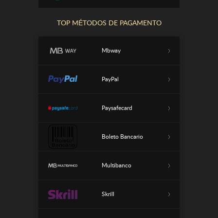
100% ate €
TOP MÉTODOS DE PAGAMENTO
22bet Casino
300
335% até
Mbway
Bettilt Casino
2250 € +...
Casinopo
PayPal
Bonus 100 %
rtugal.info
300% até
Paysafecard
Weiss bet
5.000 us...
550% up to
Boleto Bancario
FairSpin
10 000...
Multibanco
€ 300 + 150
National Casino
RG
Skrill
100% até €
Bizzo
100