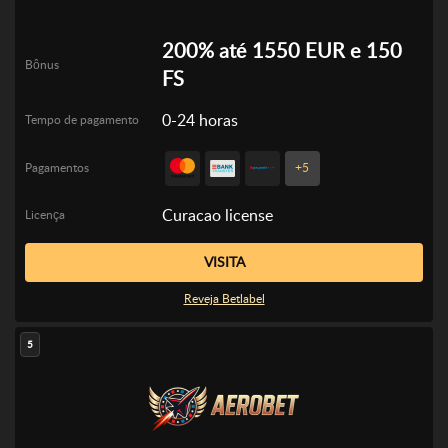
200% até 1550 EUR e 150
Bônus
FS
0-24 horas
Tempo de pagamento
Pagamentos
+5
Curacao license
Licença
VISITA
Reveja Betlabel
5