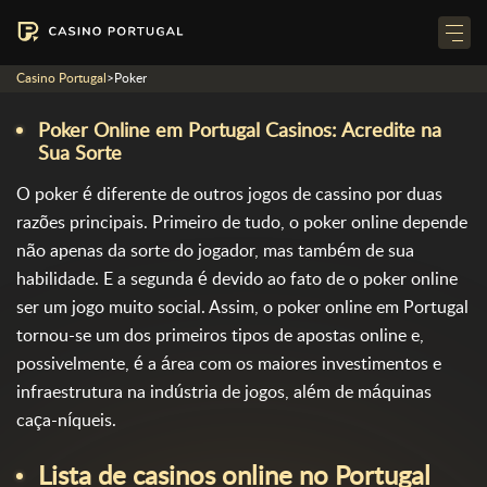
Casino Portugal
>
Poker
Poker Online em Portugal Casinos: Acredite na
Sua Sorte
O poker é diferente de outros jogos de cassino por duas
razões principais. Primeiro de tudo, o poker online depende
não apenas da sorte do jogador, mas também de sua
habilidade. E a segunda é devido ao fato de o poker online
ser um jogo muito social. Assim, o poker online em Portugal
tornou-se um dos primeiros tipos de apostas online e,
possivelmente, é a área com os maiores investimentos e
infraestrutura na indústria de jogos, além de máquinas
caça-níqueis.
Lista de casinos online no Portugal