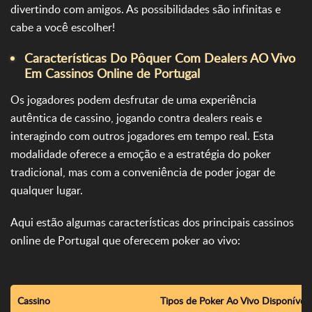
divertindo com amigos. As possibilidades são infinitas e
cabe a você escolher!
Características Do Pôquer Com Dealers AO Vivo
Em Cassinos Online de Portugal
Os jogadores podem desfrutar de uma experiência
autêntica de cassino, jogando contra dealers reais e
interagindo com outros jogadores em tempo real. Esta
modalidade oferece a emoção e a estratégia do poker
tradicional, mas com a conveniência de poder jogar de
qualquer lugar.
Aqui estão algumas características dos principais cassinos
online de Portugal que oferecem poker ao vivo:
Cassino
Tipos de Poker Ao Vivo Disponíveis