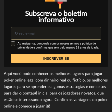
Subscreva o boletim
informativo
Ao registar-se, concorda com os nossos termos e política de
privacidade e confirma que tem pelo menos 18 anos de idade.
INSCREVER-SE
Aqui você pode conhecer os melhores lugares para jogar
poker online legal com dinheiro real ou fictício, os melhores
lugares para se aprender e algumas estratégias e conceitos
para dar o pontapé inicial para os jogadores novatos, que
estão se interessando agora. Confira as vantagens do poker
online e comece a jogar já!