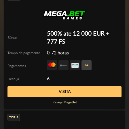
500% ate 12 000 EUR +
Bônus
777 FS
0-72 horas
Tempo de pagamento
+4
Pagamentos
6
Licença
VISITA
Reveja MegaBet
3