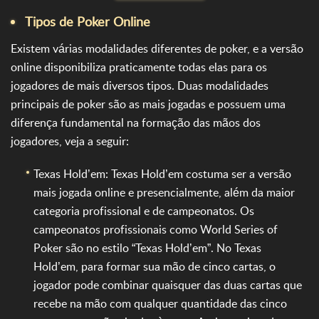
Tipos de Poker Online
Existem várias modalidades diferentes de poker, e a versão
online disponibiliza praticamente todas elas para os
jogadores de mais diversos tipos. Duas modalidades
principais de poker são as mais jogadas e possuem uma
diferença fundamental na formação das mãos dos
jogadores, veja a seguir:
Texas Hold’em: Texas Hold’em costuma ser a versão
mais jogada online e presencialmente, além da maior
categoria profissional e de campeonatos. Os
campeonatos profissionais como World Series of
Poker são no estilo “Texas Hold’em”. No Texas
Hold’em, para formar sua mão de cinco cartas, o
jogador pode combinar quaisquer das duas cartas que
recebe na mão com qualquer quantidade das cinco