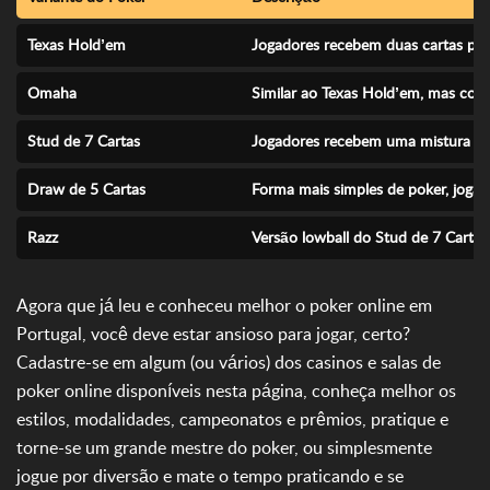
Texas Hold’em
Jogadores recebem duas cartas pri
Omaha
Similar ao Texas Hold’em, mas com 
Stud de 7 Cartas
Jogadores recebem uma mistura de c
Draw de 5 Cartas
Forma mais simples de poker, jogad
Razz
Versão lowball do Stud de 7 Cartas
Agora que já leu e conheceu melhor o poker online em
Portugal, você deve estar ansioso para jogar, certo?
Cadastre-se em algum (ou vários) dos casinos e salas de
poker online disponíveis nesta página, conheça melhor os
estilos, modalidades, campeonatos e prêmios, pratique e
torne-se um grande mestre do poker, ou simplesmente
jogue por diversão e mate o tempo praticando e se