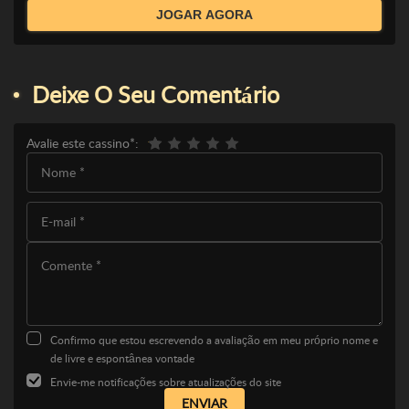
JOGAR AGORA
Deixe O Seu Comentário
100% até €
Bizzo
100
Avalie este cassino*:
€2000 + 200
Tsars
Giro...
100% até
20Bet
€120
100% ate €
22bet Casino
300
335% até
Bettilt Casino
2250 € +...
Confirmo que estou escrevendo a avaliação em meu próprio nome e
de livre e espontânea vontade
Casinopo
Bonus 100 %
rtugal.info
Envie-me notificações sobre atualizações do site
ENVIAR