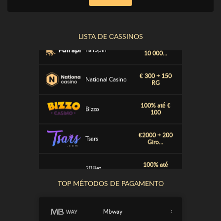
300% até
Weiss bet
5.000 us...
550% up to
LISTA DE СASSINOS
FairSpin
10 000...
€ 300 + 150
National Casino
RG
100% até €
Bizzo
100
€2000 + 200
Tsars
Giro...
100% até
20Bet
€120
100% ate €
TOP MÉTODOS DE PAGAMENTO
22bet Casino
300
Mbway
335% até
Bettilt Casino
2250 € +...