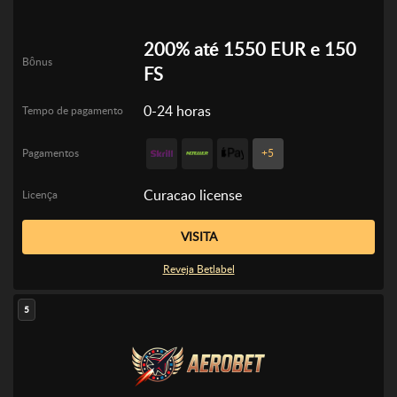
200% até 1550 EUR e 150
Bônus
FS
0-24 horas
Tempo de pagamento
Pagamentos
+5
Curacao license
Licença
VISITA
Reveja Betlabel
5