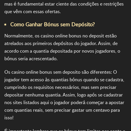
mas é fundamental estar ciente das condições e restrições
que vêm com essas ofertas.
Como Ganhar Bónus sem Depósito?
Normalmente, os casino online bonus no deposit estão
atrelados aos primeiros depósitos do jogador. Assim, de
acordo com a quantia depositada por novos jogadores, o
bónus seria acrescentado.
Os casino online bonus sem deposito são diferentes: O
jogador tem acesso às quantias bónus quando se cadastra,
cumprindo os requisitos necessários, mas sem precisar
depositar nenhuma quantia. Assim, logo após se cadastrar
nos sites listados aqui o jogador poderá começar a apostar
com quantias reais, sem precisar gastar um centavo para
isso!