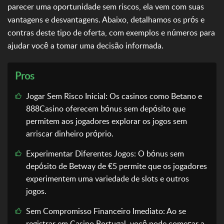
parecer uma oportunidade sem riscos, ela vem com suas
vantagens e desvantagens. Abaixo, detalhamos os prós e
contras deste tipo de oferta, com exemplos e números para
ajudar você a tomar uma decisão informada.
Pros
Jogar Sem Risco Inicial: Os casinos como Betano e
888Casino oferecem bónus sem depósito que
permitem aos jogadores explorar os jogos sem
arriscar dinheiro próprio.
Experimentar Diferentes Jogos: O bónus sem
depósito de Betway de €5 permite que os jogadores
experimentem uma variedade de slots e outros
jogos.
Sem Compromisso Financeiro Imediato: Ao se
registrar em Casino Portugal, você pode começar a