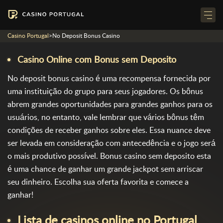
Casino Portugal
>
No Deposit Bonus Casino
Casino Online com Bonus sem Deposito
No deposit bonus casino é uma recompensa fornecida por
uma instituição do grupo para seus jogadores. Os bônus
abrem grandes oportunidades para grandes ganhos para os
usuários, no entanto, vale lembrar que vários bônus têm
condições de receber ganhos sobre eles. Essa nuance deve
ser levada em consideração com antecedência e o jogo será
o mais produtivo possível. Bonus casino sem deposito esta
é uma chance de ganhar um grande jackpot sem arriscar
seu dinheiro. Escolha sua oferta favorita e comece a
ganhar!
Lista de casinos online no Portugal