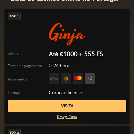
1
Аté €1000 + 555 FS
Bônus
0-24 horas
Tempo de pagamento
+2
Pagamentos
Curacao license
Licença
VISITA
Reveja Ginja
2