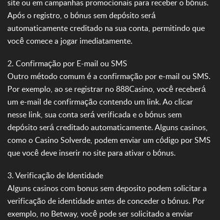
site ou em campanhas promocionais para receber o bónus.
Após o registro, o bónus sem depósito será
automaticamente creditado na sua conta, permitindo que
você comece a jogar imediatamente.
2. Confirmação por E-mail ou SMS
Outro método comum é a confirmação por e-mail ou SMS.
Por exemplo, ao se registrar no 888Casino, você receberá
um e-mail de confirmação contendo um link. Ao clicar
nesse link, sua conta será verificada e o bónus sem
depósito será creditado automaticamente. Alguns casinos,
como o Casino Solverde, podem enviar um código por SMS
que você deve inserir no site para ativar o bónus.
3. Verificação de Identidade
Alguns casinos com bonus sem deposito podem solicitar a
verificação de identidade antes de conceder o bónus. Por
exemplo, no Betway, você pode ser solicitado a enviar