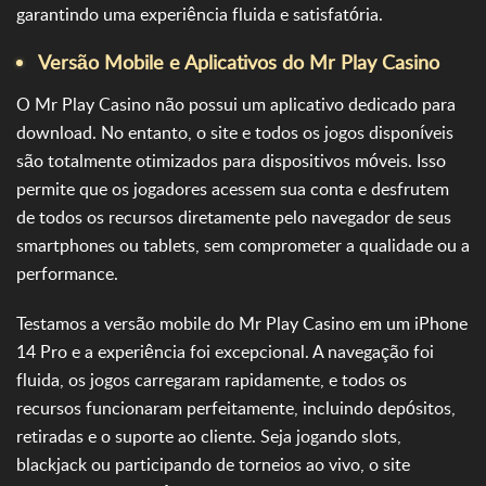
garantindo uma experiência fluida e satisfatória.
Versão Mobile e Aplicativos do Mr Play Casino
O Mr Play Casino não possui um aplicativo dedicado para
download. No entanto, o site e todos os jogos disponíveis
são totalmente otimizados para dispositivos móveis. Isso
permite que os jogadores acessem sua conta e desfrutem
de todos os recursos diretamente pelo navegador de seus
smartphones ou tablets, sem comprometer a qualidade ou a
performance.
Testamos a versão mobile do Mr Play Casino em um iPhone
14 Pro e a experiência foi excepcional. A navegação foi
fluida, os jogos carregaram rapidamente, e todos os
recursos funcionaram perfeitamente, incluindo depósitos,
retiradas e o suporte ao cliente. Seja jogando slots,
blackjack ou participando de torneios ao vivo, o site