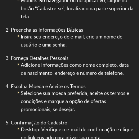
Mobile: No navegador ou no aplicativo, clique no
botão “Cadastre-se”, localizado na parte superior da
tela.
Preencha as Informações Básicas
Insira seu endereço de e-mail, crie um nome de
usuário e uma senha.
Forneça Detalhes Pessoais
Adicione informações como nome completo, data
de nascimento, endereço e número de telefone.
Escolha Moeda e Aceite os Termos
Selecione sua moeda preferida, aceite os termos e
condições e marque a opção de ofertas
promocionais, se desejar.
Confirmação do Cadastro
Desktop: Verifique o e-mail de confirmação e clique
no link enviado para ativar sua conta.