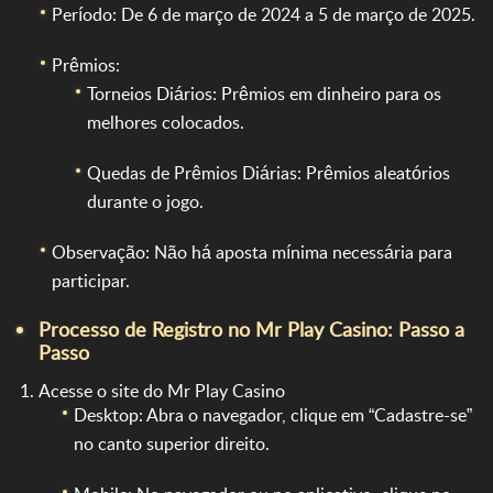
Período: De 6 de março de 2024 a 5 de março de 2025.
Prêmios:
Torneios Diários: Prêmios em dinheiro para os
melhores colocados.
Quedas de Prêmios Diárias: Prêmios aleatórios
durante o jogo.
Observação: Não há aposta mínima necessária para
participar.
Processo de Registro no Mr Play Casino: Passo a
Passo
Acesse o site do Mr Play Casino
Desktop: Abra o navegador, clique em “Cadastre-se”
no canto superior direito.