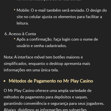
Mobile: O e-mail também será enviado. O design do
site no celular ajusta os elementos para facilitar a
leitura.
Acesso à Conta
Após a confirmação, faça login com o nome de
usuário e senha cadastrados.
Nota: A interface móvel tem botões maiores e
simplificados, enquanto o desktop apresenta mais
informações em uma única tela.
Métodos de Pagamento no Mr Play Casino
O Mr Play Casino oferece uma ampla variedade de
métodos de pagamento para depósitos e saques,
garantindo conveniência e segurança para seus jogadores.
Abaixo, dividimos as informações em subseções