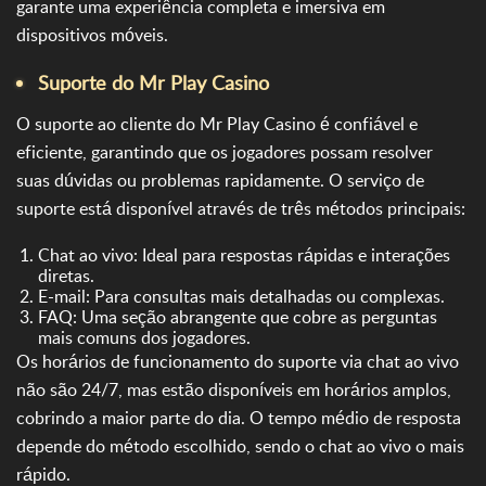
garante uma experiência completa e imersiva em
dispositivos móveis.
Suporte do Mr Play Casino
O suporte ao cliente do Mr Play Casino é confiável e
eficiente, garantindo que os jogadores possam resolver
suas dúvidas ou problemas rapidamente. O serviço de
suporte está disponível através de três métodos principais:
Chat ao vivo: Ideal para respostas rápidas e interações
diretas.
E-mail: Para consultas mais detalhadas ou complexas.
FAQ: Uma seção abrangente que cobre as perguntas
mais comuns dos jogadores.
Os horários de funcionamento do suporte via chat ao vivo
não são 24/7, mas estão disponíveis em horários amplos,
cobrindo a maior parte do dia. O tempo médio de resposta
depende do método escolhido, sendo o chat ao vivo o mais
rápido.