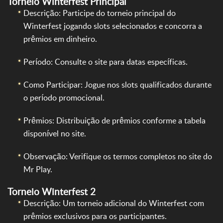
Torneio Winterfest Principal
Descrição: Participe do torneio principal do
Winterfest jogando slots selecionados e concorra a
prêmios em dinheiro.
Período: Consulte o site para datas específicas.
Como Participar: Jogue nos slots qualificados durante
o período promocional.
Prêmios: Distribuição de prêmios conforme a tabela
disponível no site.
Observação: Verifique os termos completos no site do
Mr Play.
Torneio Winterfest 2
Descrição: Um torneio adicional do Winterfest com
prêmios exclusivos para os participantes.