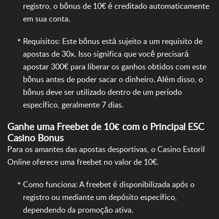
registro, o bônus de 10€ é creditado automaticamente
em sua conta.
Requisitos: Este bônus está sujeito a um requisito de
apostas de 30x. Isso significa que você precisará
apostar 300€ para liberar os ganhos obtidos com este
bônus antes de poder sacar o dinheiro. Além disso, o
bônus deve ser utilizado dentro de um período
específico, geralmente 7 dias.
Ganhe uma Freebet de 10€ com o Principal ESC
Casino Bonus
Para os amantes das apostas desportivas, o Casino Estoril
Online oferece uma freebet no valor de 10€.
Como funciona: A freebet é disponibilizada após o
registro ou mediante um depósito específico,
dependendo da promoção ativa.