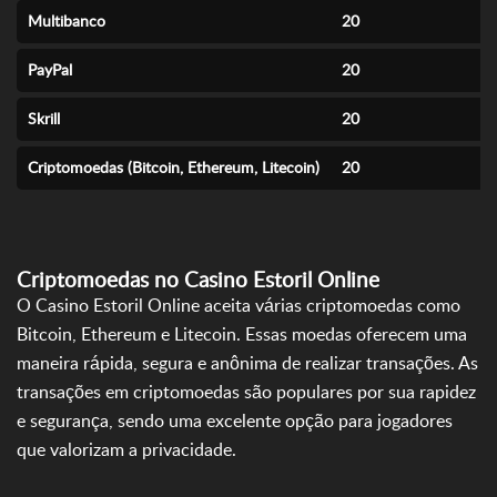
Multibanco
20
PayPal
20
Skrill
20
Criptomoedas (Bitcoin, Ethereum, Litecoin)
20
Criptomoedas no Casino Estoril Online
O Casino Estoril Online aceita várias criptomoedas como
Bitcoin, Ethereum e Litecoin. Essas moedas oferecem uma
maneira rápida, segura e anônima de realizar transações. As
transações em criptomoedas são populares por sua rapidez
e segurança, sendo uma excelente opção para jogadores
que valorizam a privacidade.