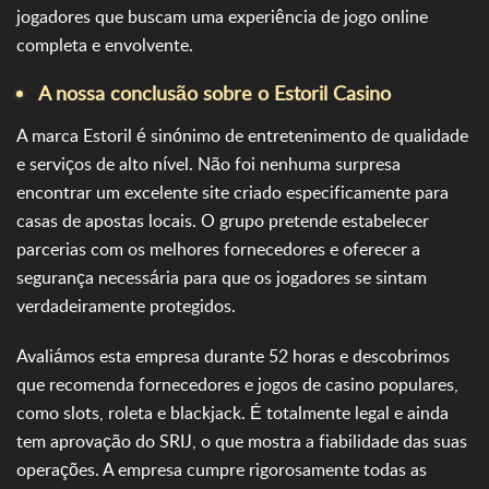
jogadores que buscam uma experiência de jogo online
completa e envolvente.
A nossa conclusão sobre o Estoril Casino
A marca Estoril é sinónimo de entretenimento de qualidade
e serviços de alto nível. Não foi nenhuma surpresa
encontrar um excelente site criado especificamente para
casas de apostas locais. O grupo pretende estabelecer
parcerias com os melhores fornecedores e oferecer a
segurança necessária para que os jogadores se sintam
verdadeiramente protegidos.
Avaliámos esta empresa durante 52 horas e descobrimos
que recomenda fornecedores e jogos de casino populares,
como slots, roleta e blackjack. É totalmente legal e ainda
tem aprovação do SRIJ, o que mostra a fiabilidade das suas
operações. A empresa cumpre rigorosamente todas as