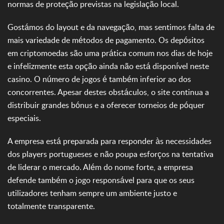
normas de proteção previstas na legislação local.
Gostámos do layout e da navegação, mas sentimos falta de
mais variedade de métodos de pagamento. Os depósitos
em criptomoedas são uma prática comum nos dias de hoje
e infelizmente esta opção ainda não está disponível neste
casino. O número de jogos é também inferior ao dos
concorrentes. Apesar destes obstáculos, o site continua a
distribuir grandes bónus e a oferecer torneios de póquer
especiais.
A empresa está preparada para responder às necessidades
dos players portugueses e não poupa esforços na tentativa
de liderar o mercado. Além do nome forte, a empresa
defende também o jogo responsável para que os seus
utilizadores tenham sempre um ambiente justo e
totalmente transparente.