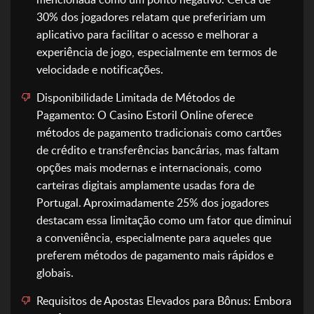
30% dos jogadores relatam que prefeririam um
aplicativo para facilitar o acesso e melhorar a
experiência de jogo, especialmente em termos de
velocidade e notificações.
Disponibilidade Limitada de Métodos de
Pagamento: O Casino Estoril Online oferece
métodos de pagamento tradicionais como cartões
de crédito e transferências bancárias, mas faltam
opções mais modernas e internacionais, como
carteiras digitais amplamente usadas fora de
Portugal. Aproximadamente 25% dos jogadores
destacam essa limitação como um fator que diminui
a conveniência, especialmente para aqueles que
preferem métodos de pagamento mais rápidos e
globais​.
Requisitos de Apostas Elevados para Bônus: Embora