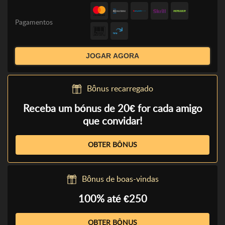
Pagamentos
JOGAR AGORA
Bônus recarregado
Receba um bónus de 20€ for cada amigo
que convidar!
OBTER BÔNUS
Bônus de boas-vindas
100% até €250
OBTER BÔNUS