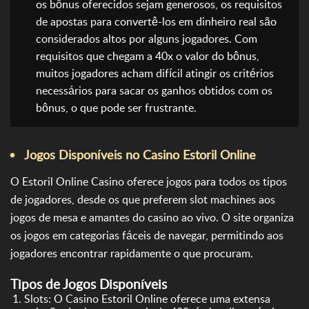
os bônus oferecidos sejam generosos, os requisitos
de apostas para convertê-los em dinheiro real são
considerados altos por alguns jogadores. Com
requisitos que chegam a 40x o valor do bônus,
muitos jogadores acham difícil atingir os critérios
necessários para sacar os ganhos obtidos com os
bônus, o que pode ser frustrante​.
Jogos Disponíveis no Casino Estoril Online
O Estoril Online Casino oferece jogos para todos os tipos
de jogadores, desde os que preferem slot machines aos
jogos de mesa e amantes do casino ao vivo. O site organiza
os jogos em categorias fáceis de navegar, permitindo aos
jogadores encontrar rapidamente o que procuram.
Tipos de Jogos Disponíveis
Slots: O Casino Estoril Online oferece uma extensa