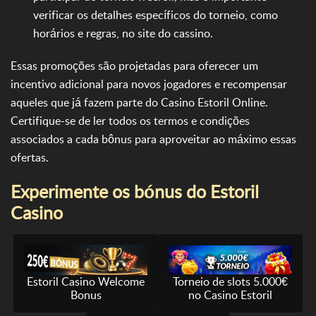
verificar os detalhes específicos do torneio, como
horários e regras, no site do cassino.
Essas promoções são projetadas para oferecer um
incentivo adicional para novos jogadores e recompensar
aqueles que já fazem parte do Casino Estoril Online.
Certifique-se de ler todos os termos e condições
associados a cada bônus para aproveitar ao máximo essas
ofertas.
Experimente os bónus do Estoril
Casino
Torneio de slots 5.000€
Estoril Casino Welcome
no Casino Estoril
Bonus