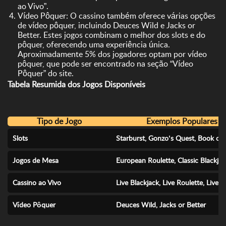
ao Vivo”.
Vídeo Pôquer: O cassino também oferece várias opções
de vídeo pôquer, incluindo Deuces Wild e Jacks or
Better. Estes jogos combinam o melhor dos slots e do
pôquer, oferecendo uma experiência única.
Aproximadamente 5% dos jogadores optam por vídeo
pôquer, que pode ser encontrado na seção “Vídeo
Pôquer” do site.
Tabela Resumida dos Jogos Disponíveis
Tipo de Jogo
Exemplos Populares
Slots
Starburst, Gonzo’s Quest, Book of
Jogos de Mesa
European Roulette, Classic Blackjac
Cassino ao Vivo
Live Blackjack, Live Roulette, Live 
Vídeo Pôquer
Deuces Wild, Jacks or Better