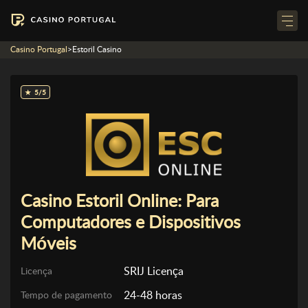
Casino Portugal
>
Estoril Casino
5/5
Casino Estoril Online: Para
Computadores e Dispositivos
Móveis
SRIJ Licença
Licença
24-48 horas
Tempo de pagamento