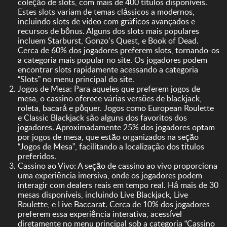
coleção de slots, com mais de 400 títulos disponíveis.
Estes slots variam de temas clássicos a modernos,
incluindo slots de vídeo com gráficos avançados e
recursos de bônus. Alguns dos slots mais populares
incluem Starburst, Gonzo’s Quest, e Book of Dead.
Cerca de 60% dos jogadores preferem slots, tornando-os
a categoria mais popular no site. Os jogadores podem
encontrar slots rapidamente acessando a categoria
“Slots” no menu principal do site.
Jogos de Mesa: Para aqueles que preferem jogos de
mesa, o cassino oferece várias versões de blackjack,
roleta, bacará e pôquer. Jogos como European Roulette
e Classic Blackjack são alguns dos favoritos dos
jogadores. Aproximadamente 25% dos jogadores optam
por jogos de mesa, que estão organizados na seção
“Jogos de Mesa”, facilitando a localização dos títulos
preferidos.
Cassino ao Vivo: A seção de cassino ao vivo proporciona
uma experiência imersiva, onde os jogadores podem
interagir com dealers reais em tempo real. Há mais de 30
mesas disponíveis, incluindo Live Blackjack, Live
Roulette, e Live Baccarat. Cerca de 10% dos jogadores
preferem essa experiência interativa, acessível
diretamente no menu principal sob a categoria “Cassino