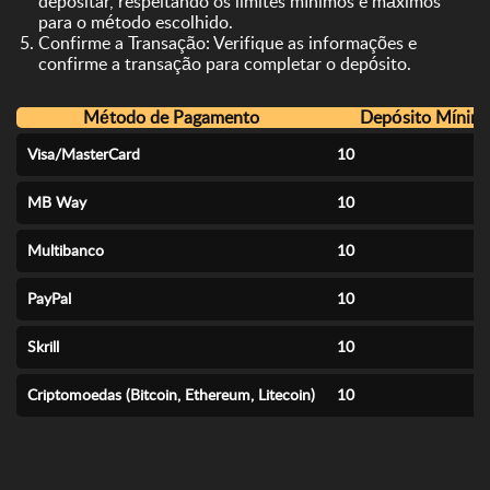
depositar, respeitando os limites mínimos e máximos
para o método escolhido.
Confirme a Transação: Verifique as informações e
confirme a transação para completar o depósito.
Método de Pagamento
Depósito Mínimo
Visa/MasterCard
10
MB Way
10
Multibanco
10
PayPal
10
Skrill
10
Criptomoedas (Bitcoin, Ethereum, Litecoin)
10