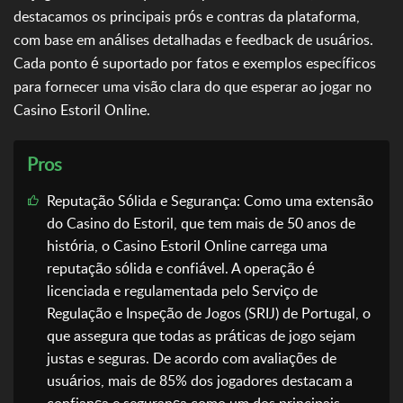
destacamos os principais prós e contras da plataforma,
com base em análises detalhadas e feedback de usuários.
Cada ponto é suportado por fatos e exemplos específicos
para fornecer uma visão clara do que esperar ao jogar no
Casino Estoril Online.
Pros
Reputação Sólida e Segurança: Como uma extensão
do Casino do Estoril, que tem mais de 50 anos de
história, o Casino Estoril Online carrega uma
reputação sólida e confiável. A operação é
licenciada e regulamentada pelo Serviço de
Regulação e Inspeção de Jogos (SRIJ) de Portugal, o
que assegura que todas as práticas de jogo sejam
justas e seguras. De acordo com avaliações de
usuários, mais de 85% dos jogadores destacam a