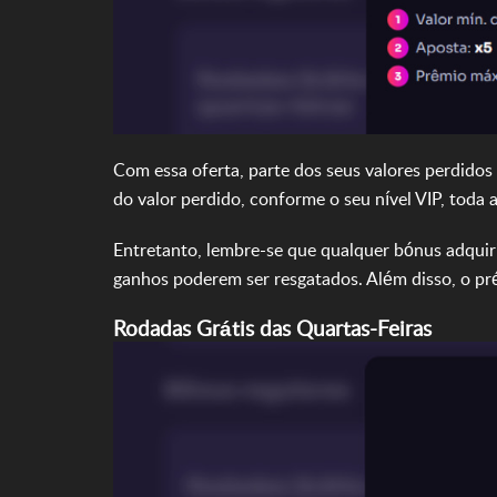
Com essa oferta, parte dos seus valores perdidos
do valor perdido, conforme o seu nível VIP, toda a
Entretanto, lembre-se que qualquer bónus adquir
ganhos poderem ser resgatados. Além disso, o pré
Rodadas Grátis das Quartas-Feiras