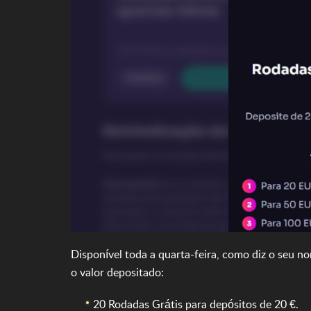
Disponível toda a quarta-feira, como diz o seu n
o valor depositado:
20 Rodadas Grátis para depósitos de 20 €.