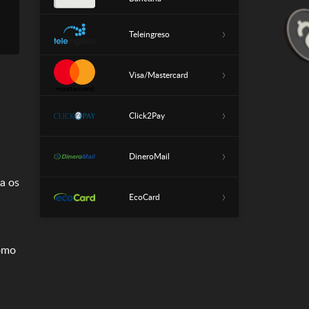
20Bet
€120
Teleingreso
100% ate €
22bet Casino
300
Visa/Mastercard
Click2Pay
DineroMail
a os
EcoCard
como