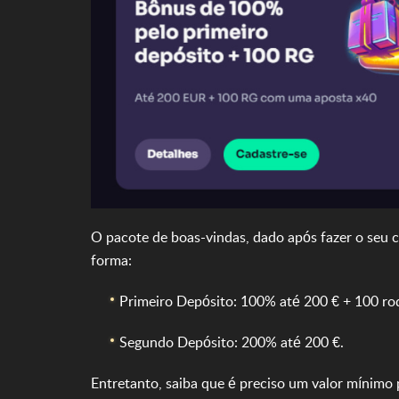
O pacote de boas-vindas, dado após fazer o seu c
forma:
Primeiro Depósito: 100% até 200 € + 100 rod
Segundo Depósito: 200% até 200 €.
Entretanto, saiba que é preciso um valor mínimo p