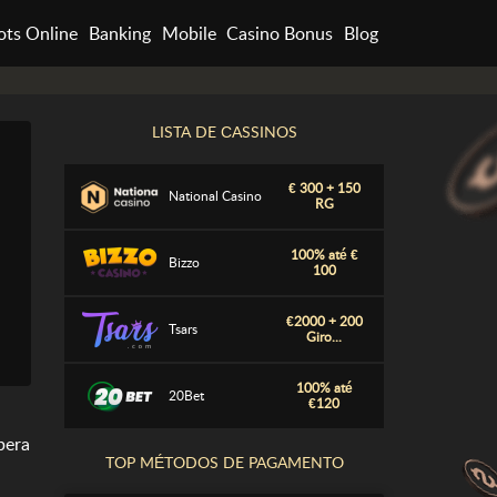
rtugal.info
ots Online
Banking
Mobile
Casino Bonus
Blog
300% até
Weiss bet
5.000 us...
550% up to
FairSpin
LISTA DE СASSINOS
10 000...
€ 300 + 150
National Casino
RG
100% até €
Bizzo
100
€2000 + 200
Tsars
Giro...
100% até
20Bet
€120
pera
100% ate €
TOP MÉTODOS DE PAGAMENTO
22bet Casino
300