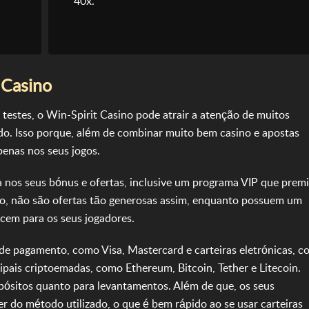
40x.
 Casino
testes, o Win-Spirit Casino pode atrair a atenção de muitos
. Isso porque, além de combinar muito bem casino e apostas
penas nos seus jogos.
nos seus bónus e ofertas, inclusive um programa VIP que premi
to, não são ofertas tão generosas assim, enquanto possuem um
ecem para os seus jogadores.
 de pagamento, como Visa, Mastercard e carteiras eletrónicas, 
ipais criptoemadas, como Ethereum, Bitcoin, Tether e Litecoin.
pósitos quanto para levantamentos. Além de que, os seus
 do método utilizado, o que é bem rápido ao se usar carteiras