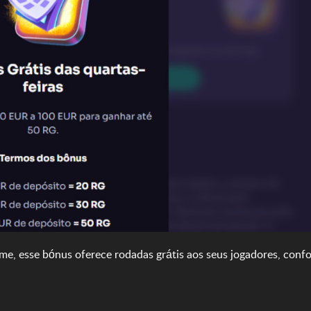
ome, esse bónus oferece rodadas grátis aos seus jogadores, conf