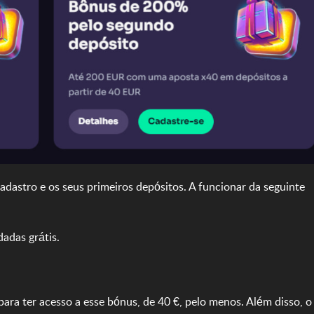
adastro e os seus primeiros depósitos. A funcionar da seguinte
adas grátis.
ara ter acesso a esse bónus, de 40 €, pelo menos. Além disso, o