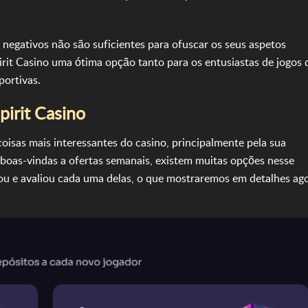
negativos não são suficientes para ofuscar os seus aspetos
irit Casino uma ótima opção tanto para os entusiastas de jogos 
portivas.
irit Casino
isas mais interessantes do casino, principalmente pela sua
boas-vindas a ofertas semanais, existem muitas opções nesse
sou e avaliou cada uma delas, o que mostraremos em detalhes ago