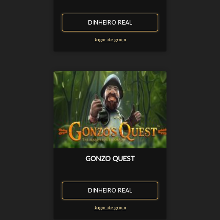
DINHEIRO REAL
Jogar de graça
GONZO QUEST
DINHEIRO REAL
Jogar de graça