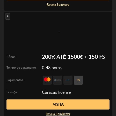
Reveja SpinAura
9
200% ATÉ 1500€ + 150 FS
Bônus
0-48 horas
Tempo de pagamento
Pagamentos
+5
Curacao license
Licença
VISITA
Reveja SpinBetter