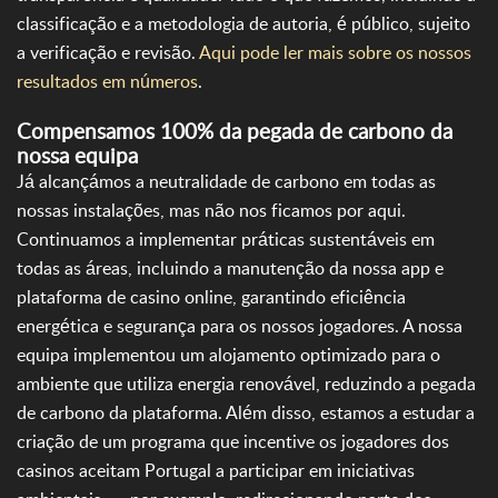
classificação e a metodologia de autoria, é público, sujeito
a verificação e revisão.
Aqui pode ler mais sobre os nossos
resultados em números
.
Compensamos 100% da pegada de carbono da
nossa equipa
Já alcançámos a neutralidade de carbono em todas as
nossas instalações, mas não nos ficamos por aqui.
Continuamos a implementar práticas sustentáveis em
todas as áreas, incluindo a manutenção da nossa app e
plataforma de casino online, garantindo eficiência
energética e segurança para os nossos jogadores. A nossa
equipa implementou um alojamento optimizado para o
ambiente que utiliza energia renovável, reduzindo a pegada
de carbono da plataforma. Além disso, estamos a estudar a
criação de um programa que incentive os jogadores dos
casinos aceitam Portugal a participar em iniciativas