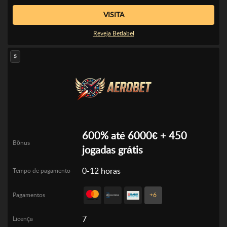
VISITA
Reveja Betlabel
5
600% até 6000€ + 450
Bônus
jogadas grátis
0-12 horas
Tempo de pagamento
Pagamentos
+6
7
Licença