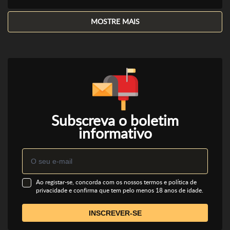
MOSTRE MAIS
Subscreva o boletim
informativo
Ao registar-se, concorda com os nossos termos e política de
privacidade e confirma que tem pelo menos 18 anos de idade.
INSCREVER-SE