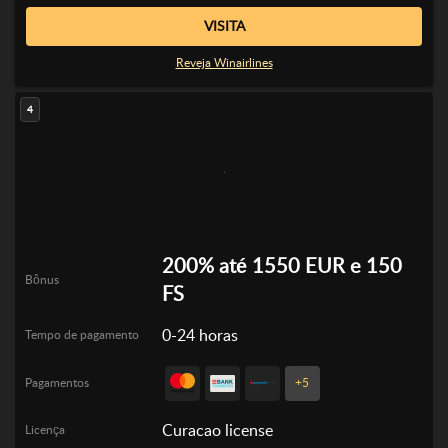
VISITA
Reveja Winairlines
4
200% até 1550 EUR e 150
Bônus
FS
0-24 horas
Tempo de pagamento
Pagamentos
+5
Curacao license
Licença