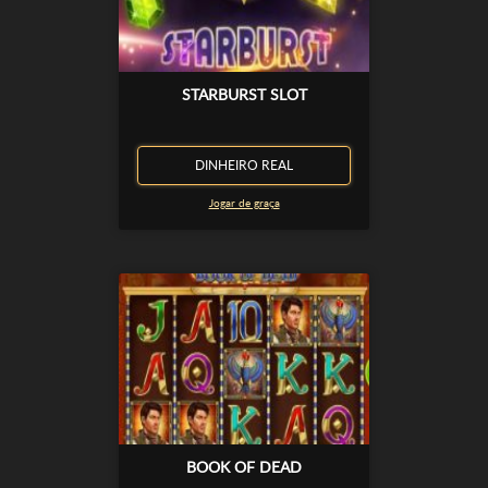
STARBURST SLOT
DINHEIRO REAL
Jogar de graça
BOOK OF DEAD