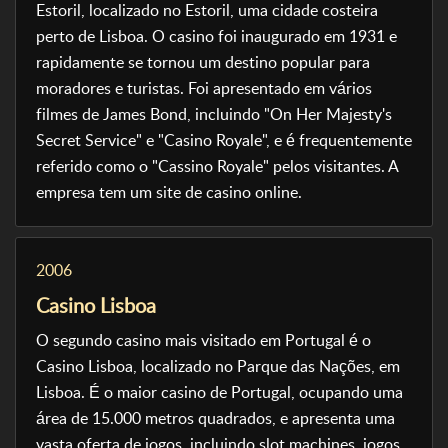
Estoril, localizado no Estoril, uma cidade costeira
perto de Lisboa. O casino foi inaugurado em 1931 e
rapidamente se tornou um destino popular para
moradores e turistas. Foi apresentado em vários
filmes de James Bond, incluindo "On Her Majesty's
Secret Service" e "Casino Royale", e é frequentemente
referido como o "Cassino Royale" pelos visitantes. A
empresa tem um site de casino online.
2006
Casino Lisboa
O segundo casino mais visitado em Portugal é o
Casino Lisboa, localizado no Parque das Nações, em
Lisboa. É o maior casino de Portugal, ocupando uma
área de 15.000 metros quadrados, e apresenta uma
vasta oferta de jogos, incluindo slot machines, jogos