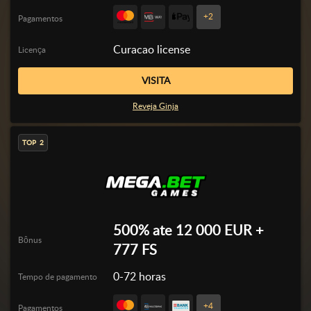
+2
Pagamentos
Curacao license
Licença
VISITA
Reveja Ginja
2
500% ate 12 000 EUR +
Bônus
777 FS
0-72 horas
Tempo de pagamento
+4
Pagamentos