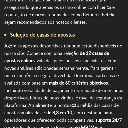
assegurando que apenas os casino online com licença e
reputação de marcas renomadas como Betano e Betclic
sejam recomendados aos nossos clientes.
Seleção de casas de apostas
Agora as apostas desportivas também estão disponíveis no
nosso site! Comece com uma seleção
de 12 casas de
apostas online
avaliadas pelos nossos especialistas, com
novas análises adicionadas semanalmente. Para garantir
uma experiência segura, divertida e lucrativa, cada casa é
avaliada com base em
mais de 60 critérios objetivos
,
incluindo velocidade de pagamento, variedade de mercados
desportivos, bónus de boas-vindas, e nível de segurança da
plataforma. Atualmente, a pontuação média das casas de
apostas analisadas é
de 8,3 em 10
, com destaque para
operadores que oferecem odds competitivas,
suporte 24/7
e métodos de pagamento locais
como MB Way e