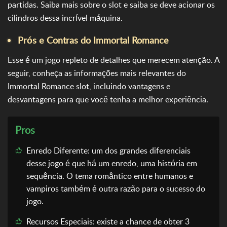
partidas. Saiba mais sobre o slot e saiba se deve acionar os
cilindros dessa incrível máquina.
8
9
10
Prós e Contras do Immortal Romance
SEND
Esse é um jogo repleto de detalhes que merecem atenção. A
seguir, conheça as informações mais relevantes do
Immortal Romance slot, incluindo vantagens e
desvantagens para que você tenha a melhor experiência.
Pros
Enredo Diferente: um dos grandes diferenciais
desse jogo é que há um enredo, uma história em
sequência. O tema romântico entre humanos e
vampiros também é outra razão para o sucesso do
jogo.
Recursos Especiais: existe a chance de obter 3