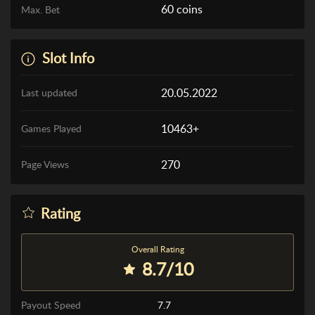
60 coins
Max. Bet
Slot Info
20.05.2022
Last updated
10463+
Games Played
270
Page Views
Rating
Overall Rating
8.7/10
Payout Speed
7.7