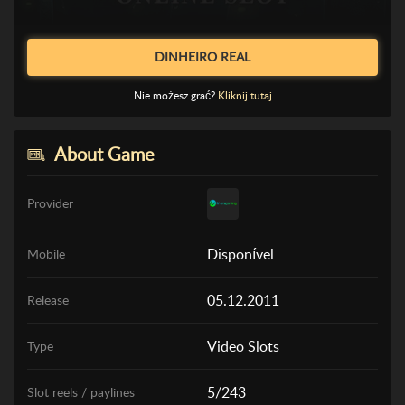
DINHEIRO REAL
Nie możesz grać?
Kliknij tutaj
About Game
Provider
Disponível
Mobile
05.12.2011
Release
Video Slots
Type
5/243
Slot reels / paylines