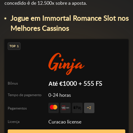
concedido é de 12.500x sobre a aposta.
Jogue em Immortal Romance Slot nos
Melhores Cassinos
1
Аté €1000 + 555 FS
Bônus
0-24 horas
Tempo de pagamento
+2
Pagamentos
Curacao license
Licença