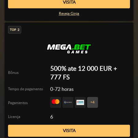
VISITA
Reveja Ginja
2
500% ate 12 000 EUR +
Bônus
777 FS
0-72 horas
Tempo de pagamento
+4
Pagamentos
6
Licença
VISITA