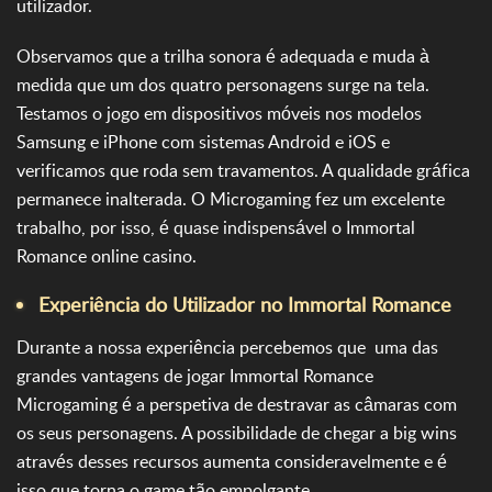
utilizador.
Observamos que a trilha sonora é adequada e muda à
medida que um dos quatro personagens surge na tela.
Testamos o jogo em dispositivos móveis nos modelos
Samsung e iPhone com sistemas Android e iOS e
verificamos que roda sem travamentos. A qualidade gráfica
permanece inalterada. O Microgaming fez um excelente
trabalho, por isso, é quase indispensável o Immortal
Romance online casino.
Experiência do Utilizador no Immortal Romance
Durante a nossa experiência percebemos que uma das
grandes vantagens de jogar Immortal Romance
Microgaming é a perspetiva de destravar as câmaras com
os seus personagens. A possibilidade de chegar a big wins
através desses recursos aumenta consideravelmente e é
isso que torna o game tão empolgante.