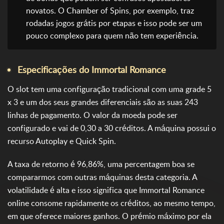
novatos. O Chamber of Spins, por exemplo, traz
rodadas jogos grátis por etapas e isso pode ser um
pouco complexo para quem não tem experiência.
Especificações do Immortal Romance
O slot tem uma configuração tradicional com uma grade 5
x 3 e um dos seus grandes diferenciais são as suas 243
linhas de pagamento. O valor da moeda pode ser
configurado e vai de 0,30 a 30 créditos. A máquina possui o
recurso Autoplay e Quick Spin.
A taxa de retorno é 96,86%, uma percentagem boa se
compararmos com outras máquinas desta categoria. A
volatilidade é alta e isso significa que Immortal Romance
online consome rapidamente os créditos, ao mesmo tempo,
em que oferece maiores ganhos. O prémio máximo por ela