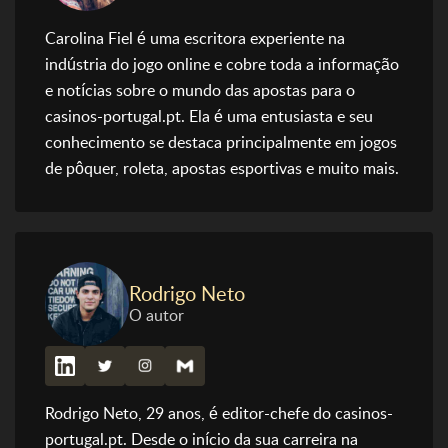
Carolina Fiel é uma escritora experiente na
indústria do jogo online e cobre toda a informação
e notícias sobre o mundo das apostas para o
casinos-portugal.pt. Ela é uma entusiasta e seu
conhecimento se destaca principalmente em jogos
de pôquer, roleta, apostas esportivas e muito mais.
Rodrigo Neto
O autor
Rodrigo Neto, 29 anos, é editor-chefe do casinos-
portugal.pt. Desde o início da sua carreira na