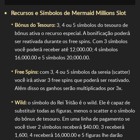
Recursos e Símbolos de Mermaid Millions Slot
Bónus do Tesouro:
3, 4 ou 5 símbolos do tesouro de
bónus ativa o recurso especial. A bonificação poderá
ser reativada durante os free spins. Com 3 símbolos
você poderá receber até 12,000.00; 4 símbolos
16,000.00 e 5 símbolos 20,000.00.
Free Spins:
com 3, 4 ou 5 símbolos da sereia (scatter)
você irá ativar 3 free spins que poderá ser reativado.
Além disso os ganhos serão multiplicados por 3x.
Wild:
o símbolo do Rei Tritão é o wild. Ele é capaz de
substituir todas as figuras, menos o scatter e o símbolo
do bónus de tesouro. Em uma linha de pagamento se
você tiver 2 símbolos receberá $40.00, 3 receberá
1,600, 4 receberá 16,000.00 e 5 figuras lhe darão