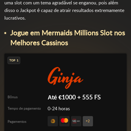
uma slot com um tema agradável se enganou, pois além
disso o Jackpot é capaz de atrair resultados extremamente
8
9
10
lucrativos.
SEND
Jogue em Mermaids Millions Slot nos
Melhores Cassinos
1
Аté €1000 + 555 FS
Bônus
0-24 horas
Tempo de pagamento
+2
Pagamentos