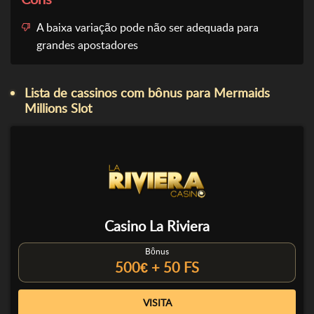
A baixa variação pode não ser adequada para
grandes apostadores
Lista de cassinos com bônus para Mermaids
Millions Slot
Casino La Riviera
Bônus
500€ + 50 FS
VISITA