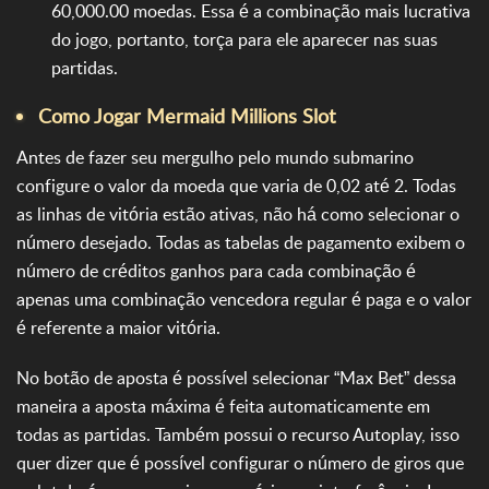
60,000.00 moedas. Essa é a combinação mais lucrativa
do jogo, portanto, torça para ele aparecer nas suas
partidas.
Como Jogar Mermaid Millions Slot
Antes de fazer seu mergulho pelo mundo submarino
configure o valor da moeda que varia de 0,02 até 2. Todas
as linhas de vitória estão ativas, não há como selecionar o
número desejado. Todas as tabelas de pagamento exibem o
número de créditos ganhos para cada combinação é
apenas uma combinação vencedora regular é paga e o valor
é referente a maior vitória.
No botão de aposta é possível selecionar “Max Bet” dessa
maneira a aposta máxima é feita automaticamente em
todas as partidas. Também possui o recurso Autoplay, isso
quer dizer que é possível configurar o número de giros que