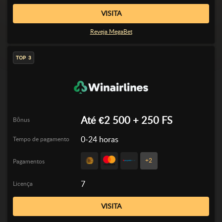
VISITA
Reveja MegaBet
3
Até €2 500 + 250 FS
Bônus
0-24 horas
Tempo de pagamento
+2
Pagamentos
7
Licença
VISITA