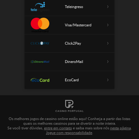
Teleingreso
100% ate €
22bet Casino
300
Visa/Mastercard
Click2Pay
DineroMail
EcoCard
Os melhores jogos de cassino online estão aqui! Conheça a partir das listas
quais os melhores cassinos para se divertir a noite inteira.
Se você tiver dúvidas,
entre em contato
e saiba mais sobre nós
nesta página
.
Jogue com responsabilidade
.