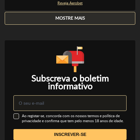
Reveja Aerobet
MOSTRE MAIS
Subscreva o boletim
informativo
Ao registar-se, concorda com os nossos termos e política de
privacidade e confirma que tem pelo menos 18 anos de idade.
INSCREVER-SE