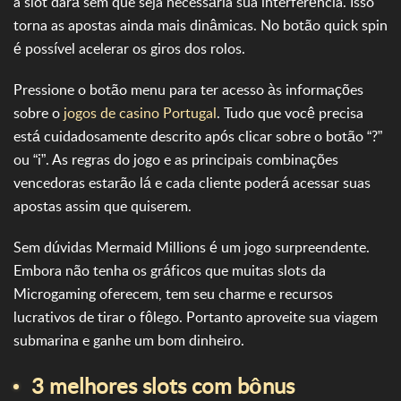
a slot dará sem que seja necessária sua interferência. Isso
torna as apostas ainda mais dinâmicas. No botão quick spin
é possível acelerar os giros dos rolos.
Pressione o botão menu para ter acesso às informações
sobre o
jogos de casino Portugal
. Tudo que você precisa
está cuidadosamente descrito após clicar sobre o botão “?”
ou “i”. As regras do jogo e as principais combinações
vencedoras estarão lá e cada cliente poderá acessar suas
apostas assim que quiserem.
Sem dúvidas Mermaid Millions é um jogo surpreendente.
Embora não tenha os gráficos que muitas slots da
Microgaming oferecem, tem seu charme e recursos
lucrativos de tirar o fôlego. Portanto aproveite sua viagem
submarina e ganhe um bom dinheiro.
3 melhores slots com bônus