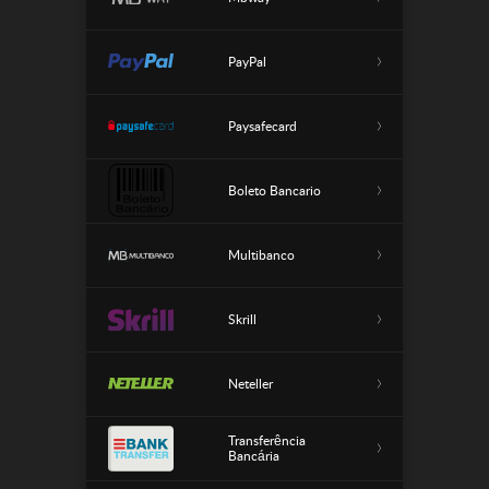
Bettilt Casino
2250 € +...
Casinopo
PayPal
Bonus 100 %
rtugal.info
300% até
Paysafecard
Weiss bet
5.000 us...
550% up to
Boleto Bancario
FairSpin
10 000...
Multibanco
€ 300 + 150
National Casino
RG
Skrill
100% até €
Bizzo
100
Neteller
€2000 + 200
Tsars
Giro...
Transferência
100% até
Bancária
20Bet
€120