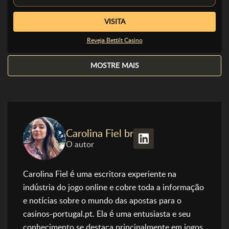
VISITA
Reveja Bettilt Casino
MOSTRE MAIS
Carolina Fiel br
O autor
Carolina Fiel é uma escritora experiente na
indústria do jogo online e cobre toda a informação
e notícias sobre o mundo das apostas para o
casinos-portugal.pt. Ela é uma entusiasta e seu
conhecimento se destaca principalmente em jogos