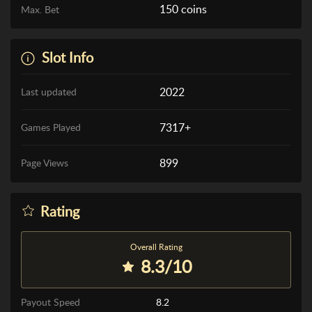
150 coins
Max. Bet
Slot Info
2022
Last updated
7317+
Games Played
899
Page Views
Rating
Overall Rating
8.3/10
Payout Speed
8.2