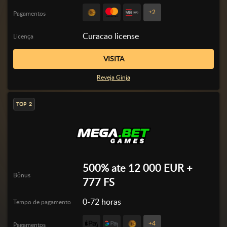
+2
Pagamentos
Curacao license
Licença
VISITA
Reveja Ginja
2
500% ate 12 000 EUR +
Bônus
777 FS
0-72 horas
Tempo de pagamento
+4
Pagamentos