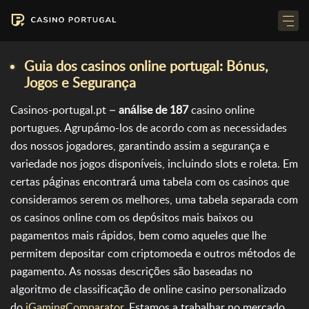
Guia dos casinos online portugal: Bónus,
Jogos e Segurança
Casinos-portugal.pt –
análise de 187
casino online
portugues. Agrupámo-los de acordo com as necessidades
dos nossos jogadores, garantindo assim a segurança e
variedade nos jogos disponíveis, incluindo slots e roleta. Em
certas páginas encontrará uma tabela com os casinos que
consideramos serem os melhores, uma tabela separada com
os casinos online com os depósitos mais baixos ou
pagamentos mais rápidos, bem como aqueles que lhe
permitem depositar com criptomoeda e outros métodos de
pagamento. As nossas descrições são baseadas no
algoritmo de classificação de online casino personalizado
do
iGamingComparator
. Estamos a trabalhar no mercado