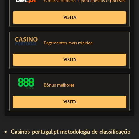
A marca número 1 para apostas esportivas
VISITA
Pagamentos mais rápidos
VISITA
Bônus melhores
VISITA
Casinos-portugal.pt metodologia de classificação