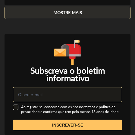
MOSTRE MAIS
Subscreva o boletim
informativo
Ao registar-se, concorda com os nossos termos e política de
privacidade e confirma que tem pelo menos 18 anos de idade.
INSCREVER-SE