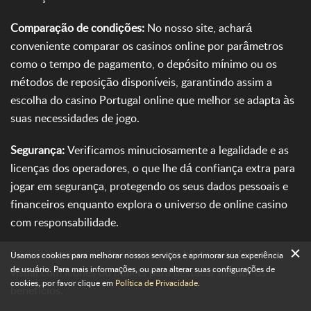
Comparação de condições:
No nosso site, achará
conveniente comparar os casinos online por parâmetros
como o tempo de pagamento, o depósito mínimo ou os
métodos de reposição disponíveis, garantindo assim a
escolha do casino Portugal online que melhor se adapta às
suas necessidades de jogo.
Segurança:
Verificamos minuciosamente a legalidade e as
licenças dos operadores, o que lhe dá confiança extra para
jogar em segurança, protegendo os seus dados pessoais e
financeiros enquanto explora o universo de online casino
com responsabilidade.
Se quiser, posso ainda adaptar este bloco para formato
Usamos cookies para melhorar nossos serviços e aprimorar sua experiência
de usuário. Para mais informações, ou para alterar suas configurações de
visual com ícones ou bullets para destacar melhor os
cookies, por favor clique em
Política de Privacidade
.
benefícios.