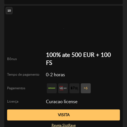
10
100% ate 500 EUR + 100
Bônus
FS
0-2 horas
Tempo de pagamento
Pagamentos
+6
Curacao license
Licença
VISITA
Reveja SlotRave