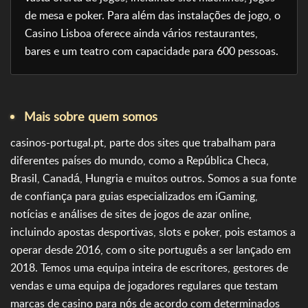
de mesa e poker. Para além das instalações de jogo, o
Casino Lisboa oferece ainda vários restaurantes,
bares e um teatro com capacidade para 600 pessoas.
Mais sobre quem somos
casinos-portugal.pt, parte dos sites que trabalham para
diferentes países do mundo, como a República Checa,
Brasil, Canadá, Hungria e muitos outros. Somos a sua fonte
de confiança para guias especializados em iGaming,
notícias e análises de sites de jogos de azar online,
incluindo apostas desportivas, slots e poker, pois estamos a
operar desde 2016, com o site português a ser lançado em
2018. Temos uma equipa inteira de escritores, gestores de
vendas e uma equipa de jogadores regulares que testam
marcas de casino para nós de acordo com determinados