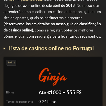
de jogos de azar online desde
abril de 2018
. No nosso site,
aprenderá como escolher um casino online portugal ou um
site de apostas, quais os parâmetros a procurar
(descrevemo-los em detalhe no nosso guia de classificação
de casinos online)
, como se registar, obter os melhores
bónus e jogar com segurança para levantar os seus ganhos.
Lista de casinos online no Portugal
1
Аté €1000 + 555 FS
Bônus
0-24 horas
Tempo de pagamento