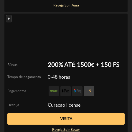
Reveja SpinAura
9
200% ATÉ 1500€ + 150 FS
Bônus
0-48 horas
Tempo de pagamento
Pagamentos
+5
Curacao license
Licença
VISITA
Reveja SpinBetter