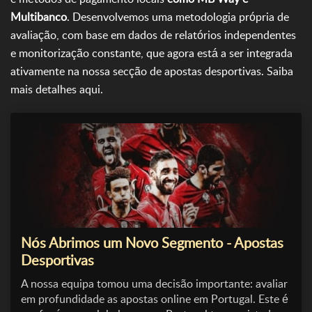
Multibanco
. Desenvolvemos uma metodologia própria de
avaliação, com base em dados de relatórios independentes
e monitorização constante, que agora está a ser integrada
ativamente na nossa secção de apostas desportivas. Saiba
mais detalhes aqui.
Nós Abrimos um Novo Segmento - Apostas
Desportivas
A nossa equipa tomou uma decisão importante: avaliar
em profundidade as apostas online em Portugal. Este é