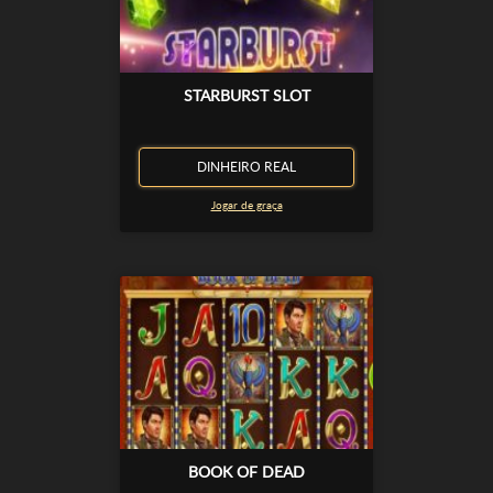
STARBURST SLOT
DINHEIRO REAL
Jogar de graça
BOOK OF DEAD