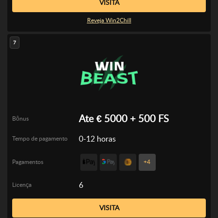
VISITA
Reveja Win2Chill
7
Ate € 5000 + 500 FS
Bônus
0-12 horas
Tempo de pagamento
Pagamentos
+4
6
Licença
VISITA