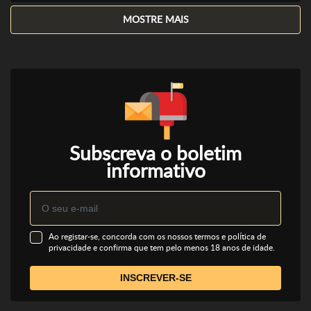
MOSTRE MAIS
Subscreva o boletim
informativo
Ao registar-se, concorda com os nossos termos e política de
privacidade e confirma que tem pelo menos 18 anos de idade.
INSCREVER-SE