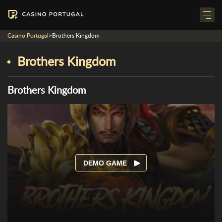
Casino Portugal
>
Brothers Kingdom
Brothers Kingdom
Brothers Kingdom
DEMO GAME