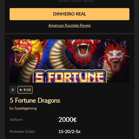
DINHEIRO REAL
American Roulette Reveja
2
9/10
5 Fortune Dragons
by Spadegaming
2000€
Jackpot
15-20/2-5x
Rodadas Grátis