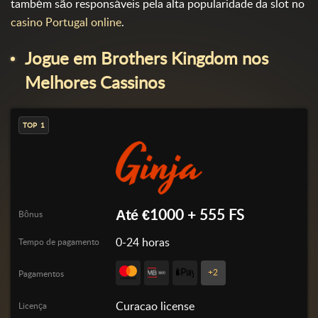
também são responsáveis pela alta popularidade da slot no
8
9
10
casino Portugal online
.
SEND
Jogue em Brothers Kingdom nos
Melhores Cassinos
1
Аté €1000 + 555 FS
Bônus
0-24 horas
Tempo de pagamento
+2
Pagamentos
Curacao license
Licença