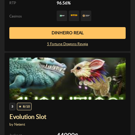
96.56%
RTP
Casinos
DINHEIRO REAL
5 Fortune Dragons Reveja
3
8/10
Evolution Slot
by Netent