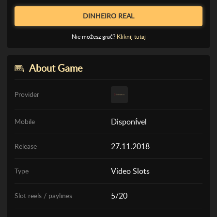
DINHEIRO REAL
Nie możesz grać?
Kliknij tutaj
About Game
Provider
Disponível
Mobile
27.11.2018
Release
Video Slots
Type
5/20
Slot reels / paylines