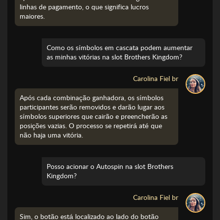
linhas de pagamento, o que significa lucros
maiores.
Como os símbolos em cascata podem aumentar
as minhas vitórias na slot Brothers Kingdom?
Carolina Fiel br
Após cada combinação ganhadora, os símbolos
participantes serão removidos e darão lugar aos
símbolos superiores que cairão e preencherão as
posições vazias. O processo se repetirá até que
não haja uma vitória.
Posso acionar o Autospin na slot Brothers
Kingdom?
Carolina Fiel br
Sim, o botão está localizado ao lado do botão