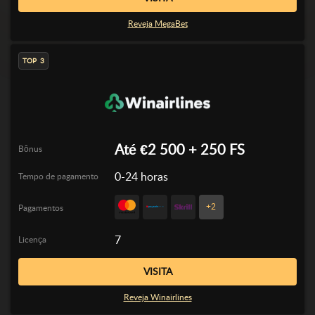
Reveja MegaBet
3
Até €2 500 + 250 FS
Bônus
0-24 horas
Tempo de pagamento
+2
Pagamentos
7
Licença
VISITA
Reveja Winairlines