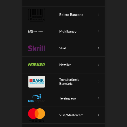
550% up to
Boleto Bancario
FairSpin
10 000...
€ 300 + 150
Multibanco
National Casino
RG
100% até €
Skrill
Bizzo
100
€2000 + 200
Neteller
Tsars
Giro...
Transferência
100% até
20Bet
Bancária
€120
100% ate €
Teleingreso
22bet Casino
300
Visa/Mastercard