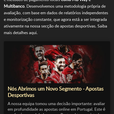
Multibanco
. Desenvolvemos uma metodologia própria de
avaliação, com base em dados de relatórios independentes
e monitorização constante, que agora está a ser integrada
ativamente na nossa secção de apostas desportivas. Saiba
mais detalhes aqui.
Nós Abrimos um Novo Segmento - Apostas
Desportivas
A nossa equipa tomou uma decisão importante: avaliar
em profundidade as apostas online em Portugal. Este é