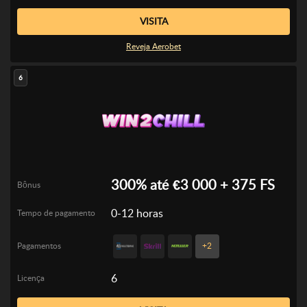
VISITA
Reveja Aerobet
6
300% até €3 000 + 375 FS
Bônus
0-12 horas
Tempo de pagamento
Pagamentos
+2
6
Licença