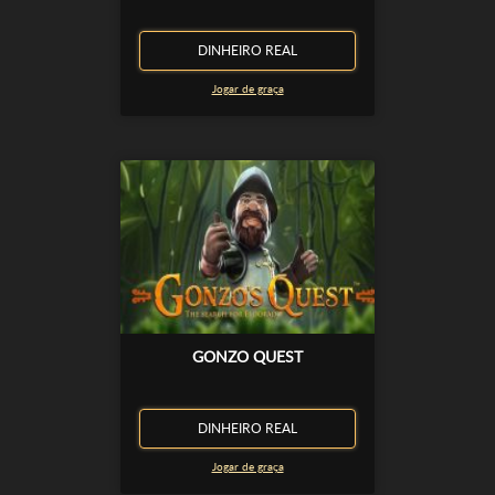
DINHEIRO REAL
Jogar de graça
GONZO QUEST
DINHEIRO REAL
Jogar de graça