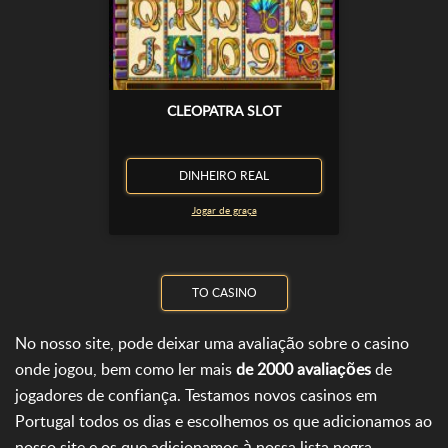
CLEOPATRA SLOT
DINHEIRO REAL
Jogar de graça
TO CASINO
No nosso site, pode deixar uma avaliação sobre o casino
onde jogou, bem como ler mais
de 2000 avaliações
de
jogadores de confiança. Testamos novos casinos em
Portugal todos os dias e escolhemos os que adicionamos ao
nosso site e os que adicionamos à nossa lista negra,