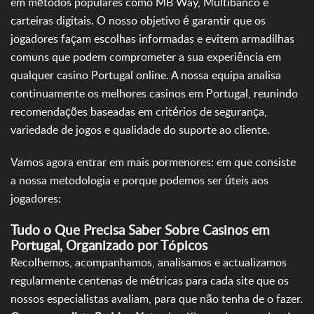
em métodos populares como MB Way, Multibanco e
carteiras digitais. O nosso objetivo é garantir que os
jogadores façam escolhas informadas e evitem armadilhas
comuns que podem comprometer a sua experiência em
qualquer casino Portugal online. A nossa equipa analisa
continuamente os melhores casinos em Portugal, reunindo
recomendações baseadas em critérios de segurança,
variedade de jogos e qualidade do suporte ao cliente.
Vamos agora entrar em mais pormenores: em que consiste
a nossa metodologia e porque podemos ser úteis aos
jogadores:
Tudo o Que Precisa Saber Sobre Casinos em
Portugal, Organizado por Tópicos
Recolhemos, acompanhamos, analisamos e actualizamos
regularmente centenas de métricas para cada site que os
nossos especialistas avaliam, para que não tenha de o fazer.