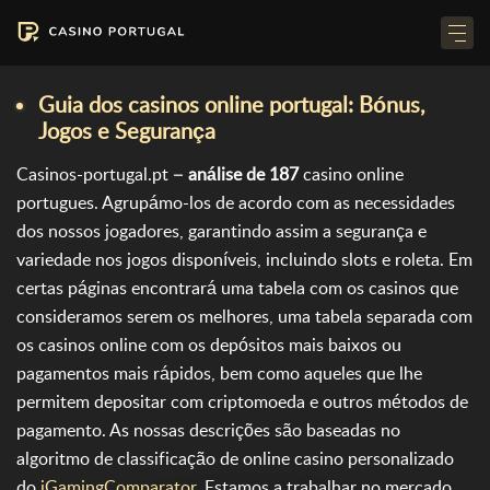
Guia dos casinos online portugal: Bónus,
Jogos e Segurança
Casinos-portugal.pt –
análise de 187
casino online
portugues. Agrupámo-los de acordo com as necessidades
dos nossos jogadores, garantindo assim a segurança e
variedade nos jogos disponíveis, incluindo slots e roleta. Em
certas páginas encontrará uma tabela com os casinos que
consideramos serem os melhores, uma tabela separada com
os casinos online com os depósitos mais baixos ou
pagamentos mais rápidos, bem como aqueles que lhe
permitem depositar com criptomoeda e outros métodos de
pagamento. As nossas descrições são baseadas no
algoritmo de classificação de online casino personalizado
do
iGamingComparator
. Estamos a trabalhar no mercado