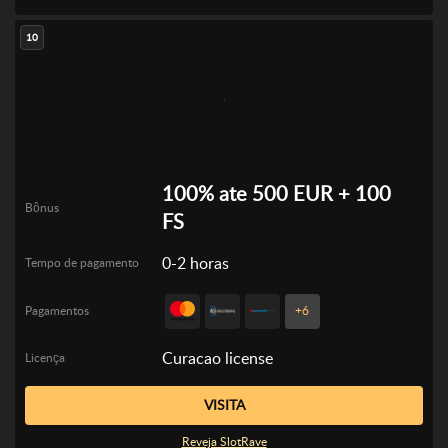
10
100% ate 500 EUR + 100
Bônus
FS
0-2 horas
Tempo de pagamento
Pagamentos
+6
Curacao license
Licença
VISITA
Reveja SlotRave