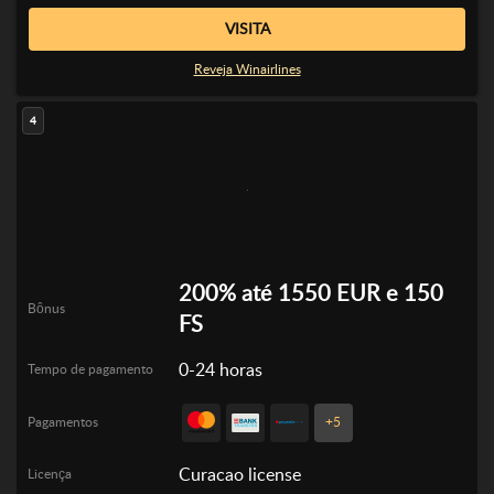
VISITA
Reveja Winairlines
4
200% até 1550 EUR e 150
Bônus
FS
0-24 horas
Tempo de pagamento
Pagamentos
+5
Curacao license
Licença