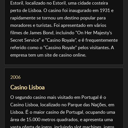
Estoril, localizado no Estoril, uma cidade costeira
perto de Lisboa. O casino foi inaugurado em 1931 e
rapidamente se tornou um destino popular para
moradores e turistas. Foi apresentado em vários
filmes de James Bond, incluindo "On Her Majesty's
Secret Service" e "Casino Royale", e é frequentemente
referido como o "Cassino Royale" pelos visitantes. A
empresa tem um site de casino online.
2006
Casino Lisboa
O segundo casino mais visitado em Portugal é o
Casino Lisboa, localizado no Parque das Nações, em
Lisboa. É o maior casino de Portugal, ocupando uma
área de 15.000 metros quadrados, e apresenta uma
vasta oferta de jogos, incluindo slot machines, jogos