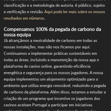
classificação e a metodologia de autoria, é público, sujeito
a verificação e revisão.
Aqui pode ler mais sobre os nossos
resultados em números
.
Compensamos 100% da pegada de carbono da
nossa equipa
Já alcançámos a neutralidade de carbono em todas as
nossas instalações, mas não nos ficamos por aqui.
Continuamos a implementar práticas sustentáveis em
todas as áreas, incluindo a manutenção da nossa app e
plataforma de casino online, garantindo eficiência
energética e segurança para os nossos jogadores. A nossa
equipa implementou um alojamento optimizado para o
ambiente que utiliza energia renovável, reduzindo a pegada
de carbono da plataforma. Além disso, estamos a estudar a
criação de um programa que incentive os jogadores dos
casinos aceitam Portugal a participar em iniciativas