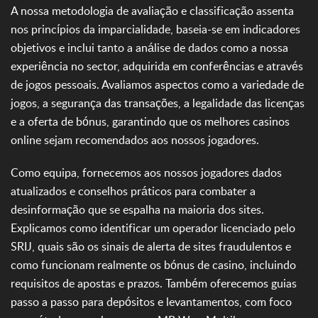
A nossa metodologia de avaliação e classificação assenta
nos princípios da imparcialidade, baseia-se em indicadores
objetivos e inclui tanto a análise de dados como a nossa
experiência no sector, adquirida em conferências e através
de jogos pessoais. Avaliamos aspectos como a variedade de
jogos, a segurança das transações, a legalidade das licenças
e a oferta de bónus, garantindo que os melhores casinos
online sejam recomendados aos nossos jogadores.
Como equipa, fornecemos aos nossos jogadores dados
atualizados e conselhos práticos para combater a
desinformação que se espalha na maioria dos sites.
Explicamos como identificar um operador licenciado pelo
SRIJ, quais são os sinais de alerta de sites fraudulentos e
como funcionam realmente os bónus de casino, incluindo
requisitos de apostas e prazos. Também oferecemos guias
passo a passo para depósitos e levantamentos, com foco