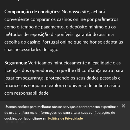
Comparação de condições:
No nosso site, achará
conveniente comparar os casinos online por parâmetros
como o tempo de pagamento, o depósito mínimo ou os
métodos de reposição disponíveis, garantindo assim a
escolha do casino Portugal online que melhor se adapta às
suas necessidades de jogo.
Segurança:
Verificamos minuciosamente a legalidade e as
licenças dos operadores, o que lhe dá confiança extra para
jogar em segurança, protegendo os seus dados pessoais e
financeiros enquanto explora o universo de online casino
com responsabilidade.
Se quiser, posso ainda adaptar este bloco para formato
Usamos cookies para melhorar nossos serviços e aprimorar sua experiência
de usuário. Para mais informações, ou para alterar suas configurações de
visual com ícones ou bullets para destacar melhor os
cookies, por favor clique em
Política de Privacidade
.
benefícios.