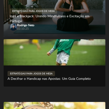
ESTRATÉGIAS PARA JOGOS DE MESA
Ioga e Blackjack: Unindo Mindfulness e Excitação em
Portugal
Rodrigo Neto
03.10.25
ESTRATÉGIAS PARA JOGOS DE MESA
A Decifrar o Handicap nas Apostas: Um Guia Completo