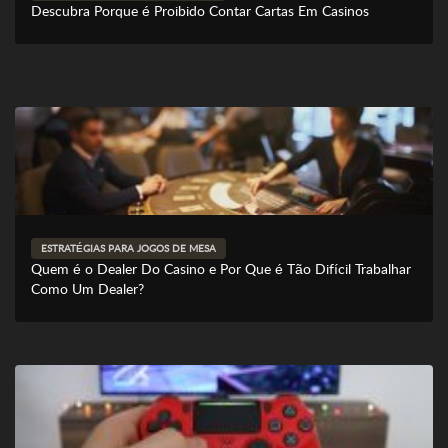
Descubra Porque é Proibido Contar Cartas Em Casinos
ESTRATÉGIAS PARA JOGOS DE MESA
Quem é o Dealer Do Casino e Por Que é Tão Difícil Trabalhar
Como Um Dealer?