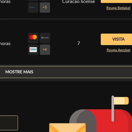
horas
Curacao license
+5
Reveja Betlabel
VISITA
horas
7
+6
Reveja Aerobet
MOSTRE MAIS