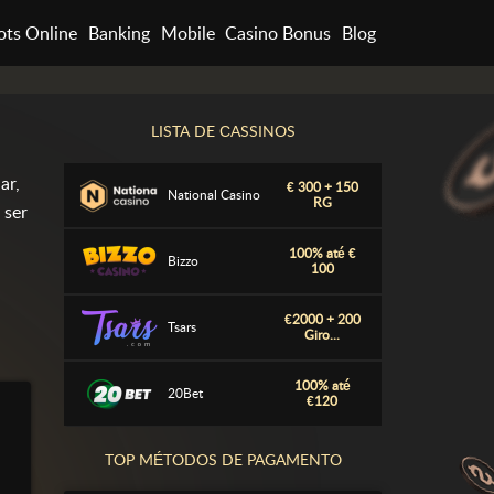
rtugal.info
ots Online
Banking
Mobile
Casino Bonus
Blog
300% até
Weiss bet
5.000 us...
550% up to
FairSpin
LISTA DE СASSINOS
10 000...
ar,
€ 300 + 150
National Casino
RG
 ser
100% até €
Bizzo
100
€2000 + 200
Tsars
Giro...
100% até
20Bet
€120
100% ate €
TOP MÉTODOS DE PAGAMENTO
22bet Casino
300