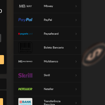
335% até
Mbway
Bettilt Casino
2250 € +...
0
Casinopo
PayPal
Bonus 100 %
rtugal.info
300% até
Paysafecard
Weiss bet
5.000 us...
550% up to
Boleto Bancario
FairSpin
10 000...
Multibanco
€ 300 + 150
National Casino
RG
Skrill
100% até €
Bizzo
100
Neteller
€2000 + 200
Tsars
Giro...
Transferência
100% até
Bancária