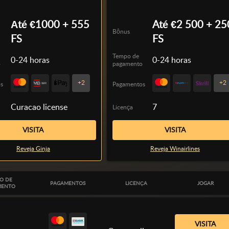
Аté €1000 + 555
Até €2 500 + 25
Bônus
FS
FS
Tempo de
0-24 horas
0-24 horas
o
pagamento
+2
+2
os
Pagamentos
Curacao license
7
Licença
VISITA
VISITA
Reveja Ginja
Reveja Winairlines
O DE
PAGAMENTOS
LICENÇA
JOGAR
MENTO
VISITA