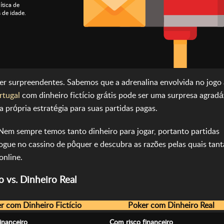
ítica de
 de idade.
ser surpreendentes. Sabemos que a adrenalina envolvida no jogo 
rtugal
com dinheiro fictício grátis pode ser uma surpresa agradá
 própria estratégia para suas partidas pagas.
 Nem sempre temos tanto dinheiro para jogar, portanto partidas
ogue no cassino de pôquer e descubra as razões pelas quais tant
online.
 vs. Dinheiro Real
r com Dinheiro Fictício
Poker com Dinheiro Real
inanceiro
Com risco financeiro