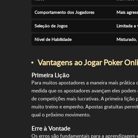
Comportamento dos Jogadores
Mais agress
Seleção de Jogos
Limitada a 
Nível de Habilidade
Misturado, 
Vantagens ao Jogar Poker Onli
Primeira Lição
Para muitos apostadores a maneira mais prática de
medida que os apostadores avançam eles podem de
de competições mais lucrativas. A primeira lição 
muito treino e empenho. Apostas gratuitas perm
qual o próximo movimento.
Erre à Vontade
Os erros são fundamentais para a aprendizagem e