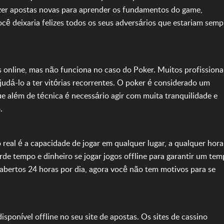
zer apostas novas para aprender os fundamentos do game,
cê deixaria felizes todos os seus adversários que estariam semp
s online, mas não funciona no caso do Poker. Muitos profissionai
udá-lo a ter vitórias recorrentes. O poker é considerado um
e além de técnica é necessário agir com muita tranquilidade e
.
 real é a capacidade de jogar em qualquer lugar, a qualquer hora
de tempo e dinheiro se jogar jogos offline para garantir um te
 abertos 24 horas por dia, agora você não tem motivos para se
sponível offline no seu site de apostas. Os sites de cassino