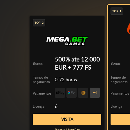
1
2
500% ate 12 000
Bônus
Bônus
EUR + 777 FS
Tempo de
Tempo de
0-72 horas
pagamento
pagamento
+4
Pagamentos
Pagamentos
6
Licença
Licença
VISITA