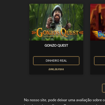
GONZO QUEST
DINHEIRO REAL
Jogar de graça
No nosso site, pode deixar uma avaliação sobre 