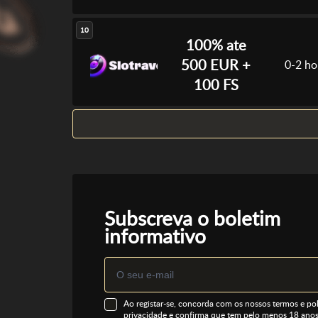
10
100% ate
500 EUR +
0-2 ho
100 FS
Subscreva o boletim
informativo
Ao registar-se, concorda com os nossos termos e pol
privacidade e confirma que tem pelo menos 18 anos