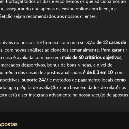
em Portugal todos os dias e escolhemos os que adicionamos ao
gra, assegurando que apenas os casino online com licença e
tclic sejam recomendados aos nossos clientes.
oníveis no nosso site! Comece com uma seleção
de 12 casas de
as, com novas análises adicionadas semanalmente. Para garantir
ada casa é avaliada com base em
mais de 60 critérios objetivos
,
 mercados desportivos, bónus de boas-vindas, e nível de
o média das casas de apostas analisadas é
de 8,3 em 10
, com
petitivas,
suporte 24/7
e métodos de pagamento locais
como
ologia própria de avaliação, com base em dados de relatórios
ora está a ser integrada ativamente na nossa secção de apostas
Apostas