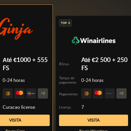
3
Аté €1000 + 555
Até €2 500 + 250
Bônus
FS
FS
Tempo de
0-24 horas
0-24 horas
pagamento
+2
+2
Pagamentos
Curacao license
7
Licença
VISITA
VISITA