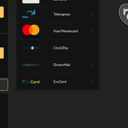
20Bet
€120
Teleingreso
100% ate €
22bet Casino
300
Visa/Mastercard
Click2Pay
DineroMail
EcoCard