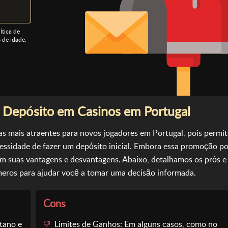
ítica de
 de idade.
 Depósito em Casinos em Portugal
s mais atraentes para novos jogadores em Portugal, pois permi
essidade de fazer um depósito inicial. Embora essa promoção p
m suas vantagens e desvantagens. Abaixo, detalhamos os prós e
meros para ajudar você a tomar uma decisão informada.
Cons
tano e
Limites de Ganhos: Em alguns casos, como no