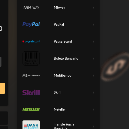
335% até
Mbway
Bettilt Casino
2250 € +...
Casinopo
PayPal
Bonus 100 %
0
rtugal.info
300% até
Paysafecard
Weiss bet
5.000 us...
550% up to
Boleto Bancario
FairSpin
10 000...
Multibanco
€ 300 + 150
National Casino
RG
Skrill
100% até €
Bizzo
100
Neteller
€2000 + 200
Tsars
Giro...
Transferência
100% até
Bancária