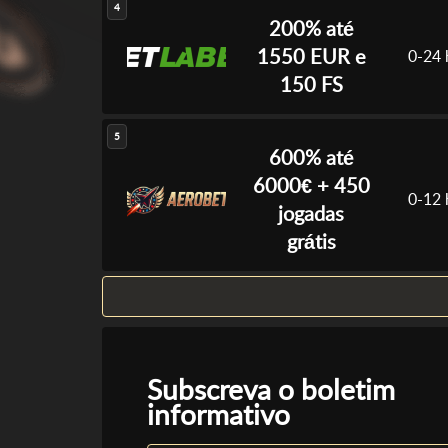
4
200% até
1550 EUR e
0-24 
150 FS
5
600% até
6000€ + 450
0-12 
jogadas
grátis
Subscreva o boletim
informativo