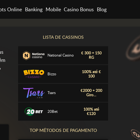
rtugal.info
ots Online
Banking
Mobile
Casino Bonus
Blog
300% até
Weiss bet
5.000 us...
550% up to
FairSpin
LISTA DE СASSINOS
10 000...
us
€ 300 + 150
National Casino
RG
têm
o
100% até €
Bizzo
100
€2000 + 200
Tsars
Giro...
100% até
20Bet
€120
100% ate €
TOP MÉTODOS DE PAGAMENTO
22bet Casino
300