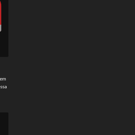
tem
ossa