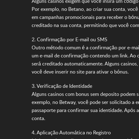
Alguns casinos exigem que você insira um código 
Por exemplo, no Betano, ao criar sua conta, você 
em campanhas promocionais para receber o bónus
creditado na sua conta, permitindo que você com
2. Confirmação por E-mail ou SMS
Outro método comum é a confirmação por e-mail 
um e-mail de confirmação contendo um link. Ao cl
será creditado automaticamente. Alguns casinos
você deve inserir no site para ativar o bónus.
3. Verificação de Identidade
Alguns casinos com bonus sem deposito podem sol
exemplo, no Betway, você pode ser solicitado a 
passaporte para confirmar sua identidade. Após a
conta.
4. Aplicação Automática no Registro