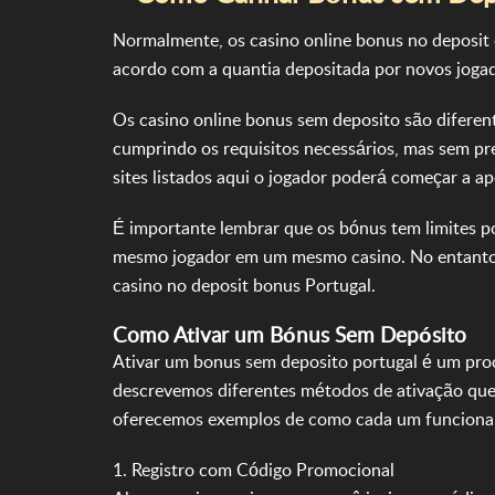
Normalmente, os casino online bonus no deposit e
acordo com a quantia depositada por novos jogad
Os casino online bonus sem deposito são diferen
cumprindo os requisitos necessários, mas sem pre
sites listados aqui o jogador poderá começar a ap
É importante lembrar que os bónus tem limites po
mesmo jogador em um mesmo casino. No entanto, 
casino no deposit bonus Portugal.
Como Ativar um Bónus Sem Depósito
Ativar um bonus sem deposito portugal é um proc
descrevemos diferentes métodos de ativação que
oferecemos exemplos de como cada um funciona
1. Registro com Código Promocional