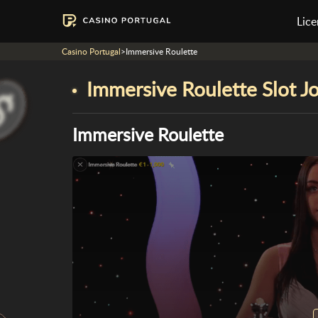
Lice
Casino Portugal
>
Immersive Roulette
Immersive Roulette Slot 
Immersive Roulette