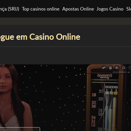
nça (SRIJ)
Top casinos online
Apostas Online
Jogos Casino
Sl
Jogue em Casino Online