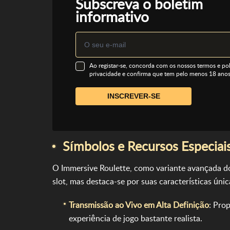
Subscreva o boletim
informativo
Ao registar-se, concorda com os nossos termos e pol
privacidade e confirma que tem pelo menos 18 anos
INSCREVER-SE
Símbolos e Recursos Especiai
O Immersive Roulette, como variante avançada do 
slot, mas destaca-se por suas características únic
Transmissão ao Vivo em Alta Definição
: Pro
experiência de jogo bastante realista.