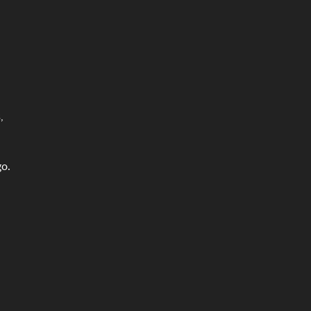
,
go.