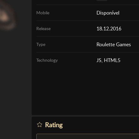
Disponível
Mobile
18.12.2016
Release
Roulette Games
Type
JS, HTML5
Technology
Rating