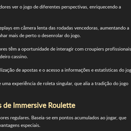
adores ver o jogo de diferentes perspectivas, enriquecendo a
replays em câmera lenta das rodadas vencedoras, aumentando a
ar mais de perto o desenrolar do jogo.
ores têm a oportunidade de interagir com croupiers profissionais
deiro cassino.
ealização de apostas e o acesso a informações e estatísticas do jo
 uma experiência de roleta singular, que alia a tradição do jogo
s de Immersive Roulette
ores regulares. Baseia-se em pontos acumulados ao jogar, que
vantagens especiais.