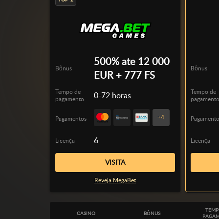
500% ate 12 000
Bônus
Bônus
EUR + 777 FS
Tempo de
Tempo de
0-72 horas
pagamento
pagament
+4
Pagamentos
Pagament
6
Licença
Licença
VISITA
Reveja MegaBet
TEMP
CASINO
BÔNUS
PAGA