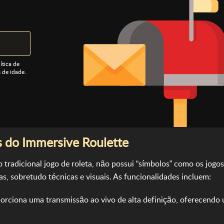
ítica de
 de idade.
s do Immersive Roulette
tradicional jogo de roleta, não possui “símbolos” como os jogos
as, sobretudo técnicas e visuais. As funcionalidades incluem:
porciona uma transmissão ao vivo de alta definição, oferecendo