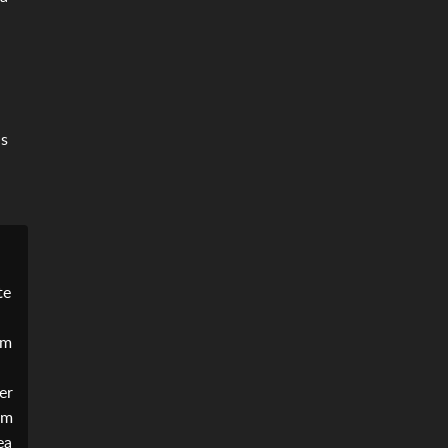
as
te
um
a
er
em
ea