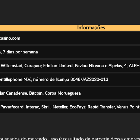
Informações
asino.com
a, 7 dias por semana
 Willemstad, Curaçao; Friolion Limited, Pavlou Nirvana e Aipeias, 4, ALP
 Antillephone N.V., número de licença 8048/JAZ2020-013
lar Canadense, Bitcoin, Coroa Norueguesa
Paysafecard, Interac, Skrill, Neteller, EcoPayz, Rapid Transfer, Venus Poin
s buscados do mercado. Isso é resultado da parceria dessa empre