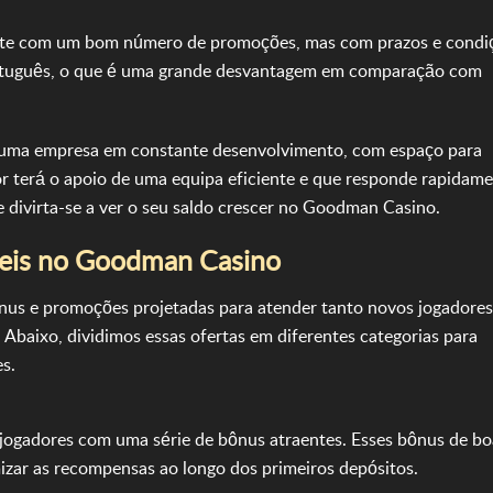
site com um bom número de promoções, mas com prazos e condi
rtuguês, o que é uma grande desvantagem em comparação com
 uma empresa em constante desenvolvimento, com espaço para
or terá o apoio de uma equipa eficiente e que responde rapidam
 e divirta-se a ver o seu saldo crescer no Goodman Casino.
eis no Goodman Casino
us e promoções projetadas para atender tanto novos jogadores
 Abaixo, dividimos essas ofertas em diferentes categorias para
s.
ogadores com uma série de bônus atraentes. Esses bônus de bo
izar as recompensas ao longo dos primeiros depósitos.