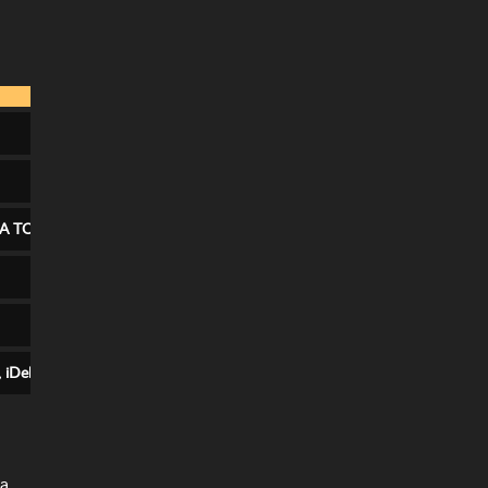
HA TOWER, Piso 1, Flat 11, 3021, Limassol, Chipre
t, iDebit, NeoSurf, várias criptomoedas
sa