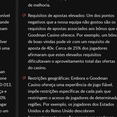
de melhoria.
onível
Requisitos de apostas elevados: Um dos pontos
rande
negativos que a nossa equipa não gostou são os
ssam
requisitos de apostas associados aos bónus que 
Goodman Casino oferece. Por exemplo, um bón
lver
de boas-vindas pode vir com um requisito de
i uma
aposta de 40x. Cerca de 25% dos jogadores
afirmaram que estes elevados requisitos
dificultavam o aproveitamento total das ofertas
do casino.
man
hone
Restrições geográficas: Embora o Goodman
0-013,
Casino ofereça uma experiência de jogo fiável,
ça e
impõe restrições específicas de cada país que
 90%
restringem o acesso de jogadores de determinad
ogar
regiões. Por exemplo, os jogadores dos Estados
mo um
Unidos e do Reino Unido descobrem