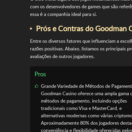
com os desenvolvedores de games que são referê
essa é a companhia ideal para si.
Prós e Contras do Goodman 
Entre os diversos fatores que influenciam a esco
razões positivas. Abaixo, listamos os principais 
avaliações de outros jogadores.
Pros
Grande Variedade de Métodos de Pagament
Goodman Casino oferece uma ampla gama 
métodos de pagamento, incluindo opções
tradicionais como Visa e MasterCard, e
alternativas modernas como várias criptom
Aproximadamente 80% dos jogadores desta
conveniência e flexibilidade oferecidas pelo