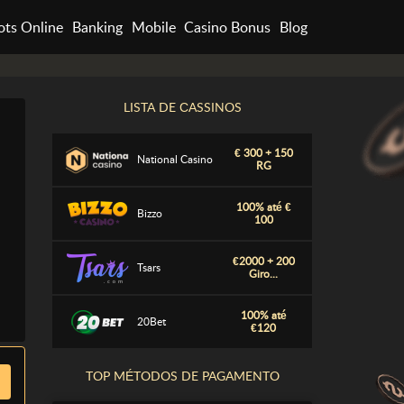
rtugal.info
ots Online
Banking
Mobile
Casino Bonus
Blog
300% até
Weiss bet
5.000 us...
550% up to
FairSpin
LISTA DE СASSINOS
10 000...
€ 300 + 150
National Casino
RG
100% até €
Bizzo
100
€2000 + 200
Tsars
Giro...
100% até
20Bet
€120
100% ate €
TOP MÉTODOS DE PAGAMENTO
22bet Casino
300