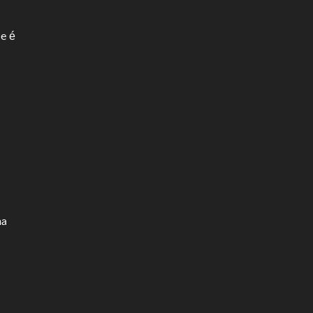
ue é
ma