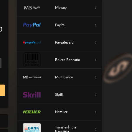
335% até
Mbway
Bettilt Casino
2250 € +...
Casinopo
PayPal
Bonus 100 %
0
rtugal.info
300% até
Paysafecard
Weiss bet
5.000 us...
550% up to
Boleto Bancario
FairSpin
10 000...
Multibanco
€ 300 + 150
National Casino
RG
Skrill
100% até €
Bizzo
100
Neteller
€2000 + 200
Tsars
Giro...
Transferência
100% até
Bancária