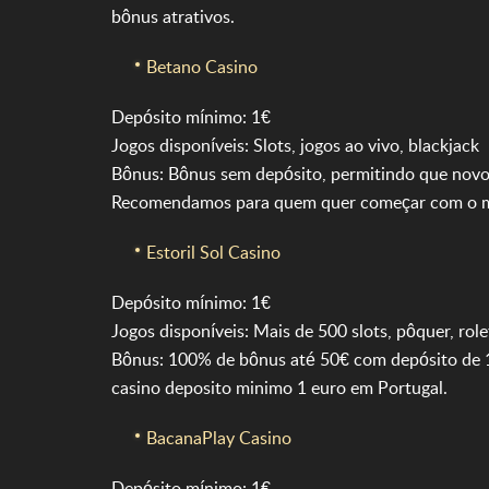
bônus atrativos.
Betano Casino
Depósito mínimo: 1€
Jogos disponíveis: Slots, jogos ao vivo, blackjack
Bônus: Bônus sem depósito, permitindo que novos
Recomendamos para quem quer começar com o m
Estoril Sol Casino
Depósito mínimo: 1€
Jogos disponíveis: Mais de 500 slots, pôquer, role
Bônus: 100% de bônus até 50€ com depósito de 1
casino deposito minimo 1 euro em Portugal.
BacanaPlay Casino
Depósito mínimo: 1€