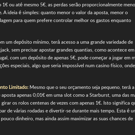
o 1€ ou até mesmo 5€, as perdas serão proporcionalmente meno
. A ideia é simples: quanto menor o valor da aposta, menor o
rdagem para quem prefere controlar melhor os gastos enquanto
 um depósito mínimo, terá acesso a uma grande variedade de
ckjack, sem precisar apostar grandes quantias, como acontece em
tugal, com um depósito de apenas 5€, pode começar a jogar em m
ões especiais, algo que seria impossível num casino físico, onde
to Limitado:
Mesmo que o seu orçamento seja pequeno, terá a
e aposta apenas 0,01€ em uma slot como a Starburst, uma das m
irar os rolos centenas de vezes com apenas 1€. Isto significa q
ar de várias rodadas e divertir-se durante mais tempo. Esta é 
 pouco dinheiro, mas ainda assim maximizar as suas chances de