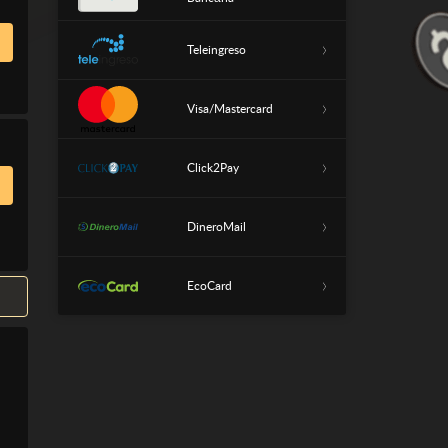
20Bet
€120
Teleingreso
100% ate €
22bet Casino
300
Visa/Mastercard
Click2Pay
DineroMail
EcoCard