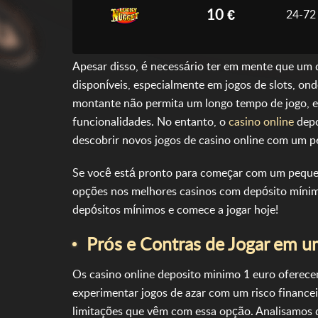
10 €
24-72
Apesar disso, é necessário ter em mente que um 
disponíveis, especialmente em jogos de slots, on
montante não permita um longo tempo de jogo, el
funcionalidades. No entanto, o
casino online
depo
descobrir novos jogos de casino online com um pe
Se você está pronto para começar com um pequen
opções nos melhores casinos com depósito mínimo
depósitos mínimos e comece a jogar hoje!
Prós e Contras de Jogar em 
Os casino online deposito minimo 1 euro oferec
experimentar jogos de azar com um risco financei
limitações que vêm com essa opção. Analisamos 