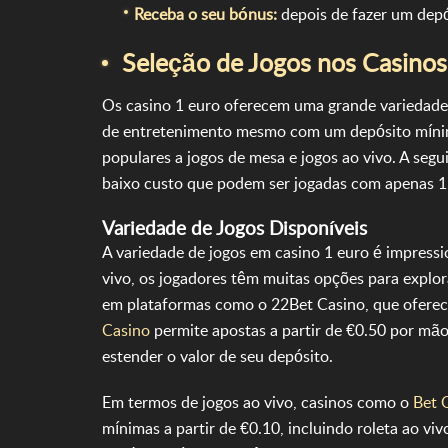
Receba o seu bónus:
depois de fazer um depó
Seleção de Jogos nos Casinos
Os casino 1 euro oferecem uma grande variedade 
de entretenimento mesmo com um depósito mínimo
populares a jogos de mesa e jogos ao vivo. A segu
baixo custo que podem ser jogadas com apenas 1
Variedade de Jogos Disponíveis
A variedade de jogos em casino 1 euro é impress
vivo, os jogadores têm muitas opções para explor
em plataformas como o 22Bet Casino, que oferece
Casino
permite apostas a partir de €0.50 por mã
estender o valor de seu depósito.
Em termos de jogos ao vivo, casinos como o
Bet 
mínimas a partir de €0.10, incluindo roleta ao v