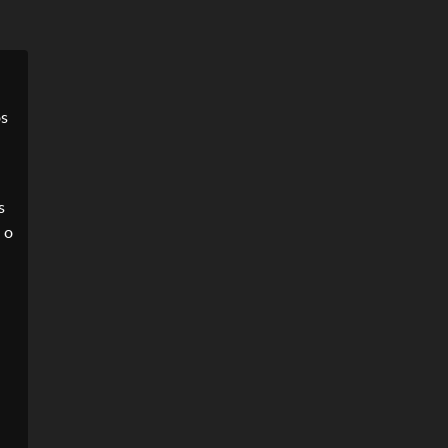
os
s
 o