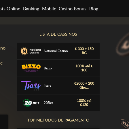
rtugal.info
ots Online
Banking
Mobile
Casino Bonus
Blog
300% até
Weiss bet
5.000 us...
550% up to
FairSpin
LISTA DE СASSINOS
10 000...
ino
€ 300 + 150
National Casino
RG
de
100% até €
Bizzo
100
€2000 + 200
Tsars
Giro...
100% até
20Bet
€120
100% ate €
TOP MÉTODOS DE PAGAMENTO
22bet Casino
300