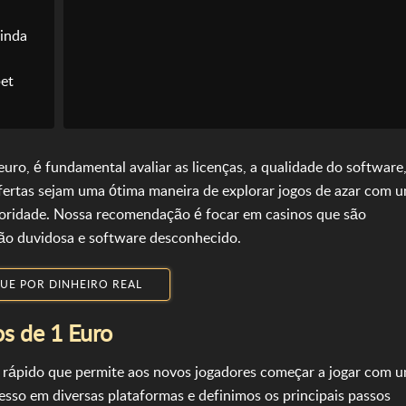
inda
bet
uro, é fundamental avaliar as licenças, a qualidade do software,
fertas sejam uma ótima maneira de explorar jogos de azar com 
ioridade. Nossa recomendação é focar em casinos que são
ção duvidosa e software desconhecido.
UE POR DINHEIRO REAL
 de 1 Euro
e rápido que permite aos novos jogadores começar a jogar com 
esso em diversas plataformas e definimos os principais passos