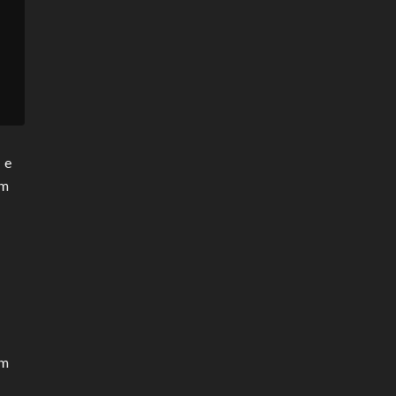
 e
um
um