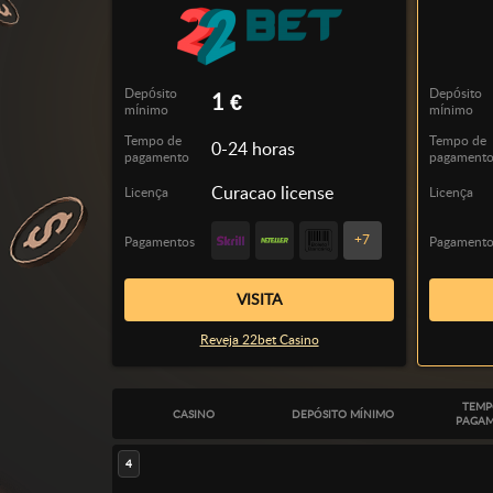
Depósito
Depósito
1 €
mínimo
mínimo
Tempo de
Tempo de
0-24 horas
pagamento
pagament
Curacao license
Licença
Licença
+7
Pagamentos
Pagament
VISITA
Reveja 22bet Casino
TEMP
CASINO
DEPÓSITO MÍNIMO
PAGA
4