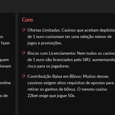
Cons
Ofertas Limitadas: Casinos que aceitam depósit
os
de 1 euro costumam ter uma seleção menor de
 fazer
jogos e promoções.
Riscos com Licenciamento: Nem todos os casino
 quem
de 1 euro são licenciados pelo SIRJ, aumentando
cionam
risco para os jogadores.
Contribuição Baixa em Bônus: Muitos desses
online
cassinos exigem altos requisitos de apostas para
retirar os ganhos de bônus. O mesmo casino
do de
22bet exige que jogue 50x.