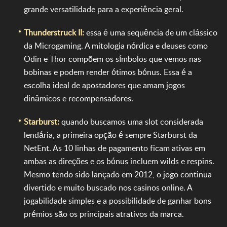
grande versatilidade para a experiência geral.
Thunderstruck II:
essa é uma sequência de um clássico
da Microgaming. A mitologia nórdica e deuses como
Odin e Thor compõem os símbolos que vemos nas
bobinas e podem render ótimos bónus. Essa é a
escolha ideal de apostadores que amam jogos
dinâmicos e recompensadores.
Starburst:
quando buscamos uma slot considerada
lendária, a primeira opção é sempre Starburst da
NetEnt. As 10 linhas de pagamento ficam ativas em
ambas as direções e os bónus incluem wilds e respins.
Mesmo tendo sido lançado em 2012, o jogo continua
divertido e muito buscado nos casinos online. A
jogabilidade simples e a possibilidade de ganhar bons
prémios são os principais atrativos da marca.