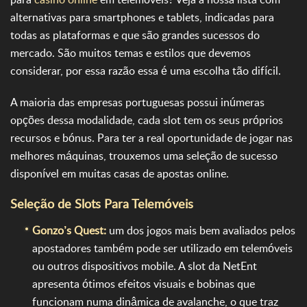
alternativas para smartphones e tablets, indicadas para
todas as plataformas e que são grandes sucessos do
mercado. São muitos temas e estilos que devemos
considerar, por essa razão essa é uma escolha tão difícil.
A maioria das empresas portuguesas possui inúmeras
opções dessa modalidade, cada slot tem os seus próprios
recursos e bónus. Para ter a real oportunidade de jogar nas
melhores máquinas, trouxemos uma seleção de sucesso
disponível em muitas casas de apostas online.
Seleção de Slots Para Telemóveis
Gonzo’s Quest:
um dos jogos mais bem avaliados pelos
apostadores também pode ser utilizado em telemóveis
ou outros dispositivos mobile. A slot da NetEnt
apresenta ótimos efeitos visuais e bobinas que
funcionam numa dinâmica de avalanche, o que traz