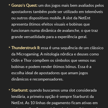
Gonzo’s Quest:
um dos jogos mais bem avaliados pelos
apostadores também pode ser utilizado em telemóveis
ou outros dispositivos mobile. A slot da NetEnt
apresenta ótimos efeitos visuais e bobinas que
funcionam numa dinâmica de avalanche, o que traz
grande versatilidade para a experiência geral.
Thunderstruck II:
essa é uma sequência de um clássico
da Microgaming. A mitologia nórdica e deuses como
Odin e Thor compõem os símbolos que vemos nas
bobinas e podem render ótimos bónus. Essa é a
escolha ideal de apostadores que amam jogos
dinâmicos e recompensadores.
Starburst:
quando buscamos uma slot considerada
lendária, a primeira opção é sempre Starburst da
NetEnt. As 10 linhas de pagamento ficam ativas em