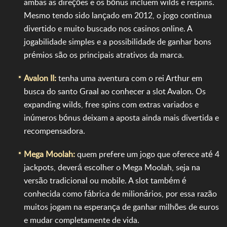
ambas as direções e os bónus incluem wilds e respins.
Mesmo tendo sido lançado em 2012, o jogo continua
divertido e muito buscado nos casinos online. A
jogabilidade simples e a possibilidade de ganhar bons
prémios são os principais atrativos da marca.
Avalon II:
tenha uma aventura com o rei Arthur em
busca do santo Graal ao conhecer a slot Avalon. Os
expanding wilds, free spins com extras variados e
inúmeros bónus deixam a aposta ainda mais divertida e
recompensadora.
Mega Moolah:
quem prefere um jogo que oferece até 4
jackpots, deverá escolher o Mega Moolah, seja na
versão tradicional ou mobile. A slot também é
conhecida como fábrica de milionários, por essa razão
muitos jogam na esperança de ganhar milhões de euros
e mudar completamente de vida.