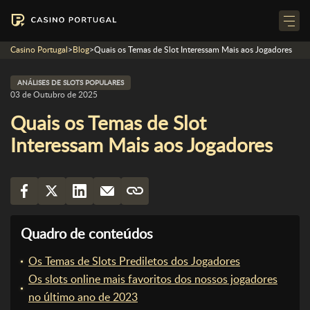
Casino Portugal
>
Blog
>
Quais os Temas de Slot Interessam Mais aos Jogadores
ANÁLISES DE SLOTS POPULARES
03 de Outubro de 2025
Quais os Temas de Slot
Interessam Mais aos Jogadores
Quadro de conteúdos
Os Temas de Slots Prediletos dos Jogadores
Os slots online mais favoritos dos nossos jogadores
no último ano de 2023