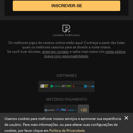
INSCREVER-SE
Os melhores jogos de cassino online estão aqui! Conheça a partir das listas
quais os melhores cassinos para se divertir a noite inteira.
Se você tiver dúvidas,
entre em contato
e saiba mais sobre nós
nesta página
.
Jogue com responsabilidade
.
SOFTWARES
METODOS PAGAMENTO
+20
Usamos cookies para melhorar nossos serviços e aprimorar sua experiência
de usuário. Para mais informações, ou para alterar suas configurações de
21+
cookies, por favor clique em
Política de Privacidade
.