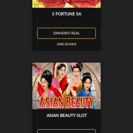
5 FORTUNE SA
DINHEIRO REAL
Jogar de graça
ASIAN BEAUTY SLOT