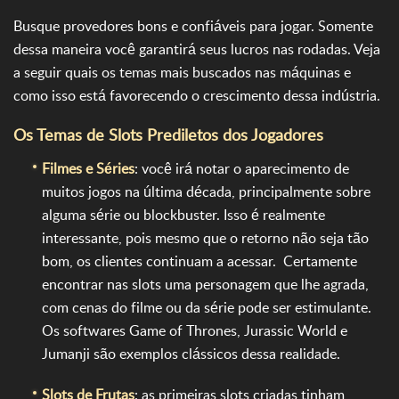
Busque provedores bons e confiáveis para jogar. Somente
dessa maneira você garantirá seus lucros nas rodadas. Veja
a seguir quais os temas mais buscados nas máquinas e
como isso está favorecendo o crescimento dessa indústria.
Os Temas de Slots Prediletos dos Jogadores
Filmes e Séries
: você irá notar o aparecimento de
muitos jogos na última década, principalmente sobre
alguma série ou blockbuster. Isso é realmente
interessante, pois mesmo que o retorno não seja tão
bom, os clientes continuam a acessar. Certamente
encontrar nas slots uma personagem que lhe agrada,
com cenas do filme ou da série pode ser estimulante.
Os softwares Game of Thrones, Jurassic World e
Jumanji são exemplos clássicos dessa realidade.
Slots de Frutas
: as primeiras slots criadas tinham