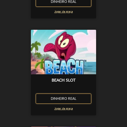
DINHEIRO REAL
Jogar de graça
BEACH SLOT
DINHEIRO REAL
Jogar de graça