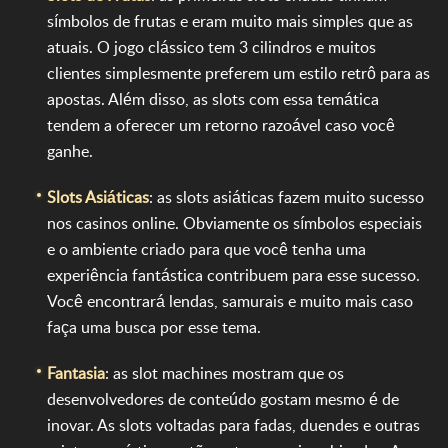
símbolos de frutas e eram muito mais simples que as
atuais. O jogo clássico tem 3 cilindros e muitos
clientes simplesmente preferem um estilo retrô para as
apostas. Além disso, as slots com essa temática
tendem a oferecer um retorno razoável caso você
ganhe.
Slots Asiáticas
: as slots asiáticas fazem muito sucesso
nos casinos online. Obviamente os símbolos especiais
e o ambiente criado para que você tenha uma
experiência fantástica contribuem para esse sucesso.
Você encontrará lendas, samurais e muito mais caso
faça uma busca por esse tema.
Fantasia
: as slot machines mostram que os
desenvolvedores de conteúdo gostam mesmo é de
inovar. As slots voltadas para fadas, duendes e outras