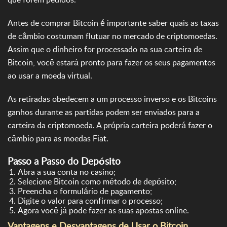
Antes de comprar Bitcoin é importante saber quais as taxas
de câmbio costumam flutuar no mercado de criptomoedas.
Assim que o dinheiro for processado na sua carteira de
Bitcoin, você estará pronto para fazer os seus pagamentos
ao usar a moeda virtual.
As retiradas obedecem a um processo inverso e os Bitcoins
ganhos durante as partidas podem ser enviados para a
carteira da criptomoeda. A própria carteira poderá fazer o
câmbio para as moedas Fiat.
Passo a Passo do Depósito
Abra a sua conta no casino;
Selecione Bitcoin como método de depósito;
Preencha o formulário de pagamento;
Digite o valor para confirmar o processo;
Agora você já pode fazer as suas apostas online.
Vantagens e Desvantagens de Usar o Bitcoin