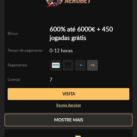
600% até 6000€ + 450
Bônus
jogadas grátis
0-12 horas
Tempo de pagamento
Pagamentos
+6
7
Licença
VISITA
Reveja Aerobet
MOSTRE MAIS