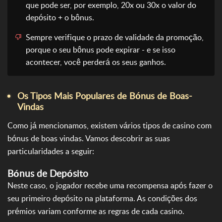
que pode ser, por exemplo, 20x ou 30x o valor do
depósito + o bônus.
Sempre verifique o prazo de validade da promoção,
porque o seu bônus pode expirar - e se isso
acontecer, você perderá os seus ganhos.
Os Tipos Mais Populares de Bónus de Boas-
Vindas
Como já mencionamos, existem vários tipos de casino com
bónus de boas vindas. Vamos descobrir as suas
particularidades a seguir:
Bónus de Depósito
Neste caso, o jogador recebe uma recompensa após fazer o
seu primeiro depósito na plataforma. As condições dos
prémios variam conforme as regras de cada casino.