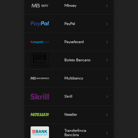
335% até
Mbway
Bettilt Casino
2250 € +...
Casinopo
PayPal
Bonus 100 %
rtugal.info
300% até
Paysafecard
Weiss bet
5.000 us...
550% up to
Boleto Bancario
FairSpin
10 000...
Multibanco
€ 300 + 150
National Casino
RG
Skrill
100% até €
Bizzo
100
Neteller
€2000 + 200
Tsars
Giro...
Transferência
100% até
Bancária
20Bet