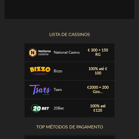
300% até
Weiss bet
5.000 us...
550% up to
FairSpin
LISTA DE СASSINOS
10 000...
€ 300 + 150
National Casino
RG
100% até €
Bizzo
100
€2000 + 200
Tsars
Giro...
100% até
20Bet
€120
100% ate €
TOP MÉTODOS DE PAGAMENTO
22bet Casino
300