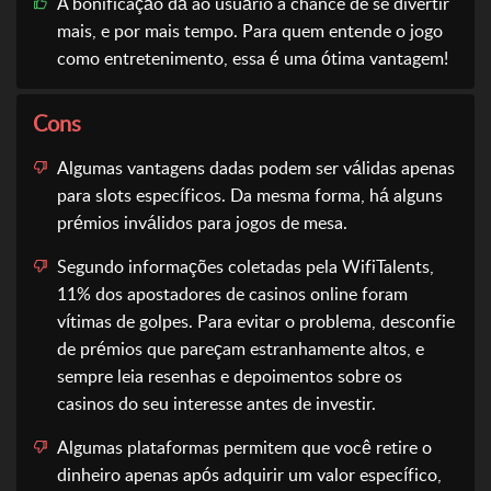
A bonificação dá ao usuário a chance de se divertir
mais, e por mais tempo. Para quem entende o jogo
como entretenimento, essa é uma ótima vantagem!
Cons
Algumas vantagens dadas podem ser válidas apenas
para slots específicos. Da mesma forma, há alguns
prémios inválidos para jogos de mesa.
Segundo informações coletadas pela WifiTalents,
11% dos apostadores de casinos online foram
vítimas de golpes. Para evitar o problema, desconfie
de prémios que pareçam estranhamente altos, e
sempre leia resenhas e depoimentos sobre os
casinos do seu interesse antes de investir.
Algumas plataformas permitem que você retire o
dinheiro apenas após adquirir um valor específico,