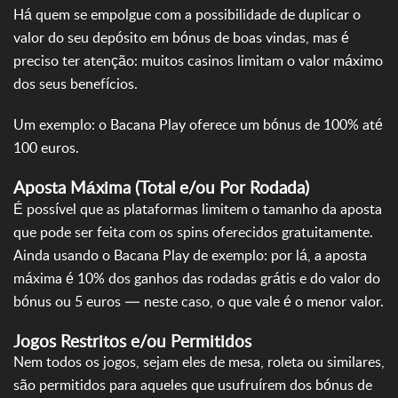
Há quem se empolgue com a possibilidade de duplicar o
valor do seu depósito em bónus de boas vindas, mas é
preciso ter atenção: muitos casinos limitam o valor máximo
dos seus benefícios.
Um exemplo: o Bacana Play oferece um bónus de 100% até
100 euros.
Aposta Máxima (Total e/ou Por Rodada)
É possível que as plataformas limitem o tamanho da aposta
que pode ser feita com os spins oferecidos gratuitamente.
Ainda usando o Bacana Play de exemplo: por lá, a aposta
máxima é 10% dos ganhos das rodadas grátis e do valor do
bónus ou 5 euros — neste caso, o que vale é o menor valor.
Jogos Restritos e/ou Permitidos
Nem todos os jogos, sejam eles de mesa, roleta ou similares,
são permitidos para aqueles que usufruírem dos bónus de