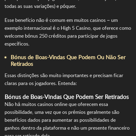
todas as suas variações) e póquer.
Esse benefício não é comum em muitos casinos – um
exemplo internacional é o High 5 Casino, que oferece como
welcome bónus 250 créditos para participar de jogos
específicos.
Bónus de Boas-Vindas Que Podem Ou Não Ser
Retirados
Essas distinções são muito importantes e precisam ficar
claras para os jogadores. Entenda:
Bónus de Boas-Vindas Que Podem Ser Retirados
Não há muitos casinos online que oferecem essa
possibilidade, uma vez que os prémios geralmente são
benefícios dados para aumentar as possibilidades de
ganhos dentro da plataforma e não um presente financeiro
para ser retirado dela.