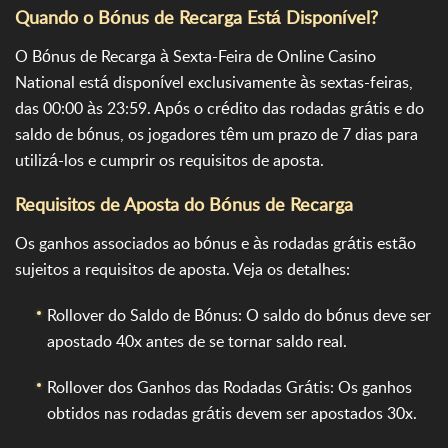
Quando o Bónus de Recarga Está Disponível?
O Bónus de Recarga à Sexta-Feira de Online Casino
National está disponível exclusivamente às sextas-feiras,
das 00:00 às 23:59. Após o crédito das rodadas grátis e do
saldo de bónus, os jogadores têm um prazo de 7 dias para
utilizá-los e cumprir os requisitos de aposta.
Requisitos de Aposta do Bónus de Recarga
Os ganhos associados ao bónus e às rodadas grátis estão
sujeitos a requisitos de aposta. Veja os detalhes:
Rollover do Saldo de Bónus: O saldo do bónus deve ser
apostado 40x antes de se tornar saldo real.
Rollover dos Ganhos das Rodadas Grátis: Os ganhos
obtidos nas rodadas grátis devem ser apostados 30x.