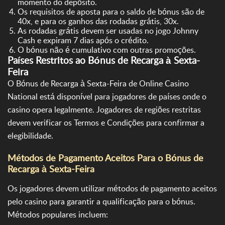
momento do depósito.
Os requisitos de aposta para o saldo de bónus são de
40x, e para os ganhos das rodadas grátis, 30x.
As rodadas grátis devem ser usadas no jogo Johnny
Cash e expiram 7 dias após o crédito.
O bónus não é cumulativo com outras promoções.
Países Restritos ao Bónus de Recarga à Sexta-
Feira
O Bónus de Recarga à Sexta-Feira de Online Casino
National está disponível para jogadores de países onde o
casino opera legalmente. Jogadores de regiões restritas
devem verificar os Termos e Condições para confirmar a
elegibilidade.
Métodos de Pagamento Aceitos Para o Bónus de
Recarga à Sexta-Feira
Os jogadores devem utilizar métodos de pagamento aceitos
pelo casino para garantir a qualificação para o bónus.
Métodos populares incluem: