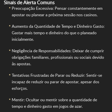
Sinais de Alerta Comuns
Preocupação Excessiva: Pensar constantemente em
apostar ou planear a próxima sessão nos casinos.
Aumento da Quantidade de Tempo e Dinheiro Gasto:
Gastar mais tempo e dinheiro do que o planeado
inicialmente.
Negligência de Responsabilidades: Deixar de cumprir
obrigações familiares, profissionais ou sociais devido
às apostas.
Tentativas Frustradas de Parar ou Reduzir: Sentir-se
incapaz de reduzir ou parar de apostar, apesar dos
esforços.
Mentir: Ocultar ou mentir sobre a quantidade de
tempo e dinheiro gasto em jogos de azar.