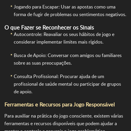
Jogando para Escapar: Usar as apostas como uma
forma de fugir de problemas ou sentimentos negativos.
O que Fazer se Reconhecer os Sinais
Autocontrole: Reavaliar os seus hábitos de jogo e
considerar implementar limites mais rígidos.
Busca de Apoio: Conversar com amigos ou familiares
sobre as suas preocupações.
Consulta Profissional: Procurar ajuda de um
profissional de saúde mental ou participar de grupos
de apoio.
Ferramentas e Recursos para Jogo Responsável
Para auxiliar na prática do jogo consciente, existem várias
ferramentas e recursos disponíveis que podem ajudar a