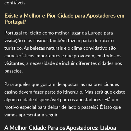
confiáveis.
Existe a Melhor e Pior Cidade para Apostadores em
Portugal?
Portugal foi eleito como melhor lugar da Europa para
visitação e os casinos também fazem parte do roteiro
turístico. As belezas naturais e o clima convidativo são
características importantes e que provocam, em todos os
visitantes, a necessidade de incluir diferentes cidades nos
passeios.
Para aqueles que gostam de apostas, as maiores cidades
casino devem fazer parte do itinerário. Mas será que existe
alguma cidade dispensável para os apostadores? Há um
motivo especial para deixar de lado o passeio? É isso que
vamos apresentar a seguir.
A Melhor Cidade Para os Apostadores: Lisboa