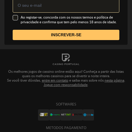
Ao registar-se, concorda com os nossos termos e política de
privacidade e confirma que tem pelo menos 18 anos de idade.
INSCREVER-SE
Os melhores jogos de cassino online estão aqui! Conheça a partir das listas
quais os melhores cassinos para se divertir a noite inteira.
Se você tiver dúvidas,
entre em contato
e saiba mais sobre nós
nesta página
.
Jogue com responsabilidade
.
SOFTWARES
METODOS PAGAMENTO