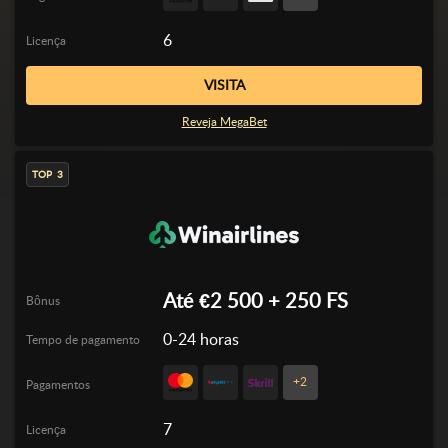
6
Licença
VISITA
Reveja MegaBet
3
Até €2 500 + 250 FS
Bônus
0-24 horas
Tempo de pagamento
+2
Pagamentos
7
Licença