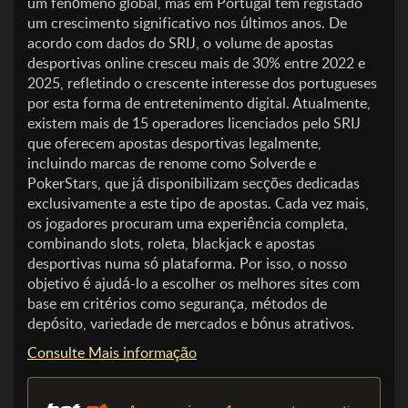
um fenómeno global, mas em Portugal tem registado
um crescimento significativo nos últimos anos. De
acordo com dados do SRIJ, o volume de apostas
desportivas online cresceu mais de 30% entre 2022 e
2025, refletindo o crescente interesse dos portugueses
por esta forma de entretenimento digital. Atualmente,
existem mais de 15 operadores licenciados pelo SRIJ
que oferecem apostas desportivas legalmente,
incluindo marcas de renome como Solverde e
PokerStars, que já disponibilizam secções dedicadas
exclusivamente a este tipo de apostas. Cada vez mais,
os jogadores procuram uma experiência completa,
combinando slots, roleta, blackjack e apostas
desportivas numa só plataforma. Por isso, o nosso
objetivo é ajudá-lo a escolher os melhores sites com
base em critérios como segurança, métodos de
depósito, variedade de mercados e bónus atrativos.
Consulte Mais informação