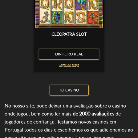
CLEOPATRA SLOT
DINHEIRO REAL
Jogar de graça
TO CASINO
No nosso site, pode deixar uma avaliação sobre o casino
onde jogou, bem como ler mais
de 2000 avaliações
de
jogadores de confiança. Testamos novos casinos em
Portugal todos os dias e escolhemos os que adicionamos ao
nosso site e os que adicionamos à nossa lista negra,