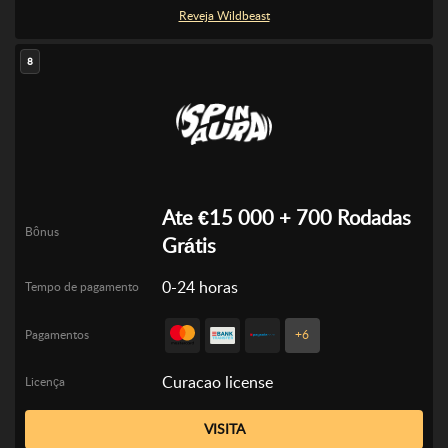
Reveja Wildbeast
8
Ate €15 000 + 700 Rodadas
Bônus
Grátis
0-24 horas
Tempo de pagamento
Pagamentos
+6
Curacao license
Licença
VISITA