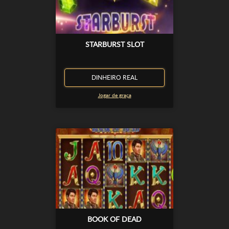
STARBURST SLOT
DINHEIRO REAL
Jogar de graça
BOOK OF DEAD