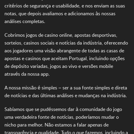
critérios de segurança e usabilidade, e nos enviam as suas
notas, que depois avaliamos e adicionamos às nossas
análises completas.
Cobrimos jogos de casino online, apostas desportivas,
sorteios, casinos sociais e notícias da indústria, oferecendo
aos jogadores uma visão abrangente de todas as casas de
apostas e casinos que aceitam Portugal, incluindo opções
de depósito variadas, jogos ao vivo e versões mobile
através da nossa app.
A nossa missão é simples – ser a sua fonte simples e direta
de notícias e das últimas análises e mudanças na indústria.
Sabíamos que se pudéssemos dar à comunidade do jogo
uma verdadeira fonte de notícias, poderíamos mudar o
nicho para melhor. Não estamos a falar apenas de
transparência e qualidade. Tudo o que fazemos, incluindo a