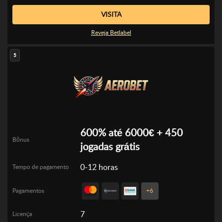
VISITA
Reveja Betlabel
5
600% até 6000€ + 450
Bônus
jogadas grátis
0-12 horas
Tempo de pagamento
Pagamentos
+6
7
Licença