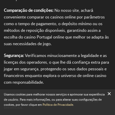
Comparação de condições:
No nosso site, achará
conveniente comparar os casinos online por parâmetros
como o tempo de pagamento, o depósito mínimo ou os
métodos de reposição disponíveis, garantindo assim a
escolha do casino Portugal online que melhor se adapta às
suas necessidades de jogo.
Segurança:
Verificamos minuciosamente a legalidade e as
licenças dos operadores, o que lhe dá confiança extra para
jogar em segurança, protegendo os seus dados pessoais e
financeiros enquanto explora o universo de online casino
com responsabilidade.
Se quiser, posso ainda adaptar este bloco para formato
Usamos cookies para melhorar nossos serviços e aprimorar sua experiência
de usuário. Para mais informações, ou para alterar suas configurações de
visual com ícones ou bullets para destacar melhor os
cookies, por favor clique em
Política de Privacidade
.
benefícios.