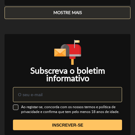
MOSTRE MAIS
Subscreva o boletim
informativo
Ao registar-se, concorda com os nossos termos e política de
privacidade e confirma que tem pelo menos 18 anos de idade.
INSCREVER-SE