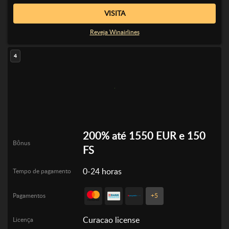
VISITA
Reveja Winairlines
4
200% até 1550 EUR e 150
Bônus
FS
0-24 horas
Tempo de pagamento
Pagamentos
+5
Curacao license
Licença