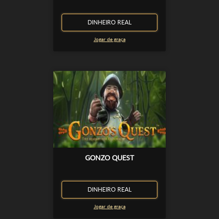
DINHEIRO REAL
Jogar de graça
GONZO QUEST
DINHEIRO REAL
Jogar de graça