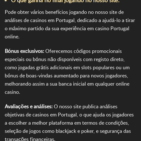
O que ganha no final jogando no nosso site:
Pode obter vários benefícios jogando no nosso site de
análises de casinos em Portugal, dedicado a ajudá-lo a tirar
o máximo partido da sua experiência em casino Portugal
online.
Bónus exclusivos:
Oferecemos códigos promocionais
especiais ou bónus não disponíveis com registo direto,
como jogadas grátis adicionais em slots populares ou um
bónus de boas-vindas aumentado para novos jogadores,
melhorando assim a sua banca inicial em qualquer online
casino.
Avaliações e análises:
O nosso site publica análises
objetivas de casinos em Portugal, o que ajuda os jogadores
a escolher a melhor plataforma em termos de condições,
seleção de jogos como blackjack e poker, e segurança das
transações financeiras.