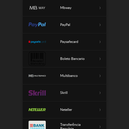
335% até
Mbway
Bettilt Casino
2250 € +...
Casinopo
PayPal
Bonus 100 %
rtugal.info
300% até
Paysafecard
Weiss bet
5.000 us...
550% up to
Boleto Bancario
FairSpin
10 000...
Multibanco
€ 300 + 150
National Casino
RG
Skrill
100% até €
Bizzo
100
Neteller
€2000 + 200
Tsars
Giro...
Transferência
100% até
Bancária