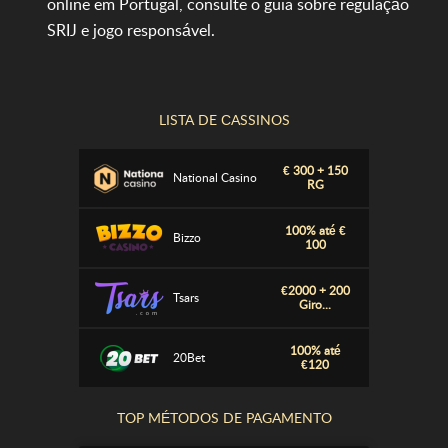
online em Portugal, consulte o guia sobre regulação
rtugal.info
SRIJ e jogo responsável.
300% até
Weiss bet
5.000 us...
550% up to
FairSpin
LISTA DE СASSINOS
10 000...
€ 300 + 150
National Casino
RG
100% até €
Bizzo
100
€2000 + 200
Tsars
Giro...
100% até
20Bet
€120
100% ate €
TOP MÉTODOS DE PAGAMENTO
22bet Casino
300