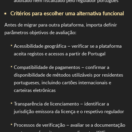
auditado nem fiscalizado pelo regulador português
Critérios para escolher uma alternativa funcional
Antes de migrar para outra plataforma, importa definir
parâmetros objetivos de avaliação:
Acessibilidade geográfica – verificar se a plataforma
aceita registos e acessos a partir de Portugal
Compatibilidade de pagamentos – confirmar a
disponibilidade de métodos utilizáveis por residentes
portugueses, incluindo cartões internacionais e
carteiras eletrónicas
Transparência de licenciamento – identificar a
jurisdição emissora da licença e o respetivo regulador
Processos de verificação – avaliar se a documentação