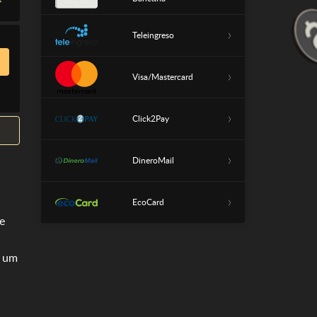
20Bet
€120
Teleingreso
100% ate €
22bet Casino
300
Visa/Mastercard
Click2Pay
DineroMail
EcoCard
e
r um