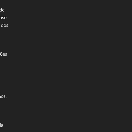
 de
ase
 dos
ções
nos,
da