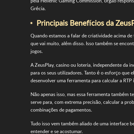
pela Hellenic Gaming Commission, órgão responsá
Grécia.
Principais Benefícios da Zeus
Quando estamos a falar de criatividade acima de 
que vai muito, além disso. Isso também se encont
jogos.
A ZeusPlay, casino ou loteria, independente da in
para os seus utilizadores. Tanto é o esforço que
desenvolver uma ferramenta para calcular a RTP 
Não apenas isso, mas essa ferramenta também tem
serve para, com extrema precisão, calcular a prob
combinações de pagamentos.
Tudo isso vem também aliado de uma interface b
entender e se acostumar.