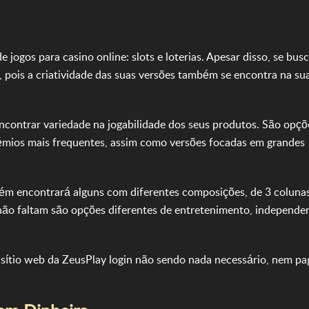
 jogos para casino online: slots e loterias. Apesar disso, se bus
, pois a criatividade das suas versões também se encontra na su
ncontrar variedade na jogabilidade dos seus produtos. São opçõ
prémios mais frequentes, assim como versões focadas em grandes
bém encontrará alguns com diferentes composições, de 3 coluna
ão faltam são opções diferentes de entretenimento, independe
 sítio web da ZeusPlay login não sendo nada necessário, nem pa