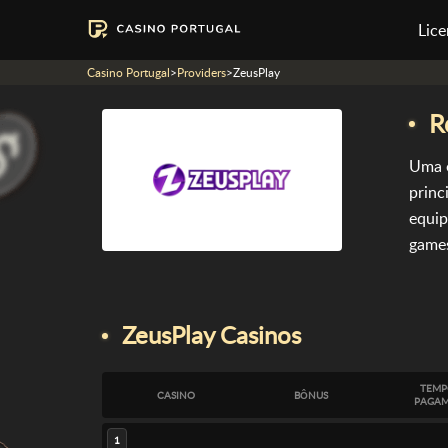
Lice
Casino Portugal
>
Providers
>
ZeusPlay
R
Uma e
princ
equip
games
ZeusPlay Casinos
TEMP
CASINO
BÔNUS
PAGA
1