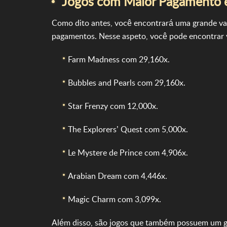
Jogos com Maior Pagamento 
Como dito antes, você encontrará uma grande va
pagamentos. Nesse aspeto, você pode encontrar
Farm Madness com 29,160x.
Bubbles and Pearls com 29,160x.
Star Frenzy com 12,000x.
The Explorers’ Quest com 5,000x.
Le Mystere de Prince com 4,906x.
Arabian Dream com 4,446x.
Magic Charm com 3,099x.
Além disso, são jogos que também possuem um g