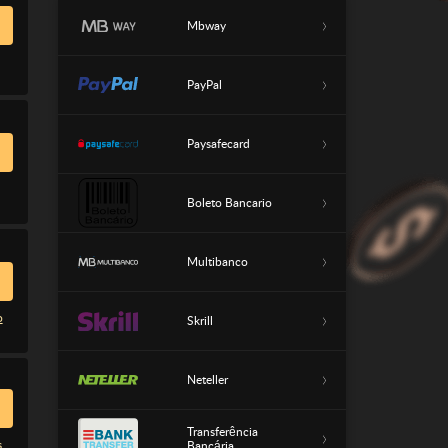
335% até
Mbway
Bettilt Casino
2250 € +...
Casinopo
PayPal
Bonus 100 %
rtugal.info
300% até
Paysafecard
Weiss bet
5.000 us...
550% up to
Boleto Bancario
FairSpin
10 000...
Multibanco
€ 300 + 150
National Casino
RG
o
Skrill
100% até €
Bizzo
100
Neteller
€2000 + 200
Tsars
Giro...
Transferência
100% até
s
Bancária