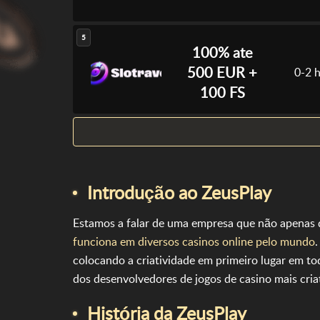
5
100% ate
500 EUR +
0-2 
100 FS
Introdução ao ZeusPlay
Estamos a falar de uma empresa que não apenas 
funciona em diversos casinos online pelo mundo
colocando a criatividade em primeiro lugar em t
dos desenvolvedores de jogos de casino mais criat
História da ZeusPlay