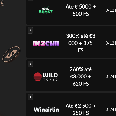
Ate € 5000 +
0-12 
500 FS
2
300% até €3
000 + 375
0-12 
FS
3
260% até
€3.000 +
0-24 
620 FS
4
Até €2 500 +
0-24 
250 FS