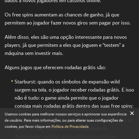
dados a novos jogadores em cassinos online.
Os free spins aumentam as chances de ganho, já que
permitem ao jogador fazer novos giros sem pagar por isso.
Além disso, eles são uma opção interessante para novos
players, já que permitem a eles que joguem e “testem” a
máquina sem investir mais.
Alguns jogos que oferecem rodadas grátis são:
Starburst: quando os símbolos de expansão wild
surgem na tela, o jogador receber rodadas grátis. E isso
não é tudo: o game ainda permite que o jogador
consiga mais rodadas grátis dentro das suas free spins;
Usamos cookies para melhorar nossos serviços e aprimorar sua experiência
Immortal Romance: com a funcionalidade “Chamber of
de usuário. Para mais informações, ou para alterar suas configurações de
cookies, por favor clique em
Política de Privacidade
.
Spins”, os jogadores têm a possibilidade de
desbloquear rodadas grátis, diferentes entre si.