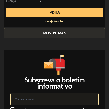
7
Licença
VISITA
Reveja Aerobet
MOSTRE MAIS
Subscreva o boletim
informativo