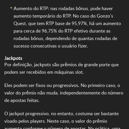
Aumento do RTP: nas rodadas bónus, pode haver
aumento temporário do RTP. No caso do Gonzo’s
Quest, que tem RTP base de 95,97%, há um aumento
para cerca de 96,75% do RTP efetivo durante as
rodadas bónus, dependendo de quantas rodadas de
sucesso consecutivas o usuário fizer.
Jackpots
Por definição, jackpots são prêmios de grande porte que
podem ser recebidos em máquinas slot.
Eles podem ser fixos ou progressivos. No primeiro caso, o
valor do prêmio não muda, independentemente do número
de apostas feitas.
O jackpot progressivo, no entanto, costuma ser bastante
visado pelos players. Neste caso, o valor do prêmio
aumenta conforme o número de apostas. Na prática, uma