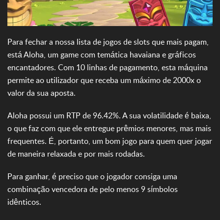
Para fechar a nossa lista de jogos de slots que mais pagam,
está Aloha, um game com temática havaiana e gráficos
encantadores. Com 10 linhas de pagamento, esta máquina
permite ao utilizador que receba um máximo de 2000x o
valor da sua aposta.
Aloha possui um RTP de 96.42%. A sua volatilidade é baixa,
o que faz com que ele entregue prêmios menores, mas mais
frequentes. É, portanto, um bom jogo para quem quer jogar
de maneira relaxada e por mais rodadas.
Para ganhar, é preciso que o jogador consiga uma
combinação vencedora de pelo menos 9 símbolos
idênticos.