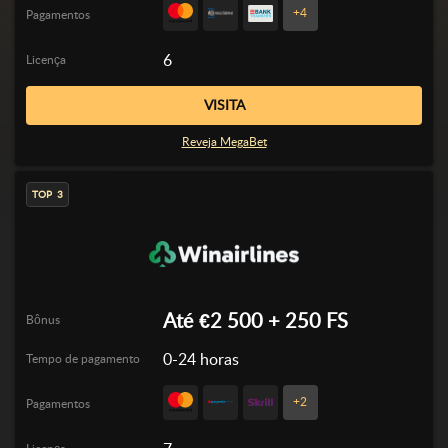
+4
Pagamentos
6
Licença
VISITA
Reveja MegaBet
3
Até €2 500 + 250 FS
Bônus
0-24 horas
Tempo de pagamento
+2
Pagamentos