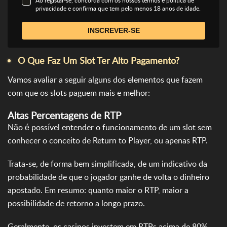
Ao registar-se, concorda com os nossos termos e política de
privacidade e confirma que tem pelo menos 18 anos de idade.
INSCREVER-SE
O Que Faz Um Slot Ter Alto Pagamento?
Vamos avaliar a seguir alguns dos elementos que fazem
com que os slots paguem mais e melhor:
Altas Percentagens de RTP
Não é possível entender o funcionamento de um slot sem
conhecer o conceito de Return to Player, ou apenas RTP.
Trata-se, de forma bem simplificada, de um indicativo da
probabilidade de que o jogador ganhe de volta o dinheiro
apostado. Em resumo: quanto maior o RTP, maior a
possibilidade de retorno a longo prazo.
Geralmente, os casinos investem em RTPs acima de 80%.