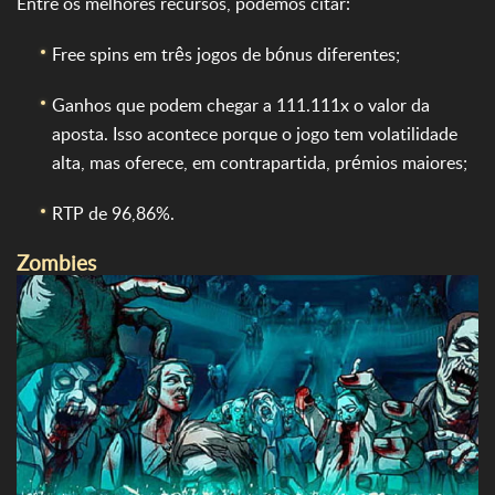
Entre os melhores recursos, podemos citar:
Free spins em três jogos de bónus diferentes;
Ganhos que podem chegar a 111.111x o valor da
aposta. Isso acontece porque o jogo tem volatilidade
alta, mas oferece, em contrapartida, prémios maiores;
RTP de 96,86%.
Zombies