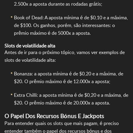
2.500x a aposta durante as rodadas grátis;
Book of Dead: A aposta mínima é de $0,10 e a máxima,
de $100. Os ganhos, porém, são interessantes: o
prêmio máximo é de 5000x a aposta.
Slots de volatilidade alta
Antes de ir para o próximo tópico, vamos ver exemplos de
slots de volatilidade alta:
Bonanza: a aposta mínima é de $0,20 e a máxima, de
$20. O prêmio máximo é de 12.000x a aposta;
Extra Chilli: a aposta mínima é de $0,20 e a máxima, de
$20. O prêmio máximo é de 20.000x a aposta.
O Papel Dos Recursos Bónus E Jackpots
Para entender quais os slots que mais pagam, é preciso
entender também o papel dos recursos bónus e dos