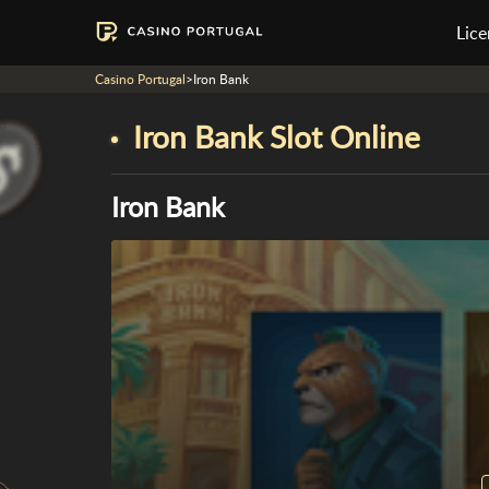
Lice
Casino Portugal
>
Iron Bank
Iron Bank Slot Online
Iron Bank