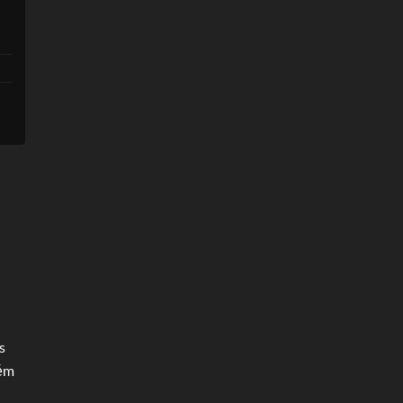
s
lém