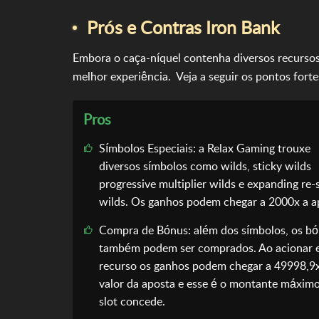
Prós e Contras Iron Bank
Embora o caça-níquel contenha diversos recursos
melhor experiência. Veja a seguir os pontos forte
Pros
Símbolos Especiais: a Relax Gaming trouxe
diversos símbolos como wilds, sticky wilds
progressive multiplier wilds e expanding re-
wilds. Os ganhos podem chegar a 2000x a a
Compra de Bónus: além dos símbolos, os b
também podem ser comprados. Ao acionar 
recurso os ganhos podem chegar a 49998,9
valor da aposta e esse é o montante máxim
slot concede.