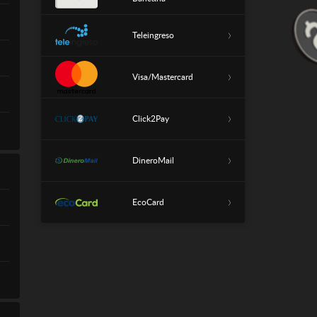
20Bet
€120
Teleingreso
100% ate €
22bet Casino
300
Visa/Mastercard
Click2Pay
DineroMail
EcoCard