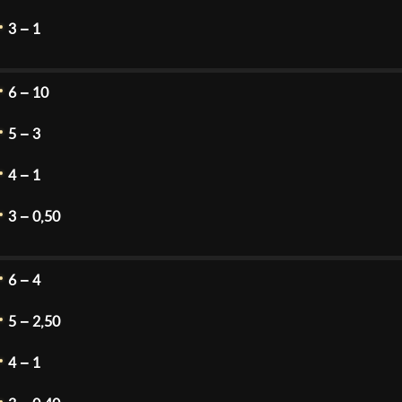
3 – 1
6 – 10
5 – 3
4 – 1
3 – 0,50
6 – 4
5 – 2,50
4 – 1