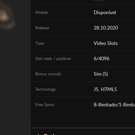
Disponível
Mobile
28.10.2020
Release
Video Slots
Type
6/4096
Slot reels / paylines
Sim (5)
Bonus rounds
JS, HTML5
Technology
8-Ilimitado/1-Ilimi
Free Spins