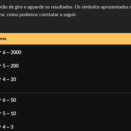
botão de giro e aguarde os resultados. Os símbolos apresentados 
a, como podemos constatar a seguir:
ores
6 – 2000
5 – 200
4 – 20
6 – 50
5 – 10
4 – 3