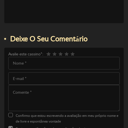
100% até €
Deixe O Seu Comentário
Bizzo
100
€2000 + 200
Avalie este cassino*:
Tsars
Giro...
100% até
20Bet
€120
100% ate €
22bet Casino
300
335% até
Bettilt Casino
2250 € +...
Confirmo que estou escrevendo a avaliação em meu próprio nome e
de livre e espontânea vontade
Casinopo
Bonus 100 %
rtugal.info