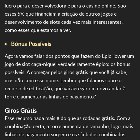
lucro para a desenvolvedora e para o casino online. São
esses 5% que financiam a criação de outros jogos e
desenvolvimento de slots cada vez mais interessantes,
como esses que estamos a ver.
Bónus Possíveis
Agora vamos falar dos pontos que fazem do Epic Tower um
jogo de slot caça-níquel verdadeiramente épico: os bónus
possíveis. A começar pelos giros grátis que você já sabe,
mas não com esse nome. Lembra que falamos sobre o
recurso de edificação, que vai agregar um novo andar à
torre e aumentar as linhas de pagamento?
Giros Grátis
Esse recurso nada mais é do que as rodadas grátis. Com a
combinação certa, a torre aumenta de tamanho, logo, mais
linhas de pagamento surgem e os símbolos combinados