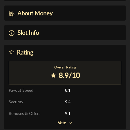
About Money
Slot Info
Rating
Overall Rating
8.9/10
Payout Speed
8.1
Security
9.4
Bonuses & Offers
9.1
Vote
Payout Speed