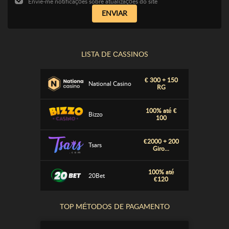
Envie-me notificações sobre atualizações do site
ENVIAR
300% até
Weiss bet
5.000 us...
550% up to
FairSpin
LISTA DE СASSINOS
10 000...
€ 300 + 150
National Casino
RG
100% até €
Bizzo
100
€2000 + 200
Tsars
Giro...
100% até
20Bet
€120
100% ate €
TOP MÉTODOS DE PAGAMENTO
22bet Casino
300