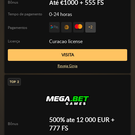
Аté €1000 + 555 FS
Bônus
0-24 horas
Tempo de pagamento
+2
Pagamentos
Curacao license
Licença
VISITA
Reveja Ginja
2
500% ate 12 000 EUR +
Bônus
777 FS