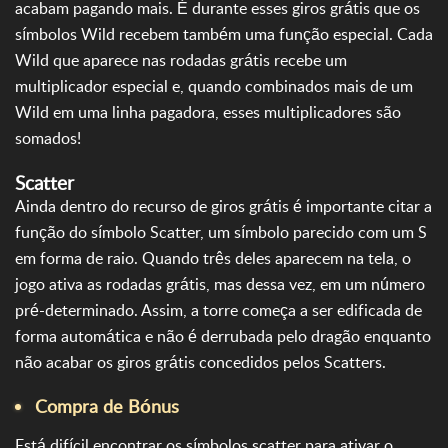
acabam pagando mais. É durante esses giros grátis que os
símbolos Wild recebem também uma função especial. Cada
Wild que aparece nas rodadas grátis recebe um
multiplicador especial e, quando combinados mais de um
Wild em uma linha pagadora, esses multiplicadores são
somados!
Scatter
Ainda dentro do recurso de giros grátis é importante citar a
função do símbolo Scatter, um símbolo parecido com um S
em forma de raio. Quando três deles aparecem na tela, o
jogo ativa as rodadas grátis, mas dessa vez, em um número
pré-determinado. Assim, a torre começa a ser edificada de
forma automática e não é derrubada pelo dragão enquanto
não acabar os giros grátis concedidos pelos Scatters.
Compra de Bónus
Está difícil encontrar os símbolos scatter para ativar o