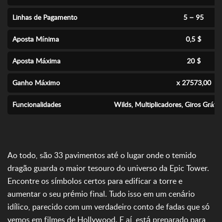
Linhas de Pagamento
5 – 95
Aposta Mínima
0,5 $
Aposta Máxima
20 $
Ganho Máximo
x 27573,00
Funcionalidades
Wilds, Multiplicadores, Giros Grát
Ao todo, são 33 pavimentos até o lugar onde o temido
dragão guarda o maior tesouro do universo da Epic Tower.
Encontre os símbolos certos para edificar a torre e
aumentar o seu prémio final. Tudo isso em um cenário
idílico, parecido com um verdadeiro conto de fadas que só
vemos em filmes de Hollywood. E aí, está preparado para