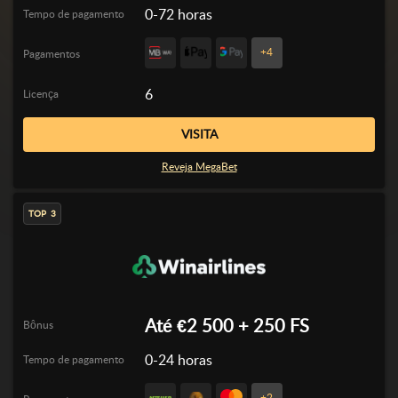
0-72 horas
Tempo de pagamento
+4
Pagamentos
6
Licença
VISITA
Reveja MegaBet
3
Até €2 500 + 250 FS
Bônus
0-24 horas
Tempo de pagamento
+2