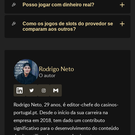
Posso jogar com dinheiro real?
Como os jogos de slots do provedor se
comparam aos outros?
100% até €
Bizzo
100
Rodrigo Neto
O autor
€2000 + 200
Tsars
Giro...
100% até
20Bet
€120
Rodrigo Neto, 29 anos, é editor-chefe do casinos-
100% ate €
portugal.pt. Desde o início da sua carreira na
22bet Casino
300
empresa em 2018, tem dado um contributo
significativo para o desenvolvimento do conteúdo
335% até
Bettilt Casino
2250 € +...