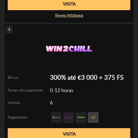
VISITA
Reveja Wildbeast
2
300% até €3 000 + 375 FS
Bônus
0-12 horas
Tempo de pagamento
6
Licença
Pagamentos
+2
VISITA