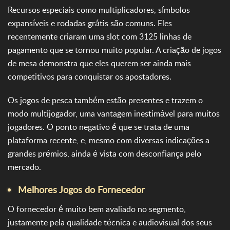
Recursos especiais como multiplicadores, símbolos
expansíveis e rodadas grátis são comuns. Eles
recentemente criaram uma slot com 3125 linhas de
pagamento que se tornou muito popular. A criação de jogos
de mesa demonstra que eles querem ser ainda mais
competitivos para conquistar os apostadores.
Os jogos de pesca também estão presentes e trazem o
modo multijogador, uma vantagem inestimável para muitos
jogadores. O ponto negativo é que se trata de uma
plataforma recente, e, mesmo com diversas indicações a
grandes prémios, ainda é vista com desconfiança pelo
mercado.
Melhores Jogos do Fornecedor
O fornecedor é muito bem avaliado no segmento,
justamente pela qualidade técnica e audiovisual dos seus