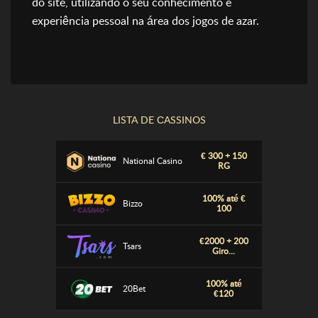
do site, utilizando o seu conhecimento e
experiência pessoal na área dos jogos de azar.
Casinopo
Bonus 100 %
rtugal.info
300% até
Weiss bet
5.000 us...
550% up to
FairSpin
LISTA DE СASSINOS
10 000...
€ 300 + 150
National Casino
RG
100% até €
Bizzo
100
€2000 + 200
Tsars
Giro...
100% até
20Bet
€120