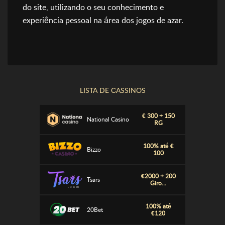
2250 € +...
do site, utilizando o seu conhecimento e
experiência pessoal na área dos jogos de azar.
Casinopo
Bonus 100 %
rtugal.info
300% até
Weiss bet
5.000 us...
550% up to
FairSpin
LISTA DE СASSINOS
10 000...
€ 300 + 150
National Casino
RG
100% até €
Bizzo
100
€2000 + 200
Tsars
Giro...
100% até
20Bet
€120