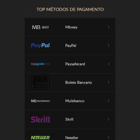
100% ate €
TOP MÉTODOS DE PAGAMENTO
22bet Casino
300
335% até
Mbway
Bettilt Casino
2250 € +...
Casinopo
PayPal
Bonus 100 %
rtugal.info
300% até
Paysafecard
Weiss bet
5.000 us...
550% up to
Boleto Bancario
FairSpin
10 000...
Multibanco
€ 300 + 150
National Casino
RG
Skrill
100% até €
Bizzo
100
Neteller
€2000 + 200