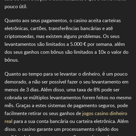
pouco útil.
Quanto aos seus pagamentos, o casino aceita carteiras
eletrónicas, cartões, transferências bancárias e até
criptomoedas, mas existem alguns problemas. Os seus
levantamentos são limitados a 5.000 € por semana, além
dos seus ganhos com bónus são limitados a 10x o valor do
bónus.
Quanto ao tempo para se levantar o dinheiro, é um pouco
demorado, a não ser possível fazer o seu levantamento em
menos de 3 dias. Além disso, uma taxa de 8% pode ser
cobrada se múltiplos levantamentos forem feitos no mesmo
mês. Graças a estes sistemas de pagamento seguros, pode
facilmente retirar os seus ganhos de
jogos casino dinheiro
real
para a sua conta bancária ou carteira eletrónica. Além
disso, o casino garante um processamento rápido dos