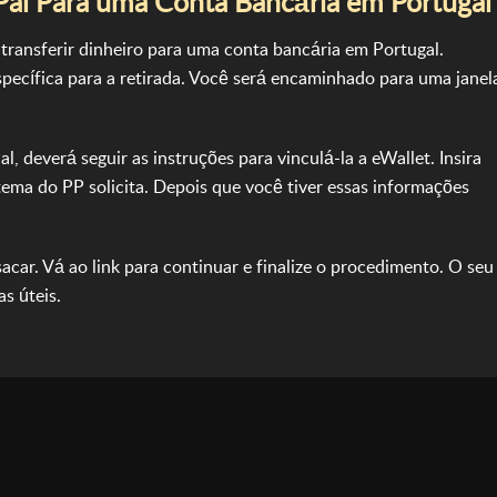
Pal Para uma Conta Bancária em Portugal
 transferir dinheiro para uma conta bancária em Portugal.
specífica para a retirada. Você será encaminhado para uma janel
 deverá seguir as instruções para vinculá-la a eWallet. Insira
ema do PP solicita. Depois que você tiver essas informações
sacar. Vá ao link para continuar e finalize o procedimento. O seu
s úteis.