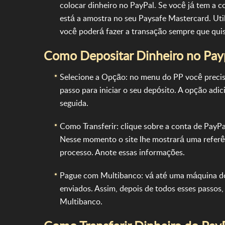
colocar dinheiro no PayPal. Se você já tem a
está a amostra no seu Paysafe Mastercard. Util
você poderá fazer a transação sempre que quis
Como Depositar Dinheiro no Pay
Selecione a Opção: no menu do PP você precisa
passo para iniciar o seu depósito. A opção adi
seguida.
Como Transferir: clique sobre a conta de PayPal
Nesse momento o site lhe mostrará uma referên
processo. Anote essas informações.
Pague com Multibanco: vá até uma máquina do
enviados. Assim, depois de todos esses passos,
Multibanco.