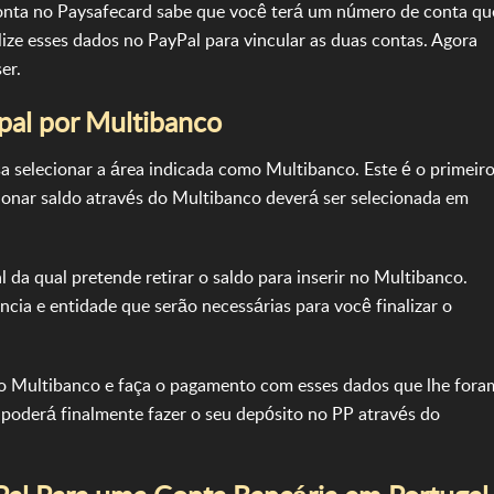
 conta no Paysafecard sabe que você terá um número de conta qu
ize esses dados no PayPal para vincular as duas contas. Agora
er.
pal por Multibanco
 selecionar a área indicada como Multibanco. Este é o primeir
cionar saldo através do Multibanco deverá ser selecionada em
 da qual pretende retirar o saldo para inserir no Multibanco.
cia e entidade que serão necessárias para você finalizar o
 Multibanco e faça o pagamento com esses dados que lhe fora
 poderá finalmente fazer o seu depósito no PP através do