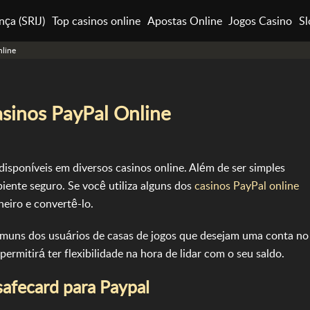
nça (SRIJ)
Top casinos online
Apostas Online
Jogos Casino
Sl
line
sinos PayPal Online
isponíveis em diversos casinos online. Além de ser simples
biente seguro. Se você utiliza alguns dos
casinos PayPal online
heiro e convertê-lo.
omuns dos usuários de casas de jogos que desejam uma conta no
rmitirá ter flexibilidade na hora de lidar com o seu saldo.
safecard para Paypal