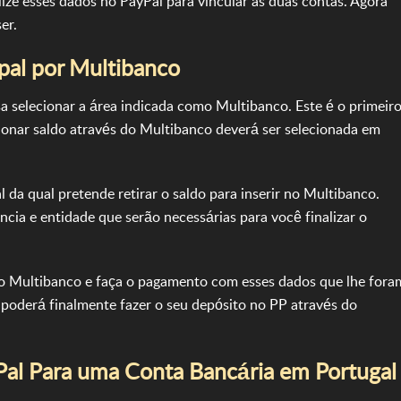
ize esses dados no PayPal para vincular as duas contas. Agora
er.
pal por Multibanco
 selecionar a área indicada como Multibanco. Este é o primeir
cionar saldo através do Multibanco deverá ser selecionada em
 da qual pretende retirar o saldo para inserir no Multibanco.
cia e entidade que serão necessárias para você finalizar o
 Multibanco e faça o pagamento com esses dados que lhe fora
 poderá finalmente fazer o seu depósito no PP através do
Pal Para uma Conta Bancária em Portugal