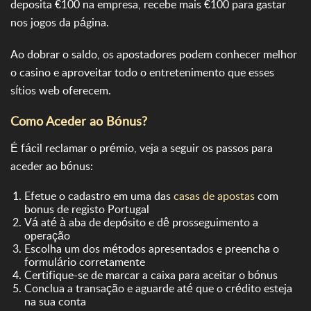
deposita €100 na empresa, recebe mais €100 para gastar
nos jogos da página.
Ao dobrar o saldo, os apostadores podem conhecer melhor
o casino e aproveitar todo o entretenimento que esses
sítios web oferecem.
Como Aceder ao Bónus?
É fácil reclamar o prémio, veja a seguir os passos para
aceder ao bónus:
Efetue o cadastro em uma das
casas de apostas
com
bonus de registo Portugal
Vá até à aba de depósito e dê prosseguimento a
operação
Escolha um dos métodos apresentados e preencha o
formulário corretamente
Certifique-se de marcar a caixa para aceitar o bónus
Conclua a transação e aguarde até que o crédito esteja
na sua conta