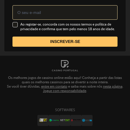
Ao registar-se, concorda com os nossos termos e política de
privacidade e confirma que tem pelo menos 18 anos de idade.
INSCREVER-SE
Os melhores jogos de cassino online estão aqui! Conheça a partir das listas
quais os melhores cassinos para se divertir a noite inteira.
Se você tiver dúvidas,
entre em contato
e saiba mais sobre nós
nesta página
.
Jogue com responsabilidade
.
SOFTWARES