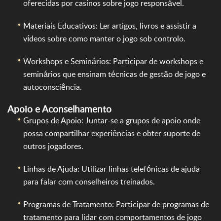
oferecidas por casinos sobre jogo responsável.
Materiais Educativos: Ler artigos, livros e assistir a
vídeos sobre como manter o jogo sob controlo.
Workshops e Seminários: Participar de workshops e
seminários que ensinam técnicas de gestão de jogo e
autoconsciência.
Apoio e Aconselhamento
Grupos de Apoio: Juntar-se a grupos de apoio onde
possa compartilhar experiências e obter suporte de
outros jogadores.
Linhas de Ajuda: Utilizar linhas telefónicas de ajuda
para falar com conselheiros treinados.
Programas de Tratamento: Participar de programas de
tratamento para lidar com comportamentos de jogo