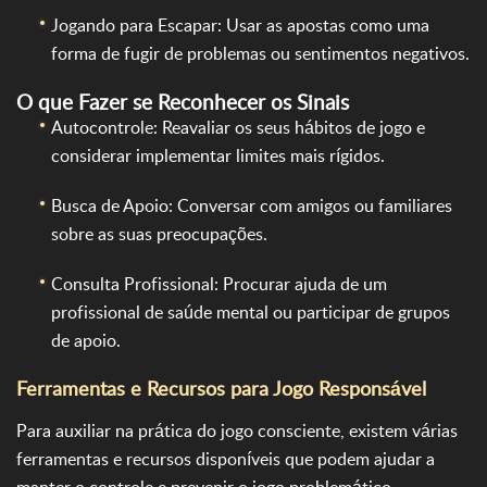
Jogando para Escapar: Usar as apostas como uma
forma de fugir de problemas ou sentimentos negativos.
O que Fazer se Reconhecer os Sinais
Autocontrole: Reavaliar os seus hábitos de jogo e
considerar implementar limites mais rígidos.
Busca de Apoio: Conversar com amigos ou familiares
sobre as suas preocupações.
Consulta Profissional: Procurar ajuda de um
profissional de saúde mental ou participar de grupos
de apoio.
Ferramentas e Recursos para Jogo Responsável
Para auxiliar na prática do jogo consciente, existem várias
ferramentas e recursos disponíveis que podem ajudar a