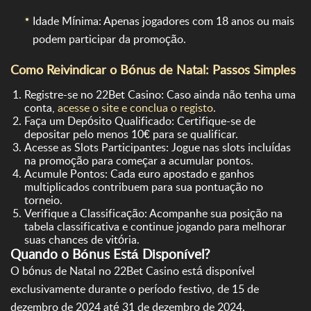
Idade Mínima: Apenas jogadores com 18 anos ou mais
podem participar da promoção.
Como Reivindicar o Bónus de Natal: Passos Simples
Registre-se no 22Bet Casino: Caso ainda não tenha uma
conta,
acesse o site e conclua o registo
.
Faça um Depósito Qualificado: Certifique-se de
depositar pelo menos 10€ para se qualificar.
Acesse as Slots Participantes: Jogue nas slots incluídas
na promoção para começar a acumular pontos.
Acumule Pontos: Cada euro apostado e ganhos
multiplicados contribuem para sua pontuação no
torneio.
Verifique a Classificação: Acompanhe sua posição na
tabela classificativa e continue jogando para melhorar
suas chances de vitória.
Quando o Bónus Está Disponível?
O bónus de Natal no 22Bet Casino está disponível
exclusivamente durante o período festivo, de 15 de
dezembro de 2024 até 31 de dezembro de 2024.