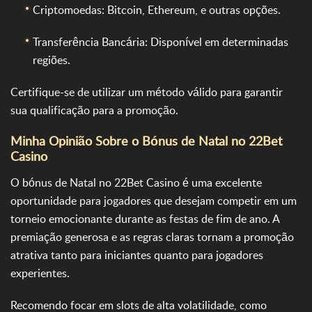
Criptomoedas: Bitcoin, Ethereum, e outras opções.
Transferência Bancária: Disponível em determinadas
regiões.
Certifique-se de utilizar um método válido para garantir
sua qualificação para a promoção.
Minha Opinião Sobre o Bónus de Natal no 22Bet
Casino
O bónus de Natal no 22Bet Casino é uma excelente
oportunidade para jogadores que desejam competir em um
torneio emocionante durante as festas de fim de ano. A
premiação generosa e as regras claras tornam a promoção
atrativa tanto para iniciantes quanto para jogadores
experientes.
Recomendo focar em slots de alta volatilidade, como