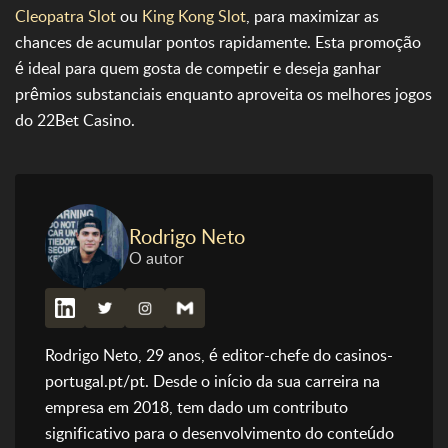
Cleopatra Slot
ou
King Kong Slot
, para maximizar as
chances de acumular pontos rapidamente. Esta promoção
é ideal para quem gosta de competir e deseja ganhar
prêmios substanciais enquanto aproveita os melhores jogos
do 22Bet Casino.
Rodrigo Neto
O autor
Rodrigo Neto, 29 anos, é editor-chefe do casinos-
portugal.pt/pt. Desde o início da sua carreira na
empresa em 2018, tem dado um contributo
significativo para o desenvolvimento do conteúdo