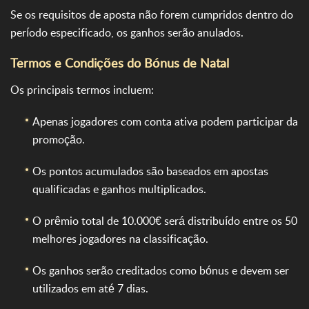
Se os requisitos de aposta não forem cumpridos dentro do
período especificado, os ganhos serão anulados.
Termos e Condições do Bónus de Natal
Os principais termos incluem:
Apenas jogadores com conta ativa podem participar da
promoção.
Os pontos acumulados são baseados em apostas
qualificadas e ganhos multiplicados.
O prêmio total de 10.000€ será distribuído entre os 50
melhores jogadores na classificação.
Os ganhos serão creditados como bónus e devem ser
utilizados em até 7 dias.