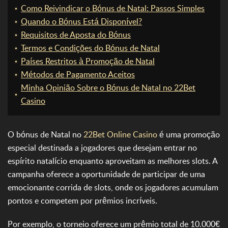
Como Reivindicar o Bónus de Natal: Passos Simples
Quando o Bónus Está Disponível?
Requisitos de Aposta do Bónus
Termos e Condições do Bónus de Natal
Países Restritos à Promoção de Natal
Métodos de Pagamento Aceitos
Minha Opinião Sobre o Bónus de Natal no 22Bet
Casino
O bónus de Natal no
22Bet Online Casino
é uma promoção
especial destinada a jogadores que desejam entrar no
espírito natalício enquanto aproveitam as melhores slots. A
campanha oferece a oportunidade de participar de uma
emocionante corrida de slots, onde os jogadores acumulam
pontos e competem por prêmios incríveis.
Por exemplo, o torneio oferece um prêmio total de 10.000€