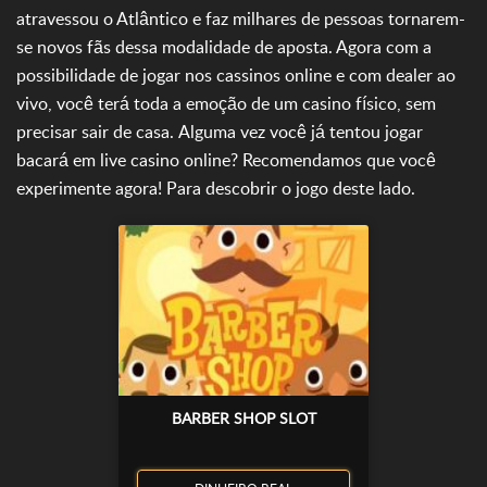
atravessou o Atlântico e faz milhares de pessoas tornarem-
se novos fãs dessa modalidade de aposta. Agora com a
possibilidade de jogar nos cassinos online e com dealer ao
vivo, você terá toda a emoção de um casino físico, sem
precisar sair de casa. Alguma vez você já tentou jogar
bacará em live casino online? Recomendamos que você
experimente agora! Para descobrir o jogo deste lado.
BARBER SHOP SLOT