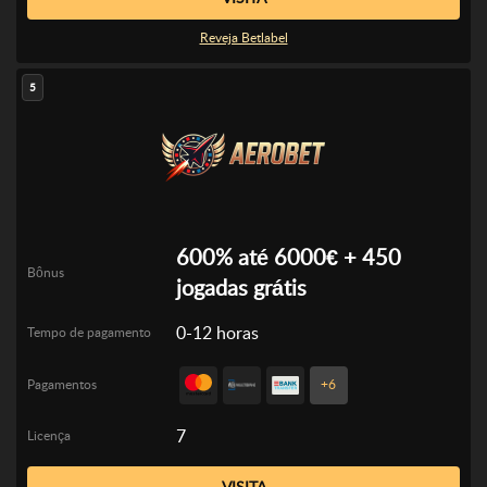
Reveja Betlabel
5
600% até 6000€ + 450
Bônus
jogadas grátis
0-12 horas
Tempo de pagamento
Pagamentos
+6
7
Licença