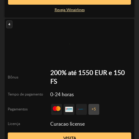
Reveja Winairlines
4
200% até 1550 EUR e 150
Bônus
FS
0-24 horas
Tempo de pagamento
Pagamentos
+5
Curacao license
Licença
VISITA