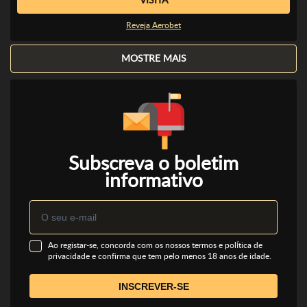
VISITA
Reveja Aerobet
MOSTRE MAIS
Subscreva o boletim
informativo
Ao registar-se, concorda com os nossos termos e política de
privacidade e confirma que tem pelo menos 18 anos de idade.
INSCREVER-SE