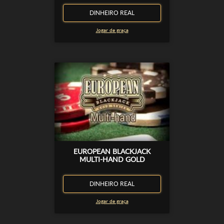
DINHEIRO REAL
Jogar de graça
EUROPEAN BLACKJACK
MULTI-HAND GOLD
DINHEIRO REAL
Jogar de graça