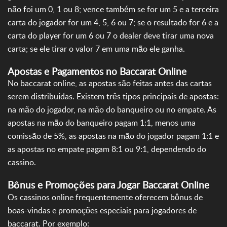
não foi um 0, 1 ou 8; vence também se for um 5 e a terceira
carta do jogador for um 4, 5, 6 ou 7; se o resultado for 6 e a
carta do player for um 6 ou 7 o dealer deve tirar uma nova
carta; se ele tirar o valor 7 em uma mão ele ganha.
Apostas e Pagamentos no Baccarat Online
No baccarat online, as apostas são feitas antes das cartas
serem distribuídas. Existem três tipos principais de apostas:
na mão do jogador, na mão do banqueiro ou no empate. As
apostas na mão do banqueiro pagam 1:1, menos uma
comissão de 5%, as apostas na mão do jogador pagam 1:1 e
as apostas no empate pagam 8:1 ou 9:1, dependendo do
cassino.
Bônus e Promoções para Jogar Baccarat Online
Os cassinos online frequentemente oferecem bônus de
boas-vindas e promoções especiais para jogadores de
baccarat. Por exemplo: