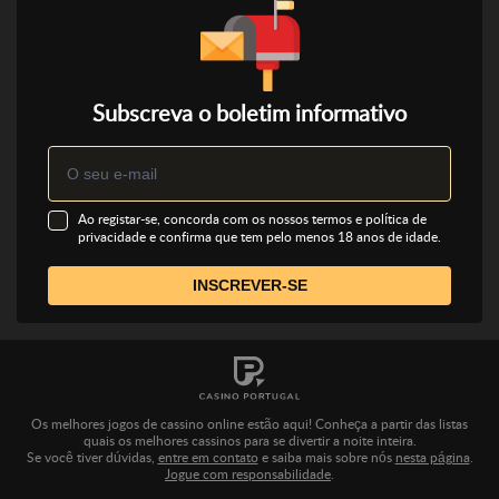
Subscreva o boletim informativo
Ao registar-se, concorda com os nossos termos e política de
privacidade e confirma que tem pelo menos 18 anos de idade.
INSCREVER-SE
Os melhores jogos de cassino online estão aqui! Conheça a partir das listas
quais os melhores cassinos para se divertir a noite inteira.
Se você tiver dúvidas,
entre em contato
e saiba mais sobre nós
nesta página
.
Jogue com responsabilidade
.