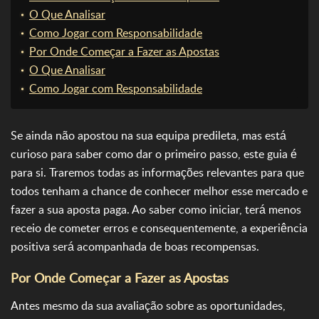
O Que Analisar
Como Jogar com Responsabilidade
Por Onde Começar a Fazer as Apostas
O Que Analisar
Como Jogar com Responsabilidade
Se ainda não apostou na sua equipa predileta, mas está
curioso para saber como dar o primeiro passo, este guia é
para si. Traremos todas as informações relevantes para que
todos tenham a chance de conhecer melhor esse mercado e
fazer a sua aposta paga. Ao saber como iniciar, terá menos
receio de cometer erros e consequentemente, a experiência
positiva será acompanhada de boas recompensas.
Por Onde Começar a Fazer as Apostas
Antes mesmo da sua avaliação sobre as oportunidades,