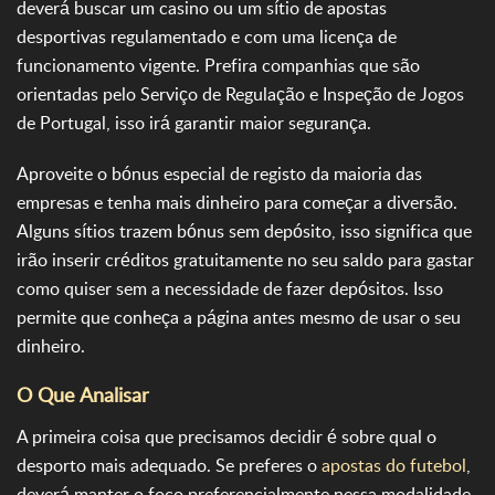
deverá buscar um casino ou um sítio de apostas
desportivas regulamentado e com uma licença de
funcionamento vigente. Prefira companhias que são
orientadas pelo Serviço de Regulação e Inspeção de Jogos
de Portugal, isso irá garantir maior segurança.
Aproveite o bónus especial de registo da maioria das
empresas e tenha mais dinheiro para começar a diversão.
Alguns sítios trazem bónus sem depósito, isso significa que
irão inserir créditos gratuitamente no seu saldo para gastar
como quiser sem a necessidade de fazer depósitos. Isso
permite que conheça a página antes mesmo de usar o seu
dinheiro.
O Que Analisar
A primeira coisa que precisamos decidir é sobre qual o
desporto mais adequado. Se preferes o
apostas do futebol
,
deverá manter o foco preferencialmente nessa modalidade