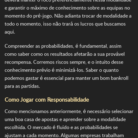
e garantir o máximo de conhecimento sobre as equipas no
momento do pré-jogo. Não adianta trocar de modalidade a
todo o momento, isso não trará os lucros que buscamos
aqui.
Compreender as probabilidades, é fundamental, assim
como saber como os resultados afetarão a sua provável
recompensa. Corremos riscos sempre, e o intuito desse
conhecimento prévio é minimizá-los. Saber o quanto
podemos gastar é essencial para manter um bom bankroll
para as partidas.
Como Jogar com Responsabilidade
Como mencionamos anteriormente, é necessário selecionar
uma boa casa de apostas e aprender sobre a modalidade
escolhida. O mercado é fluido e as probabilidades se
ajustam a cada momento. Algumas empresas trabalham