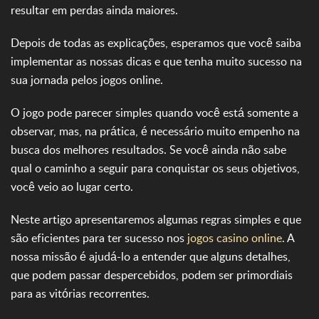
resultar em perdas ainda maiores.
Depois de todas as explicações, esperamos que você saiba
implementar as nossas dicas e que tenha muito sucesso na
sua jornada pelos jogos online.
O jogo pode parecer simples quando você está somente a
observar, mas, na prática, é necessário muito empenho na
busca dos melhores resultados. Se você ainda não sabe
qual o caminho a seguir para conquistar os seus objetivos,
você veio ao lugar certo.
Neste artigo apresentaremos algumas regras simples e que
são eficientes para ter sucesso nos
jogos casino online
. A
nossa missão é ajudá-lo a entender que alguns detalhes,
que podem passar despercebidos, podem ser primordiais
para as vitórias recorrentes.