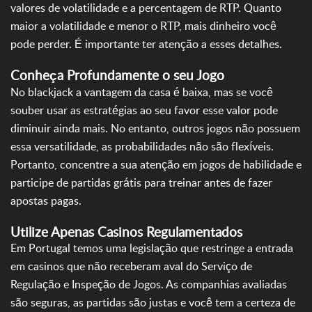
valores de volatilidade e a percentagem de RTP. Quanto
maior a volatilidade e menor o RTP, mais dinheiro você
pode perder. É importante ter atenção a esses detalhes.
Conheça Profundamente o seu Jogo
No blackjack a vantagem da casa é baixa, mas se você
souber usar as estratégias ao seu favor esse valor pode
diminuir ainda mais. No entanto, outros jogos não possuem
essa versatilidade, as probabilidades não são flexíveis.
Portanto, concentre a sua atenção em jogos de habilidade e
participe de partidas grátis para treinar antes de fazer
apostas pagas.
Utilize Apenas Casinos Regulamentados
Em Portugal temos uma legislação que restringe a entrada
em casinos que não receberam aval do Serviço de
Regulação e Inspeção de Jogos. As companhias avaliadas
são seguras, as partidas são justas e você tem a certeza de