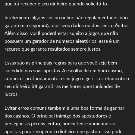
que irá receber o seu dinheiro quando solicitá-lo.
Infelizmente alguns
casino online
não regulamentados não
garantem a segurança dos seus dados ou dos seus créditos.
Além disso, você poderá estar sujeito a jogos que não
possuem um gerador de números aleatórios, esse é um
recurso que garante resultados sempre justos.
Essas são as principais regras para que você seja bem-
sucedido nas suas apostas. A escolha de um bom casino,
conhecer profundamente o seu jogo e gerir corretamente o
seu dinheiro irá garantir as melhores oportunidades de
lucros.
Evitar erros comuns também é uma boa forma de ganhar
dos casinos. O principal inimigo dos apostadores é
perseguir as perdas, então, nunca tente aumentar as
apostas para recuperar o dinheiro que gastou. Isso pode