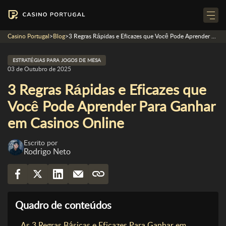
Casino Portugal
>
Blog
>
3 Regras Rápidas e Eficazes que Você Pode Aprender Para Ganhar em Casinos Online
ESTRATÉGIAS PARA JOGOS DE MESA
03 de Outubro de 2025
3 Regras Rápidas e Eficazes que
Você Pode Aprender Para Ganhar
em Casinos Online
Escrito por
Rodrigo Neto
Quadro de conteúdos
As 3 Regras Básicas e Eficazes Para Ganhar em