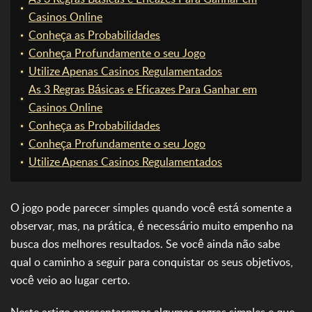
Casinos Online
Conheça as Probabilidades
Conheça Profundamente o seu Jogo
Utilize Apenas Casinos Regulamentados
As 3 Regras Básicas e Eficazes Para Ganhar em
Casinos Online
Conheça as Probabilidades
Conheça Profundamente o seu Jogo
Utilize Apenas Casinos Regulamentados
O jogo pode parecer simples quando você está somente a
observar, mas, na prática, é necessário muito empenho na
busca dos melhores resultados. Se você ainda não sabe
qual o caminho a seguir para conquistar os seus objetivos,
você veio ao lugar certo.