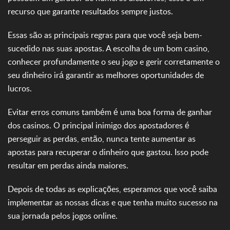
recurso que garante resultados sempre justos.
Essas são as principais regras para que você seja bem-
sucedido nas suas apostas. A escolha de um bom casino,
conhecer profundamente o seu jogo e gerir corretamente o
seu dinheiro irá garantir as melhores oportunidades de
lucros.
Evitar erros comuns também é uma boa forma de ganhar
dos casinos. O principal inimigo dos apostadores é
perseguir as perdas, então, nunca tente aumentar as
apostas para recuperar o dinheiro que gastou. Isso pode
resultar em perdas ainda maiores.
Depois de todas as explicações, esperamos que você saiba
implementar as nossas dicas e que tenha muito sucesso na
sua jornada pelos jogos online.