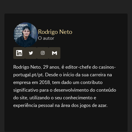
Rodrigo Neto
O autor
Rodrigo Neto, 29 anos, é editor-chefe do casinos-
portugal.pt/pt. Desde o início da sua carreira na
empresa em 2018, tem dado um contributo
significativo para o desenvolvimento do conteúdo
do site, utilizando o seu conhecimento e
experiência pessoal na área dos jogos de azar.