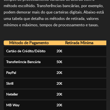
método escolhido. Transferências bancárias, por exemplo,
podem demorar mais do que carteiras digitais. Abaixo está
uma tabela que detalha os métodos de retirada, valores
mínimos e máximos, tempos de processamento e taxas.
Método de Pagamento
Retirada Mínima
Cartão de Crédito/Débito
20€
3
Transferência Bancária
50€
Se
PayPal
20€
5
Skrill
20€
1
Neteller
20€
1
MB Way
20€
2