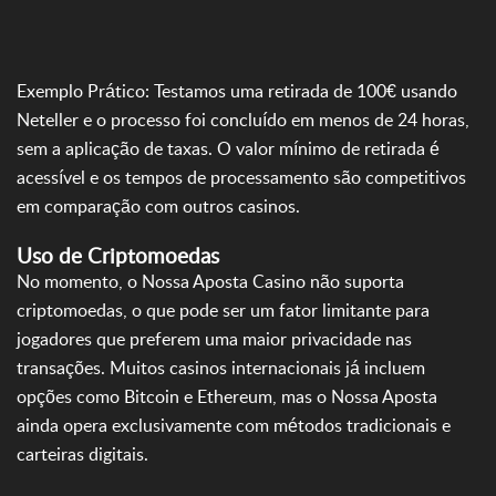
Exemplo Prático: Testamos uma retirada de 100€ usando
Neteller e o processo foi concluído em menos de 24 horas,
sem a aplicação de taxas. O valor mínimo de retirada é
acessível e os tempos de processamento são competitivos
em comparação com outros casinos.
Uso de Criptomoedas
No momento, o Nossa Aposta Casino não suporta
criptomoedas, o que pode ser um fator limitante para
jogadores que preferem uma maior privacidade nas
transações. Muitos casinos internacionais já incluem
opções como Bitcoin e Ethereum, mas o Nossa Aposta
ainda opera exclusivamente com métodos tradicionais e
carteiras digitais.