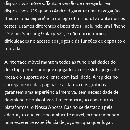
dispositivos móveis. Tanto a versão de navegador em
dispositivos iOS quanto Android garante uma navegação
fluida e uma experiência de jogo otimizada. Durante nossos
testes, usamos diferentes dispositivos, incluindo um iPhone
12 e um Samsung Galaxy S21, e não encontramos
dificuldades no acesso aos jogos e às funções de depósito e
retirada.
A interface móvel mantém todas as funcionalidades do
desktop, permitindo que o jogador acesse slots, jogos de
mesa e o suporte ao cliente com facilidade. A rapidez no
carregamento das páginas e a clareza dos gráficos
garantem uma experiência imersiva, sem necessidade de
download de aplicativos. Em comparação com outras
plataformas, o Nossa Aposta Casino se destacou pela
adaptação eficiente ao ambiente móvel, proporcionando
uma excelente experiência de jogo em qualquer lugar.