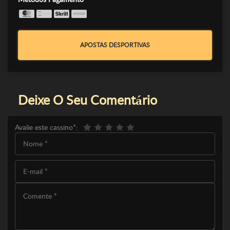
APOSTAS DESPORTIVAS
Deixe O Seu Comentário
Avalie este cassino*: