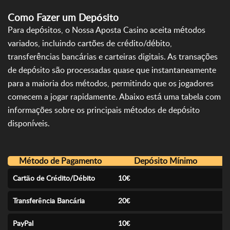
Como Fazer um Depósito
Para depósitos, o Nossa Aposta Casino aceita métodos
variados, incluindo cartões de crédito/débito,
transferências bancárias e carteiras digitais. As transações
de depósito são processadas quase que instantaneamente
para a maioria dos métodos, permitindo que os jogadores
comecem a jogar rapidamente. Abaixo está uma tabela com
informações sobre os principais métodos de depósito
disponíveis.
Método de Pagamento
Depósito Mínimo
Cartão de Crédito/Débito
10€
5
Transferência Bancária
20€
Se
PayPal
10€
3