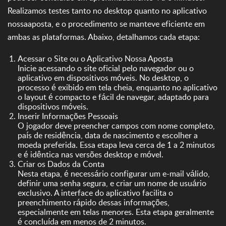
Realizamos testes tanto no desktop quanto no aplicativo
nossaaposta, e o procedimento se manteve eficiente em
ambas as plataformas. Abaixo, detalhamos cada etapa:
Acessar o Site ou o Aplicativo Nossa Aposta
Inicie acessando o site oficial pelo navegador ou o
aplicativo em dispositivos móveis. No desktop, o
processo é exibido em tela cheia, enquanto no aplicativo
o layout é compacto e fácil de navegar, adaptado para
dispositivos móveis.
Inserir Informações Pessoais
O jogador deve preencher campos com nome completo,
país de residência, data de nascimento e escolher a
moeda preferida. Essa etapa leva cerca de 1 a 2 minutos
e é idêntica nas versões desktop e móvel.
Criar os Dados da Conta
Nesta etapa, é necessário configurar um e-mail válido,
definir uma senha segura, e criar um nome de usuário
exclusivo. A interface do aplicativo facilita o
preenchimento rápido dessas informações,
especialmente em telas menores. Esta etapa geralmente
é concluída em menos de 2 minutos.