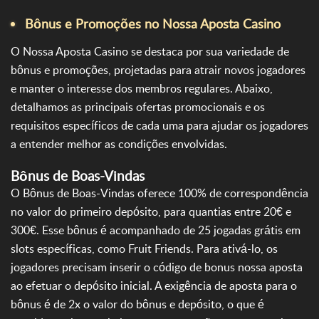
Bônus e Promoções no Nossa Aposta Casino
O Nossa Aposta Casino se destaca por sua variedade de
bônus e promoções, projetadas para atrair novos jogadores
e manter o interesse dos membros regulares. Abaixo,
detalhamos as principais ofertas promocionais e os
requisitos específicos de cada uma para ajudar os jogadores
a entender melhor as condições envolvidas.
Bônus de Boas-Vindas
O Bônus de Boas-Vindas oferece 100% de correspondência
no valor do primeiro depósito, para quantias entre 20€ e
300€. Esse bônus é acompanhado de 25 jogadas grátis em
slots específicas, como Fruit Friends. Para ativá-lo, os
jogadores precisam inserir o código de bonus nossa aposta
ao efetuar o depósito inicial. A exigência de aposta para o
bônus é de 2x o valor do bônus e depósito, o que é