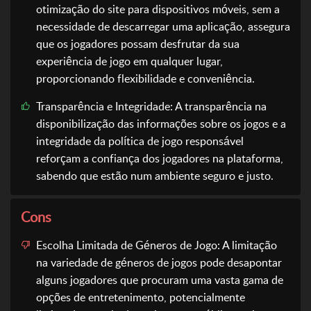
otimização do site para dispositivos móveis, sem a
necessidade de descarregar uma aplicação, assegura
que os jogadores possam desfrutar da sua
experiência de jogo em qualquer lugar,
proporcionando flexibilidade e conveniência.
Transparência e Integridade: A transparência na
disponibilização das informações sobre os jogos e a
integridade da política de jogo responsável
reforçam a confiança dos jogadores na plataforma,
sabendo que estão num ambiente seguro e justo.
Cons
Escolha Limitada de Géneros de Jogo: A limitação
na variedade de géneros de jogos pode desapontar
alguns jogadores que procuram uma vasta gama de
opções de entretenimento, potencialmente