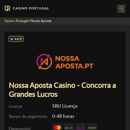
Casino Portugal
>
Nossa Aposta
4.4/5
Nossa Aposta Casino - Concorra a
Grandes Lucros
SRIJ Licença
Licença
0-48 horas
Tempo de pagamento
Pagamentos