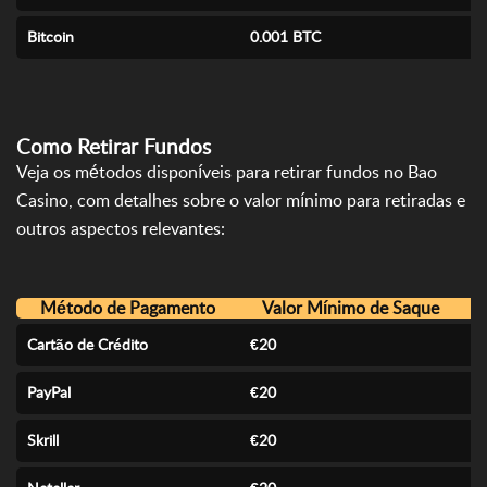
Bitcoin
0.001 BTC
2
Como Retirar Fundos
Veja os métodos disponíveis para retirar fundos no Bao
Casino, com detalhes sobre o valor mínimo para retiradas e
outros aspectos relevantes:
Método de Pagamento
Valor Mínimo de Saque
Cartão de Crédito
€20
€
PayPal
€20
€
Skrill
€20
€