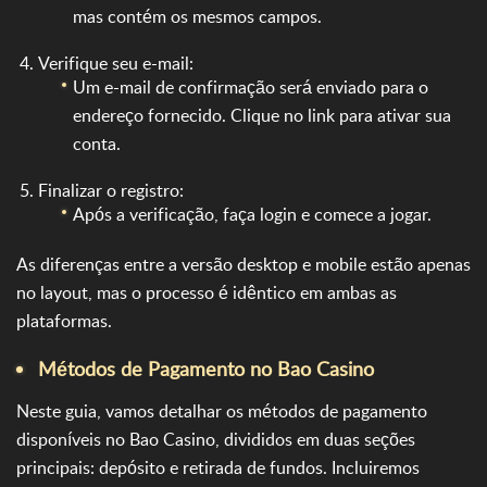
mas contém os mesmos campos.
Verifique seu e-mail:
Um e-mail de confirmação será enviado para o
endereço fornecido. Clique no link para ativar sua
conta.
Finalizar o registro:
Após a verificação, faça login e comece a jogar.
As diferenças entre a versão desktop e mobile estão apenas
no layout, mas o processo é idêntico em ambas as
plataformas.
Métodos de Pagamento no Bao Casino
Neste guia, vamos detalhar os métodos de pagamento
disponíveis no Bao Casino, divididos em duas seções
principais: depósito e retirada de fundos. Incluiremos