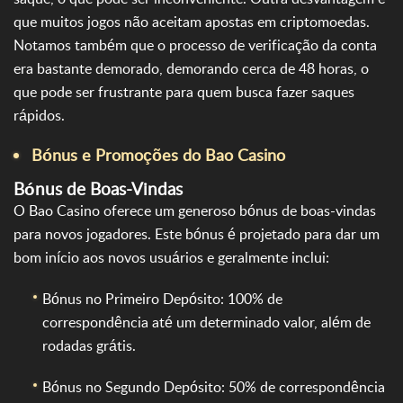
que muitos jogos não aceitam apostas em criptomoedas.
Notamos também que o processo de verificação da conta
era bastante demorado, demorando cerca de 48 horas, o
que pode ser frustrante para quem busca fazer saques
rápidos.
Bónus e Promoções do Bao Casino
Bónus de Boas-Vindas
O Bao Casino oferece um generoso bónus de boas-vindas
para novos jogadores. Este bónus é projetado para dar um
bom início aos novos usuários e geralmente inclui:
Bónus no Primeiro Depósito: 100% de
correspondência até um determinado valor, além de
rodadas grátis.
Bónus no Segundo Depósito: 50% de correspondência