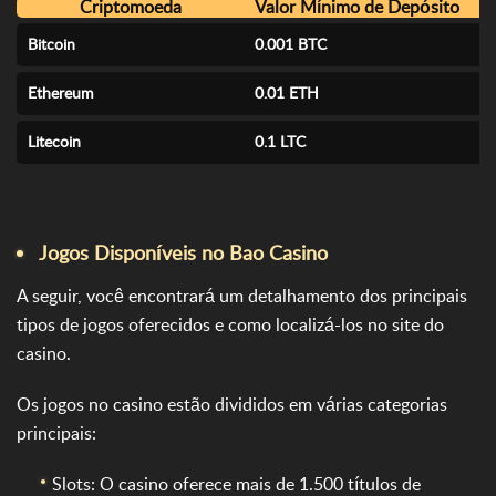
Criptomoeda
Valor Mínimo de Depósito
V
Bitcoin
0.001 BTC
2
Ethereum
0.01 ETH
5
Litecoin
0.1 LTC
5
Jogos Disponíveis no Bao Casino
A seguir, você encontrará um detalhamento dos principais
tipos de jogos oferecidos e como localizá-los no site do
casino.
Os jogos no casino estão divididos em várias categorias
principais:
Slots: O casino oferece mais de 1.500 títulos de