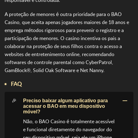
responsável e controlada.
A proteção de menores é outra prioridade para o BAO
Casino, que aceita apenas jogadores maiores de 18 anos e
emprega métodos rigorosos para prevenir o registro e a
participação de menores. O casino incentiva os pais a
colaborar na proteção de seus filhos contra o acesso a
websites de entretenimento online, recomendando
softwares de controle parental como CyberPatrol,
GamBlock®, Solid Oak Software e Net Nanny.
FAQ
Preciso baixar algum aplicativo para
acessar o BAO em meu dispositivo
móvel?
Não, o BAO Casino é totalmente acessível
e funcional diretamente do navegador do
seu dispositivo móvel, seja ele um iPhone,