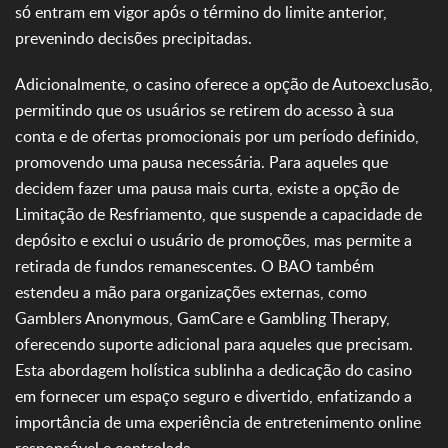
só entram em vigor após o término do limite anterior,
prevenindo decisões precipitadas.
Adicionalmente, o casino oferece a opção de Autoexclusão,
permitindo que os usuários se retirem do acesso à sua
conta e de ofertas promocionais por um período definido,
promovendo uma pausa necessária. Para aqueles que
decidem fazer uma pausa mais curta, existe a opção de
Limitação de Resfriamento, que suspende a capacidade de
depósito e exclui o usuário de promoções, mas permite a
retirada de fundos remanescentes. O BAO também
estendeu a mão para organizações externas, como
Gamblers Anonymous, GamCare e Gambling Therapy,
oferecendo suporte adicional para aqueles que precisam.
Esta abordagem holística sublinha a dedicação do casino
em fornecer um espaço seguro e divertido, enfatizando a
importância de uma experiência de entretenimento online