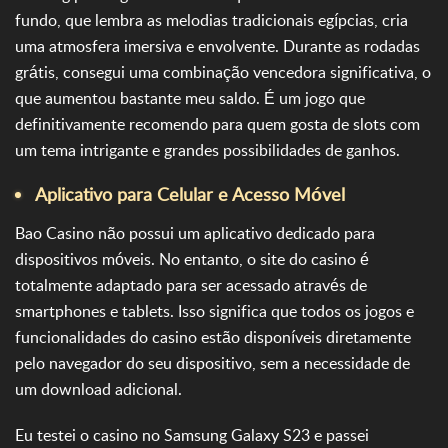
fundo, que lembra as melodias tradicionais egípcias, cria
uma atmosfera imersiva e envolvente. Durante as rodadas
grátis, consegui uma combinação vencedora significativa, o
que aumentou bastante meu saldo. É um jogo que
definitivamente recomendo para quem gosta de slots com
um tema intrigante e grandes possibilidades de ganhos.
Aplicativo para Celular e Acesso Móvel
Bao Casino não possui um aplicativo dedicado para
dispositivos móveis. No entanto, o site do casino é
totalmente adaptado para ser acessado através de
smartphones e tablets. Isso significa que todos os jogos e
funcionalidades do casino estão disponíveis diretamente
pelo navegador do seu dispositivo, sem a necessidade de
um download adicional.
Eu testei o casino no Samsung Galaxy S23 e passei