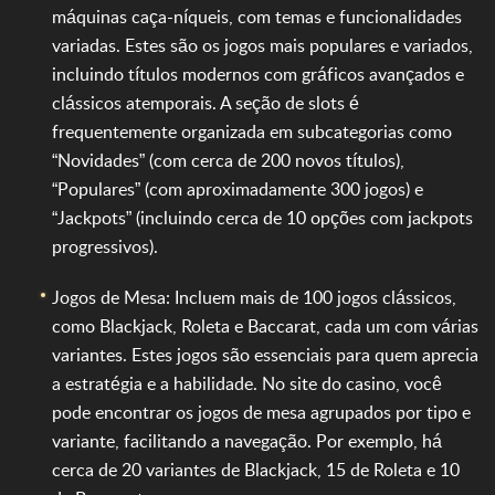
máquinas caça-níqueis, com temas e funcionalidades
variadas. Estes são os jogos mais populares e variados,
incluindo títulos modernos com gráficos avançados e
clássicos atemporais. A seção de slots é
frequentemente organizada em subcategorias como
“Novidades” (com cerca de 200 novos títulos),
“Populares” (com aproximadamente 300 jogos) e
“Jackpots” (incluindo cerca de 10 opções com jackpots
progressivos).
Jogos de Mesa: Incluem mais de 100 jogos clássicos,
como Blackjack, Roleta e Baccarat, cada um com várias
variantes. Estes jogos são essenciais para quem aprecia
a estratégia e a habilidade. No site do casino, você
pode encontrar os jogos de mesa agrupados por tipo e
variante, facilitando a navegação. Por exemplo, há
cerca de 20 variantes de Blackjack, 15 de Roleta e 10