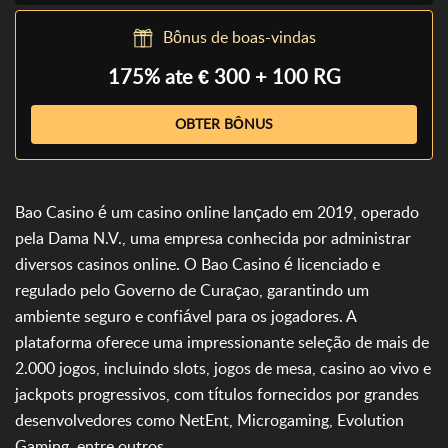
Bônus de boas-vindas
175% ate € 300 + 100 RG
OBTER BÔNUS
Bao Casino é um casino online lançado em 2019, operado
pela Dama N.V., uma empresa conhecida por administrar
diversos casinos online. O Bao Casino é licenciado e
regulado pelo Governo de Curaçao, garantindo um
ambiente seguro e confiável para os jogadores. A
plataforma oferece uma impressionante seleção de mais de
2.000 jogos, incluindo slots, jogos de mesa, casino ao vivo e
jackpots progressivos, com títulos fornecidos por grandes
desenvolvedores como NetEnt, Microgaming, Evolution
Gaming, entre outros.