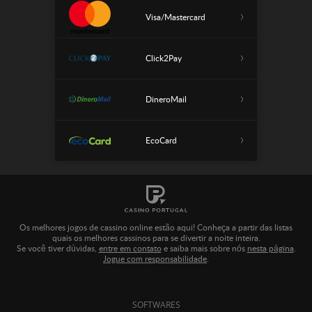
Visa/Mastercard
Click2Pay
DineroMail
EcoCard
Os melhores jogos de cassino online estão aqui! Conheça a partir das listas
quais os melhores cassinos para se divertir a noite inteira.
Se você tiver dúvidas,
entre em contato
e saiba mais sobre nós
nesta página
.
Jogue com responsabilidade
.
SOFTWARES