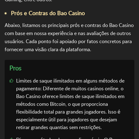
Prós e Contras do Bao Casino
Abaixo, listamos os principais prós e contras do Bao Casino
com base em nossa experiência e nas avaliações de outros
usuários. Cada ponto foi apoiado por fatos concretos para
fornecer uma visão clara da plataforma.
Pros
Limites de saque ilimitados em alguns métodos de
pagamento: Diferente de muitos casinos online, o
Bao Casino oferece limites de saque ilimitados em
métodos como Bitcoin, o que proporciona
flexibilidade total para grandes jogadores. Isso é
especialmente útil para jogadores que desejam
retirar grandes quantias sem restrições.