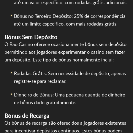
até um valor específico, com rodadas grátis adicionais.
Bónus no Terceiro Depósito: 25% de correspondência
até um limite específico, com mais rodadas grátis.
Bónus Sem Depósito
O Bao Casino oferece ocasionalmente bónus sem depósito,
permitindo aos jogadores experimentar o casino sem fazer
um depósito. Este tipo de bónus normalmente inclui:
Rodadas Grátis: Sem necessidade de depósito, apenas
registre-se para reclamar.
Dinheiro de Bónus: Uma pequena quantia de dinheiro
de bónus dado gratuitamente.
Bónus de Recarga
Os bónus de recarga são oferecidos a jogadores existentes
para incentivar depósitos contínuos. Estes bónus podem