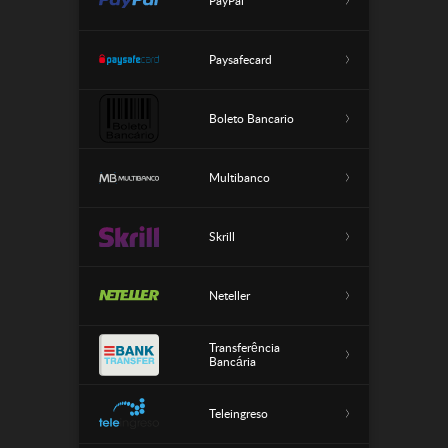
PayPal
Bonus 100 %
rtugal.info
300% até
Paysafecard
Weiss bet
5.000 us...
550% up to
Boleto Bancario
FairSpin
10 000...
Multibanco
€ 300 + 150
National Casino
RG
Skrill
100% até €
Bizzo
100
Neteller
€2000 + 200
Tsars
Giro...
Transferência
100% até
Bancária
20Bet
€120
Teleingreso
100% ate €
22bet Casino
300